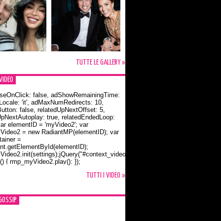
TUTTE LE GALLERY »
VIDEO
seOnClick: false, adShowRemainingTime:
dLocale: 'it', adMaxNumRedirects: 10,
utton: false, relatedUpNextOffset: 5,
UpNextAutoplay: true, relatedEndedLoop:
var elementID = 'myVideo2'; var
ideo2 = new RadiantMP(elementID); var
ainer =
t.getElementById(elementID);
ideo2.init(settings);jQuery("#context_video2").one("mouseover",
() { rmp_myVideo2.play(); });
o Bloom e la t-shirt dedicata a Flynn
TUTTI I VIDEO »
GOSSIP