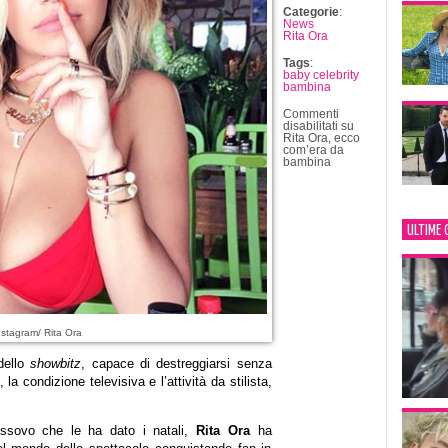
Categorie
:
News
Rita Ora
Tags
:
baby celebrity
bambina
Commenti
disabilitati
su
Rita Ora, ecco
com’era da
bambina
ULTIME 
stagram/ Rita Ora
 dello
showbitz
, capace di destreggiarsi senza
 la condizione televisiva e l’attività da stilista,
Kossovo che le ha dato i natali,
Rita Ora
ha