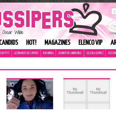
CANDIDS
HOT!
MAGAZINES
ELENCO VIP
AR
RAD PITT
LEONARDO DI CAPRIO
RIHANNA
JENNIFER LAWRENCE
SELENA GOMEZ
JUSTIN