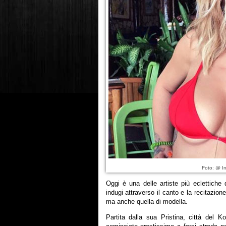
Foto: @ In
Oggi è una delle artiste più eclettiche
indugi attraverso il canto e la recitazione,
ma anche quella di modella.
Partita dalla sua Pristina, città del 