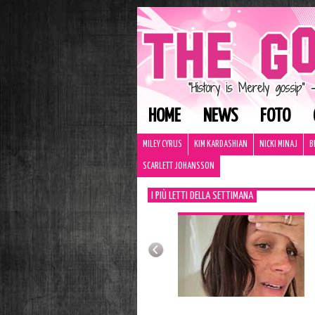
HOME
NEWS
FOTO
MILEY CYRUS
KIM KARDASHIAN
NICKI MINAJ
B
SCARLETT JOHANSSON
I PIÙ LETTI DELLA SETTIMANA