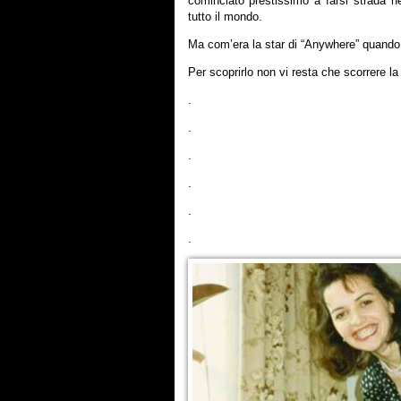
cominciato prestissimo a farsi strada n
tutto il mondo.
Ma com’era la star di “Anywhere” quando
Per scoprirlo non vi resta che scorrere la
.
.
.
.
.
.