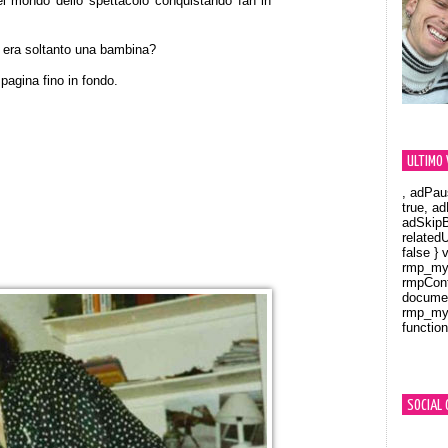
el mondo dello spettacolo conquistando fan in
 era soltanto una bambina?
 pagina fino in fondo.
ULTIMO 
, adPau
true, a
adSkipB
related
false } 
rmp_myV
rmpCont
documen
rmp_myV
function
Orland
SOCIAL 