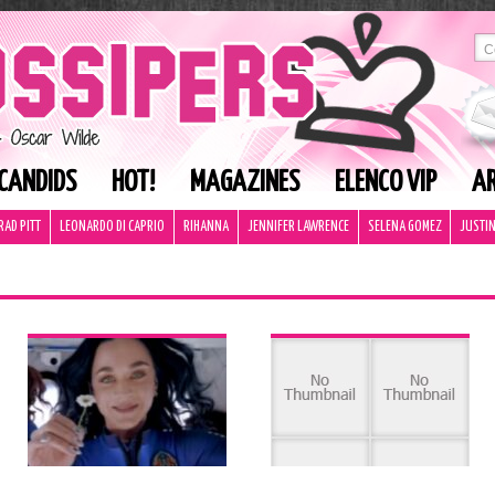
CANDIDS
HOT!
MAGAZINES
ELENCO VIP
AR
RAD PITT
LEONARDO DI CAPRIO
RIHANNA
JENNIFER LAWRENCE
SELENA GOMEZ
JUSTIN