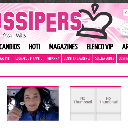
CANDIDS
HOT!
MAGAZINES
ELENCO VIP
AR
RAD PITT
LEONARDO DI CAPRIO
RIHANNA
JENNIFER LAWRENCE
SELENA GOMEZ
JUSTIN