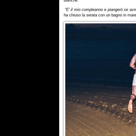
bianche.
“E’ il mio compleanno e piangerò se avrò 
ha chiuso la serata con un bagno in mar