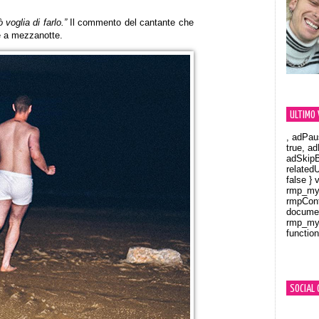
voglia di farlo.”
Il commento del cantante che
e a mezzanotte.
ULTIMO 
, adPau
true, a
adSkipB
related
false } 
rmp_myV
rmpCont
documen
rmp_myV
function
Orland
SOCIAL 