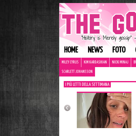
HOME
NEWS
FOTO
MILEY CYRUS
KIM KARDASHIAN
NICKI MINAJ
B
SCARLETT JOHANSSON
I PIÙ LETTI DELLA SETTIMANA