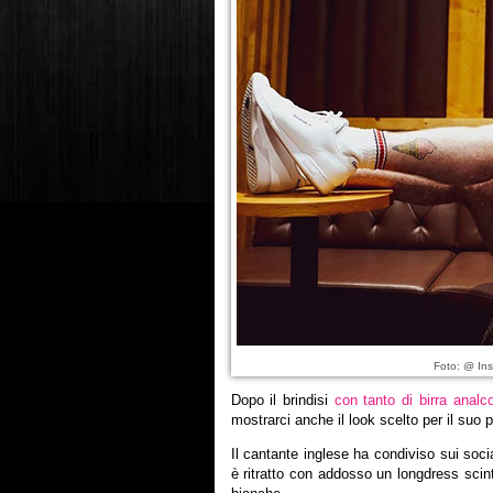
Foto: @ In
Dopo il brindisi
con tanto di birra analco
mostrarci anche il look scelto per il suo 
Il cantante inglese ha condiviso sui soci
è ritratto con addosso un longdress scint