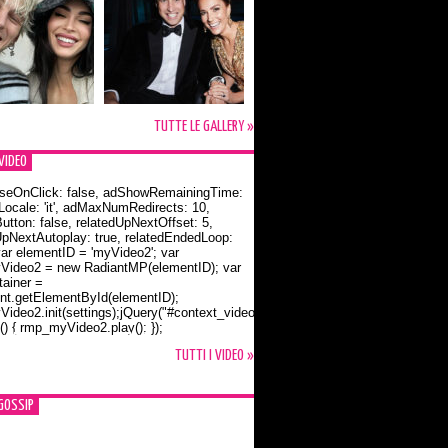
TUTTE LE GALLERY »
VIDEO
seOnClick: false, adShowRemainingTime:
dLocale: 'it', adMaxNumRedirects: 10,
utton: false, relatedUpNextOffset: 5,
UpNextAutoplay: true, relatedEndedLoop:
var elementID = 'myVideo2'; var
ideo2 = new RadiantMP(elementID); var
ainer =
t.getElementById(elementID);
ideo2.init(settings);jQuery("#context_video2").one("mouseover",
() { rmp_myVideo2.play(); });
o Bloom e la t-shirt dedicata a Flynn
TUTTI I VIDEO »
GOSSIP