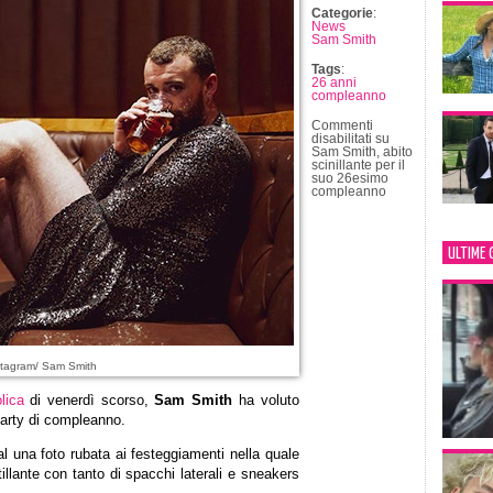
Categorie
:
News
Sam Smith
Tags
:
26 anni
compleanno
Commenti
disabilitati
su
Sam Smith, abito
scinillante per il
suo 26esimo
compleanno
ULTIME 
stagram/ Sam Smith
lica
di venerdì scorso,
Sam Smith
ha voluto
party di compleanno.
al una foto rubata ai festeggiamenti nella quale
illante con tanto di spacchi laterali e sneakers