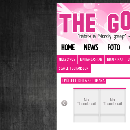
HOME
NEWS
FOTO
MILEY CYRUS
KIM KARDASHIAN
NICKI MINAJ
B
SCARLETT JOHANSSON
I PIÙ LETTI DELLA SETTIMANA