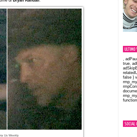
nome di
Bryan Randall
.
ULTIMO 
, adPau
true, a
adSkipB
related
false } 
rmp_myV
rmpCont
documen
rmp_myV
function
Orland
SOCIAL 
via Us Weekly