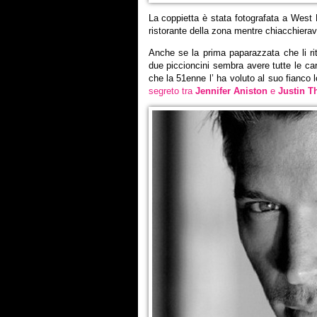
La coppietta è stata fotografata a West 
ristorante della zona mentre chiacchierava
Anche se la prima paparazzata che li ritr
due piccioncini sembra avere tutte le car
che la 51enne l’ ha voluto al suo fianco
segreto tra
Jennifer Aniston
e
Justin T