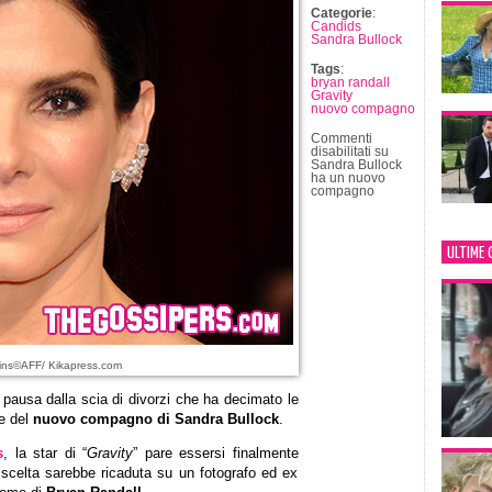
Categorie
:
Candids
Sandra Bullock
Tags
:
bryan randall
Gravity
nuovo compagno
Commenti
disabilitati
su
Sandra Bullock
ha un nuovo
compagno
ULTIME 
lins©AFF/ Kikapress.com
pausa dalla scia di divorzi che ha decimato le
re del
nuovo compagno di Sandra Bullock
.
s
, la star di “
Gravity
” pare essersi finalmente
scelta sarebbe ricaduta su un fotografo ed ex