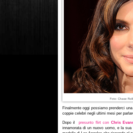
Foto: Chase Rol
Finalmente oggi possiamo prenderci una 
coppie celebri negli ultimi mesi per parla
Dopo il
presunto flirt con
Chris Evan
innamorata di un nuovo uomo, e la sua 