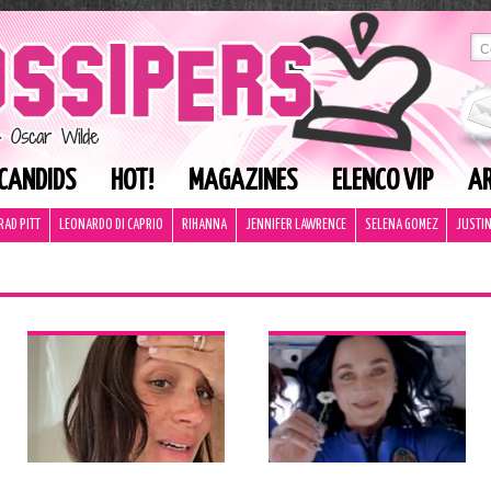
CANDIDS
HOT!
MAGAZINES
ELENCO VIP
AR
RAD PITT
LEONARDO DI CAPRIO
RIHANNA
JENNIFER LAWRENCE
SELENA GOMEZ
JUSTIN