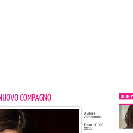
 NUOVO COMPAGNO
ULTIMI 
Autore
:
Alessandra
Data
: 01-09-
2015