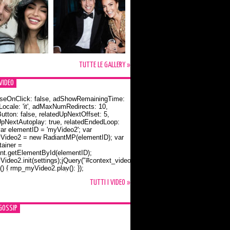
TUTTE LE GALLERY »
VIDEO
seOnClick: false, adShowRemainingTime:
dLocale: 'it', adMaxNumRedirects: 10,
utton: false, relatedUpNextOffset: 5,
UpNextAutoplay: true, relatedEndedLoop:
var elementID = 'myVideo2'; var
ideo2 = new RadiantMP(elementID); var
ainer =
t.getElementById(elementID);
ideo2.init(settings);jQuery("#context_video2").one("mouseover",
() { rmp_myVideo2.play(); });
o Bloom e la t-shirt dedicata a Flynn
TUTTI I VIDEO »
GOSSIP