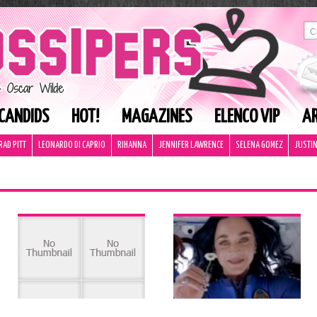
CANDIDS
HOT!
MAGAZINES
ELENCO VIP
AR
RAD PITT
LEONARDO DI CAPRIO
RIHANNA
JENNIFER LAWRENCE
SELENA GOMEZ
JUSTIN