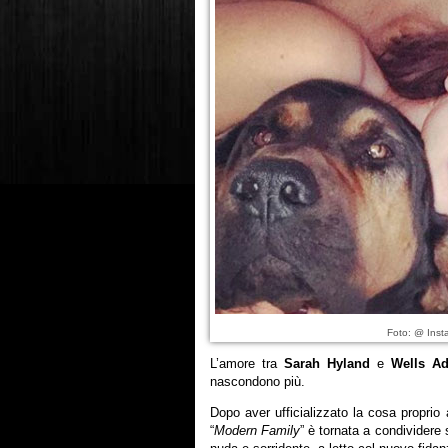
Foto: @ Inst
L’amore tra
Sarah Hyland
e
Wells A
nascondono più.
Dopo aver ufficializzato la cosa proprio
“
Modern Family
” è tornata a condividere