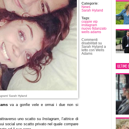
Categorie
:
News
Sarah Hyland
Tags
:
coppie vip
instagram
nuovo fidanzato
wells adams
Commenti
disabilitati
su
Sarah Hyland a
letto con Wells
Adams
ULTIME 
agram/ Sarah Hyland
dams
va a gonfie vele e ormai i due non si
 attraverso uno scatto su
Instagram
, l’attrice di
 sui social uno scatto privato nel quale compare