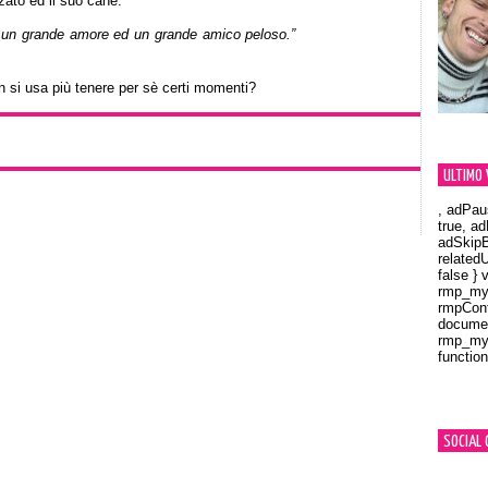
zato ed il suo cane.
: un grande amore ed un grande amico peloso.”
 si usa più tenere per sè certi momenti?
ULTIMO 
, adPau
true, a
adSkipB
related
false } 
rmp_myV
rmpCont
documen
rmp_myV
function
Orland
SOCIAL 