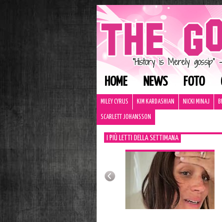
HOME
NEWS
FOTO
MILEY CYRUS
KIM KARDASHIAN
NICKI MINAJ
B
SCARLETT JOHANSSON
I PIÙ LETTI DELLA SETTIMANA