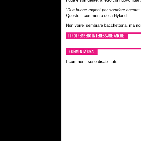
nuda e sorridente, a letto col nuovo fidan
“
Due buone ragioni per sorridere ancora
Questo il commento della Hyland.
Non vorrei sembrare bacchettona, ma non
TI POTREBBERO INTERESSARE ANCHE...
COMMENTA ORA!
I commenti sono disabilitati.