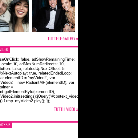
TUTTE LE GALLERY »
VIDEO
seOnClick: false, adShowRemainingTime:
dLocale: 'it', adMaxNumRedirects: 10,
utton: false, relatedUpNextOffset: 5,
UpNextAutoplay: true, relatedEndedLoop:
var elementID = 'myVideo2'; var
ideo2 = new RadiantMP(elementID); var
ainer =
t.getElementById(elementID);
ideo2.init(settings);jQuery("#context_video2").one("mouseover",
() { rmp_myVideo2.play(); });
o Bloom e la t-shirt dedicata a Flynn
TUTTI I VIDEO »
GOSSIP