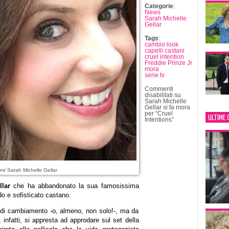
Categorie
:
News
Sarah Michelle
Gellar
Tags
:
cambio look
capelli castani
cruel intention
Freddie Prinze Jr
mora
serie tv
Commenti
disabilitati
su
Sarah Michelle
Gellar si fa mora
per “Cruel
ULTIME 
Intentions”
m/ Sarah Michelle Gellar
llar
che ha abbandonato la sua famosissima
o e sofisticato castano.
di cambiamento -o, almeno, non solo!-, ma da
infatti, si appresta ad approdare sul set della