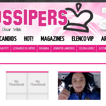
CANDIDS
HOT!
MAGAZINES
ELENCO VIP
AR
RAD PITT
LEONARDO DI CAPRIO
RIHANNA
JENNIFER LAWRENCE
SELENA GOMEZ
JUSTIN