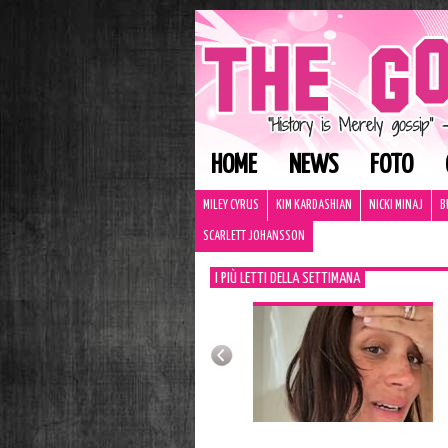
HOME
NEWS
FOTO
MILEY CYRUS
KIM KARDASHIAN
NICKI MINAJ
B
SCARLETT JOHANSSON
I PIÙ LETTI DELLA SETTIMANA