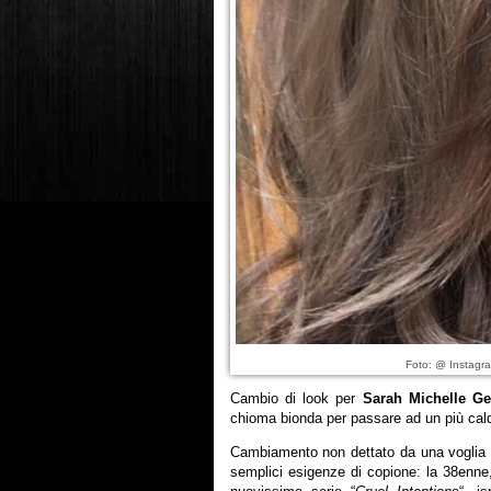
Foto: @ Instagra
Cambio di look per
Sarah Michelle Ge
chioma bionda per passare ad un più cald
Cambiamento non dettato da una voglia 
semplici esigenze di copione: la 38enne, 