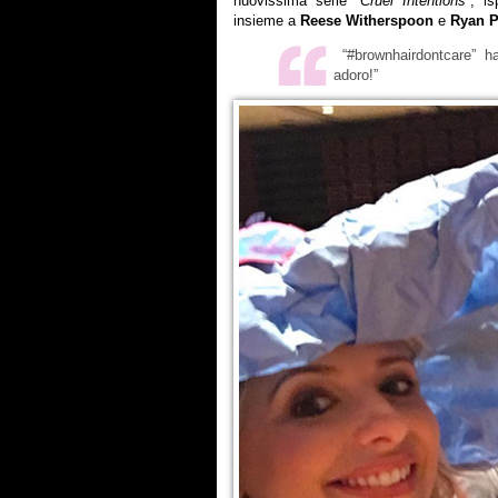
nuovissima serie “
Cruel Intentions
“, i
insieme a
Reese Witherspoon
e
Ryan Ph
“#brownhairdontcare” ha
adoro!”