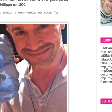
spirata alla pellicola che la vide protagonista
illippe
nel 1999.
 scritto la neo-moretta sui social “Li
ULTIMO 
, adPau
true, a
adSkipB
related
false } 
rmp_myV
rmpCont
documen
rmp_myV
function
Orland
SOCIAL 