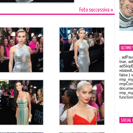
Foto successiva »
ULTIMO 
, adPau
true, a
adSkipB
related
false } 
rmp_myV
rmpCont
documen
rmp_myV
function
Orland
SOCIAL 