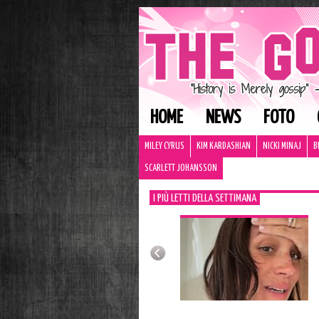
HOME
NEWS
FOTO
MILEY CYRUS
KIM KARDASHIAN
NICKI MINAJ
B
SCARLETT JOHANSSON
I PIÙ LETTI DELLA SETTIMANA