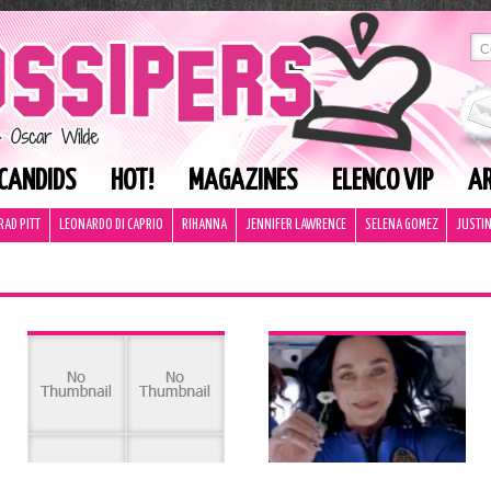
CANDIDS
HOT!
MAGAZINES
ELENCO VIP
AR
RAD PITT
LEONARDO DI CAPRIO
RIHANNA
JENNIFER LAWRENCE
SELENA GOMEZ
JUSTIN