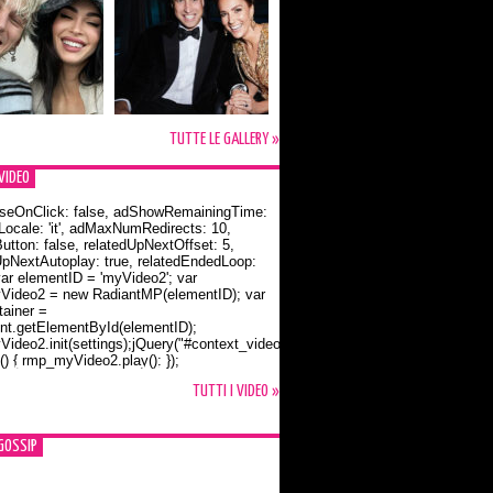
TUTTE LE GALLERY »
VIDEO
seOnClick: false, adShowRemainingTime:
dLocale: 'it', adMaxNumRedirects: 10,
utton: false, relatedUpNextOffset: 5,
UpNextAutoplay: true, relatedEndedLoop:
var elementID = 'myVideo2'; var
ideo2 = new RadiantMP(elementID); var
ainer =
t.getElementById(elementID);
ideo2.init(settings);jQuery("#context_video2").one("mouseover",
() { rmp_myVideo2.play(); });
o Bloom e la t-shirt dedicata a Flynn
TUTTI I VIDEO »
GOSSIP