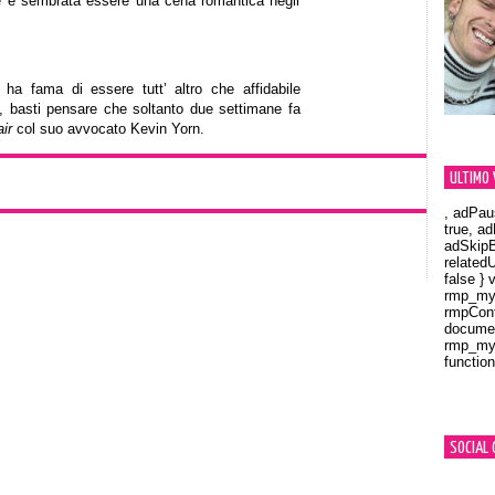
he è sembrata essere una cena romantica negli
t ha fama di essere tutt’ altro che affidabile
li, basti pensare che soltanto due settimane fa
air
col suo avvocato Kevin Yorn.
ULTIMO 
, adPau
true, a
adSkipB
related
false } 
rmp_myV
rmpCont
documen
rmp_myV
function
Orland
SOCIAL 