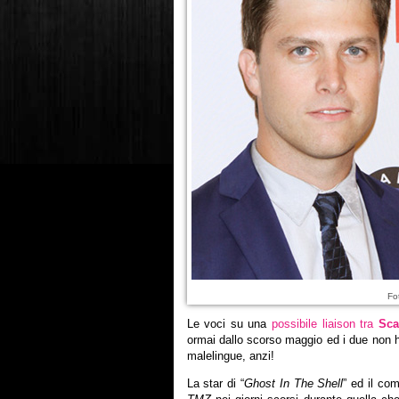
Fo
Le voci su una
possibile liaison tra
Sca
ormai dallo scorso maggio ed i due non h
malelingue, anzi!
La star di “
Ghost In The Shell
” ed il com