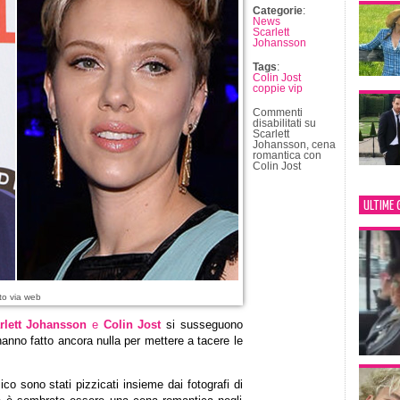
Categorie
:
News
Scarlett
Johansson
Tags
:
Colin Jost
coppie vip
Commenti
disabilitati
su
Scarlett
Johansson, cena
romantica con
Colin Jost
ULTIME 
to via web
rlett Johansson
e
Colin Jost
si susseguono
anno fatto ancora nulla per mettere a tacere le
ico sono stati pizzicati insieme dai fotografi di