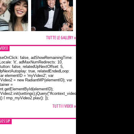
TUTTE LE GALLERY »
VIDEO
seOnClick: false, adShowRemainingTime:
dLocale: 'it', adMaxNumRedirects: 10,
utton: false, relatedUpNextOffset: 5,
UpNextAutoplay: true, relatedEndedLoop:
var elementID = 'myVideo2'; var
ideo2 = new RadiantMP(elementID); var
ainer =
t.getElementById(elementID);
ideo2.init(settings);jQuery("#context_video2").one("mouseover",
() { rmp_myVideo2.play(); });
o Bloom e la t-shirt dedicata a Flynn
TUTTI I VIDEO »
GOSSIP