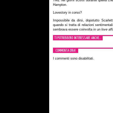
TMZ
nei giorni scorsi durante quella c
Hampton.
Lovestory in corso?
Impossibile da dirsi, dopotutto Scarlet
quando si tratta di relazioni sentimenta
sembrava essere coinvolta in un
love aff
TI POTREBBERO INTERESSARE ANCHE...
COMMENTA ORA!
I commenti sono disabilitati.