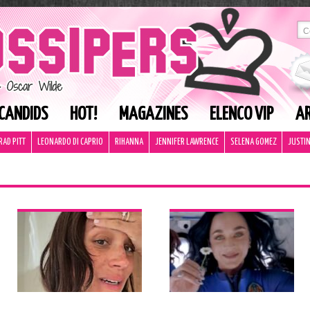
CANDIDS
HOT!
MAGAZINES
ELENCO VIP
AR
RAD PITT
LEONARDO DI CAPRIO
RIHANNA
JENNIFER LAWRENCE
SELENA GOMEZ
JUSTIN