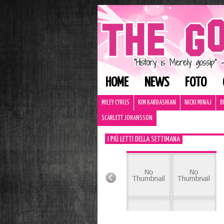
HOME
NEWS
FOTO
MILEY CYRUS
KIM KARDASHIAN
NICKI MINAJ
B
SCARLETT JOHANSSON
I PIÙ LETTI DELLA SETTIMANA