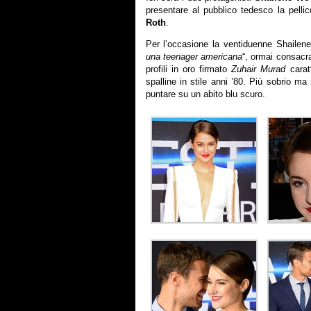
presentare al pubblico tedesco la pelli
Roth
.
Per l’occasione la ventiduenne Shailene,
una teenager americana
“, ormai consacr
profili in oro firmato
Zuhair Murad
carat
spalline in stile anni ’80. Più sobrio ma
puntare su un abito blu scuro.