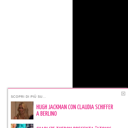
SCOPRI DI PIÙ SU...
HUGH JACKMAN CON CLAUDIA SCHIFFER
A BERLINO