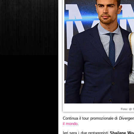
Foto: @
Continua il tour promozionale di
Divergen
il mondo
.
Ieri sera i due protagonisti
Shailene Wo