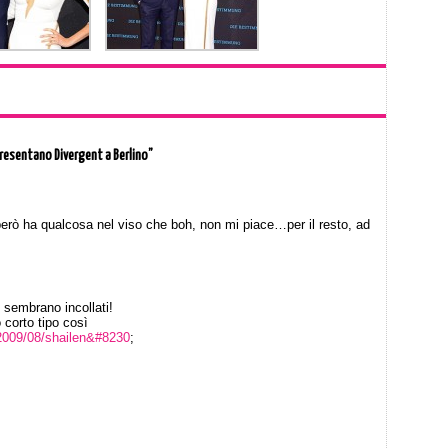
resentano Divergent a Berlino”
però ha qualcosa nel viso che boh, non mi piace…per il resto, ad
 sembrano incollati!
 corto tipo così
/2009/08/shailen&#8230
;