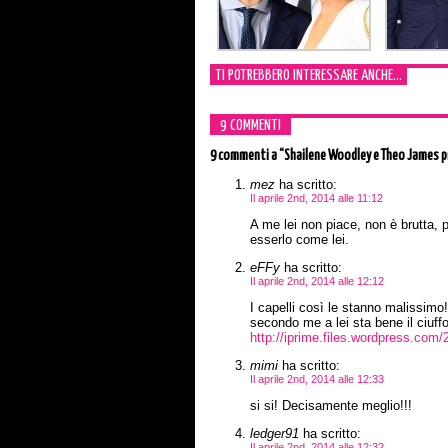
TI POTREBBERO INTERESSARE ANCHE...
9 COMMENTI
9 commenti
a “Shailene Woodley e Theo James p
mez
ha scritto:
Il aprile 2nd, 2014 alle 11:12
A me lei non piace, non è brutta, 
esserlo come lei.
eFFy
ha scritto:
Il aprile 2nd, 2014 alle 12:12
I capelli così le stanno malissimo!
secondo me a lei sta bene il ciuffo
http://iprime.files.wordpress.com
mimi
ha scritto:
Il aprile 2nd, 2014 alle 12:33
si si! Decisamente meglio!!!
ledger91
ha scritto:
Il aprile 2nd, 2014 alle 12:32