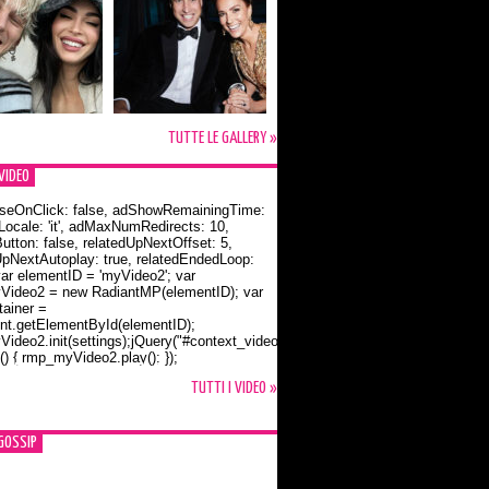
TUTTE LE GALLERY »
VIDEO
seOnClick: false, adShowRemainingTime:
dLocale: 'it', adMaxNumRedirects: 10,
utton: false, relatedUpNextOffset: 5,
UpNextAutoplay: true, relatedEndedLoop:
var elementID = 'myVideo2'; var
ideo2 = new RadiantMP(elementID); var
ainer =
t.getElementById(elementID);
ideo2.init(settings);jQuery("#context_video2").one("mouseover",
() { rmp_myVideo2.play(); });
o Bloom e la t-shirt dedicata a Flynn
TUTTI I VIDEO »
GOSSIP