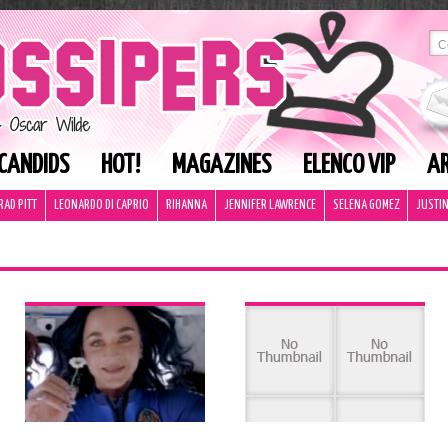
CANDIDS
HOT!
MAGAZINES
ELENCO VIP
AR
RAD PITT
LEONARDO DI CAPRIO
RIHANNA
JENNIFER LAWRENCE
SELENA GOMEZ
JUSTIN