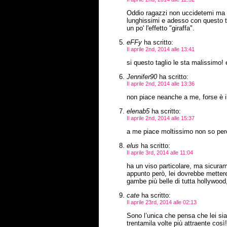
Oddio ragazzi non uccidetemi ma a
lunghissimi e adesso con questo tag
un po' l'effetto "giraffa".
eFFy
ha scritto:
Il aprile 2nd, 2014 alle 13:41
si questo taglio le sta malissim
Jennifer90
ha scritto:
Il aprile 2nd, 2014 alle 13:36
non piace neanche a me, forse è il
elenab5
ha scritto:
Il aprile 2nd, 2014 alle 15:37
a me piace moltissimo non so perc
elus
ha scritto:
Il aprile 3rd, 2014 alle 11:04
ha un viso particolare, ma sicuram
appunto però, lei dovrebbe metter
gambe più belle di tutta hollywood,
cate
ha scritto:
Il aprile 23rd, 2014 alle 02:13
Sono l’unica che pensa che lei si
trentamila volte più attraente così