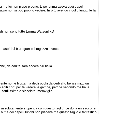
 me lei non piace proprio. E poi prima aveva quei capelli
lio non si può proprio vedere. In più, avendo il collo lungo, le fa
o! eh non sono tutte Emma Watson! xD
 naso! Lui è un gran bel ragazzo invece!!
hè, da adulta sarà ancora più bella…
ente non è brutta, ha degli occhi da cerbiatto bellissimi… un
e abiti corti per fa vedere le gambe, perchè secondo me ha le
 sottilissime e slanciate, meraviglia
a assolutamente stupenda con questo taglio! Le dona un sacco, è
! A me coi capelli lunghi non piaceva ma questo taglio è fantastico,