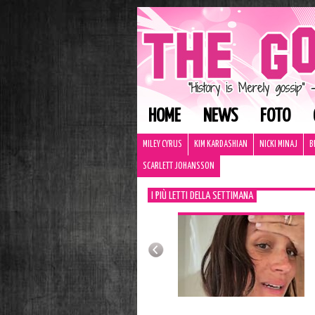
HOME
NEWS
FOTO
MILEY CYRUS
KIM KARDASHIAN
NICKI MINAJ
B
SCARLETT JOHANSSON
I PIÙ LETTI DELLA SETTIMANA