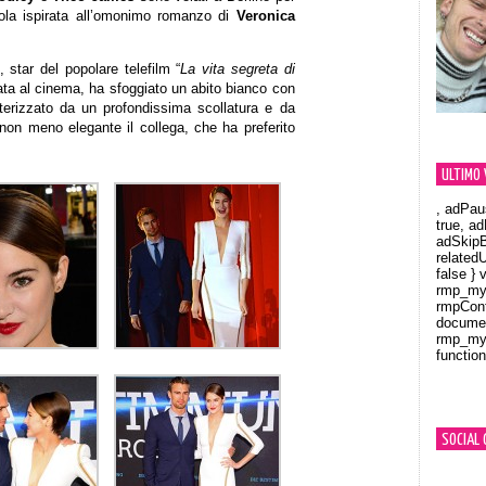
cola ispirata all’omonimo romanzo di
Veronica
 star del popolare telefilm “
La vita segreta di
ata al cinema, ha sfoggiato un abito bianco con
terizzato da un profondissima scollatura e da
 non meno elegante il collega, che ha preferito
ULTIMO 
, adPau
true, a
adSkipB
related
false } 
rmp_myV
rmpCont
documen
rmp_myV
function
Orland
SOCIAL 