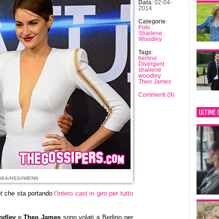
Data
: 02-04-
2014
Categorie
:
Foto
Shailene
Woodley
Tags
:
berlino
Divergent
shailene
woodley
Theo James
Commenti (9)
ULTIME 
 SKA/HSS©WENN
t
che sta portando
l’intero cast in giro per tutto
odley
e
Theo James
sono volati a Berlino per