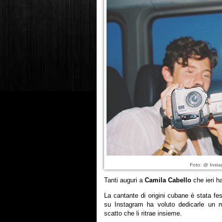
Foto: @ Inst
Tanti auguri a
Camila Cabello
che ieri h
La cantante di origini cubane è stata f
su Instagram ha voluto dedicarle un 
scatto che li ritrae insieme.