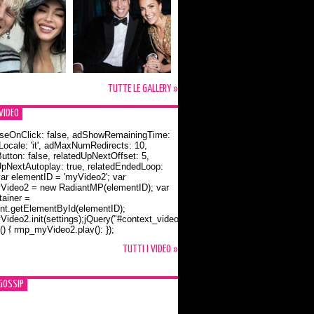
TUTTE LE GALLERY »
VIDEO
seOnClick: false, adShowRemainingTime:
dLocale: 'it', adMaxNumRedirects: 10,
utton: false, relatedUpNextOffset: 5,
UpNextAutoplay: true, relatedEndedLoop:
var elementID = 'myVideo2'; var
ideo2 = new RadiantMP(elementID); var
ainer =
t.getElementById(elementID);
ideo2.init(settings);jQuery("#context_video2").one("mouseover",
() { rmp_myVideo2.play(); });
o Bloom e la t-shirt dedicata a Flynn
TUTTI I VIDEO »
GOSSIP