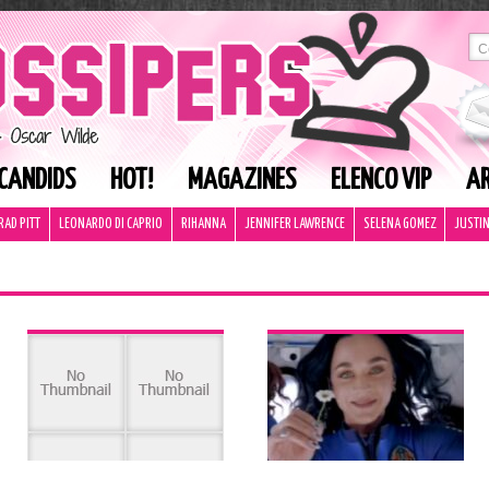
CANDIDS
HOT!
MAGAZINES
ELENCO VIP
AR
RAD PITT
LEONARDO DI CAPRIO
RIHANNA
JENNIFER LAWRENCE
SELENA GOMEZ
JUSTIN