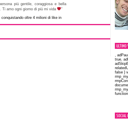
ersona più gentile, coraggiosa e bella
 Ti amo ogni giorno di più mi vida
”
 conquistando oltre 4 milioni di like in
ULTIMO 
, adPau
true, a
adSkipB
related
false } 
rmp_myV
rmpCont
documen
rmp_myV
function
Orland
SOCIAL 