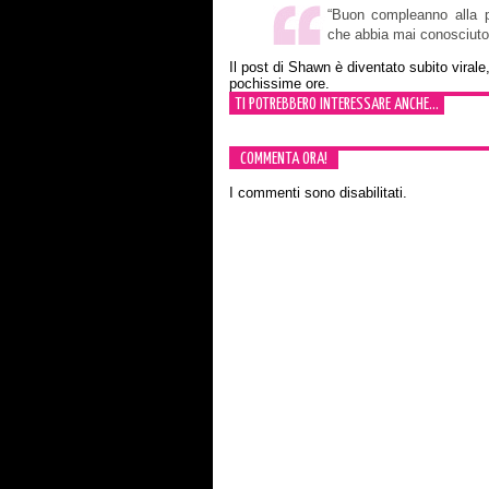
“Buon compleanno alla p
che abbia mai conosciuto.
Il post di Shawn è diventato subito virale,
pochissime ore.
TI POTREBBERO INTERESSARE ANCHE...
COMMENTA ORA!
I commenti sono disabilitati.