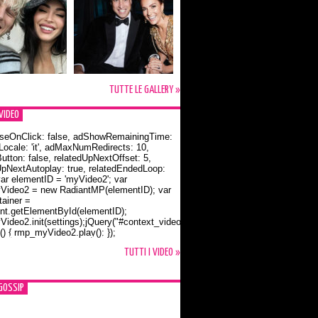
TUTTE LE GALLERY »
VIDEO
seOnClick: false, adShowRemainingTime:
dLocale: 'it', adMaxNumRedirects: 10,
utton: false, relatedUpNextOffset: 5,
UpNextAutoplay: true, relatedEndedLoop:
var elementID = 'myVideo2'; var
ideo2 = new RadiantMP(elementID); var
ainer =
t.getElementById(elementID);
ideo2.init(settings);jQuery("#context_video2").one("mouseover",
() { rmp_myVideo2.play(); });
o Bloom e la t-shirt dedicata a Flynn
TUTTI I VIDEO »
GOSSIP