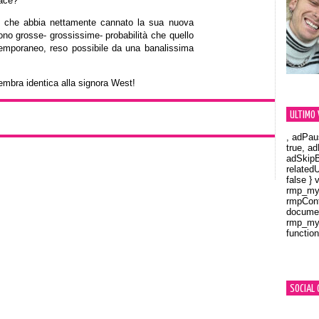
iace?
e che abbia nettamente cannato la sua nuova
 sono grosse- grossissime- probabilità che quello
 temporaneo, reso possibile da una banalissima
mbra identica alla signora West!
ULTIMO 
, adPau
true, a
adSkipB
related
false } 
rmp_myV
rmpCont
documen
rmp_myV
function
Orland
SOCIAL 