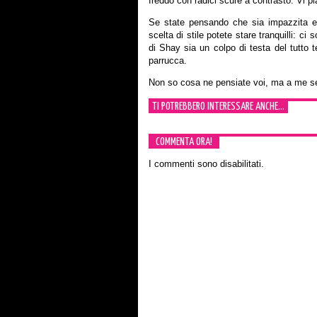
freddo con radici scure a contrasto. Vi p
Se state pensando che sia impazzita 
scelta di stile potete stare tranquilli: ci
di Shay sia un colpo di testa del tutto
parrucca.
Non so cosa ne pensiate voi, ma a me se
TI POTREBBERO INTERESSARE ANCHE...
COMMENTA ORA!
I commenti sono disabilitati.