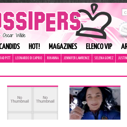
CANDIDS
HOT!
MAGAZINES
ELENCO VIP
AR
RAD PITT
LEONARDO DI CAPRIO
RIHANNA
JENNIFER LAWRENCE
SELENA GOMEZ
JUSTIN