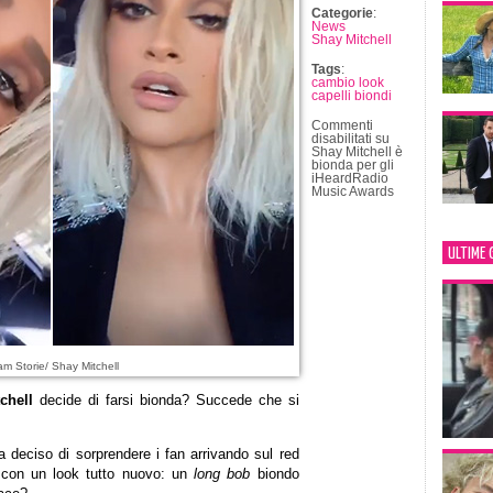
Categorie
:
News
Shay Mitchell
Tags
:
cambio look
capelli biondi
Commenti
disabilitati
su
Shay Mitchell è
bionda per gli
iHeardRadio
Music Awards
ULTIME 
am Storie/ Shay Mitchell
chell
decide di farsi bionda? Succede che si
 deciso di sorprendere i fan arrivando sul red
con un look tutto nuovo: un
long bob
biondo