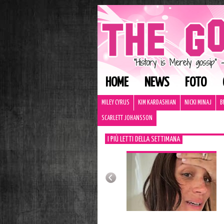
HOME
NEWS
FOTO
MILEY CYRUS
KIM KARDASHIAN
NICKI MINAJ
B
SCARLETT JOHANSSON
I PIÙ LETTI DELLA SETTIMANA