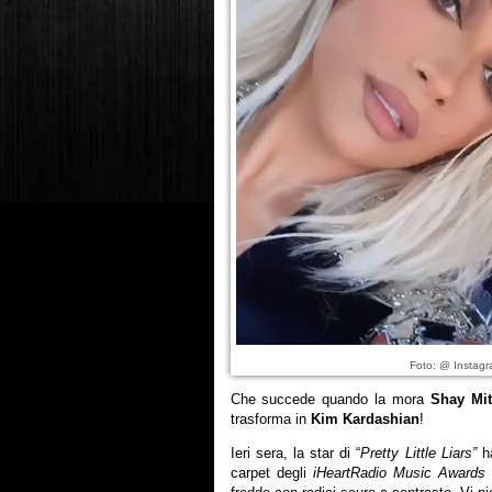
Foto: @ Instagr
Che succede quando la mora
Shay Mit
trasforma in
Kim Kardashian
!
Ieri sera, la star di “
Pretty Little Liars”
ha
carpet degli
iHeartRadio Music Awards