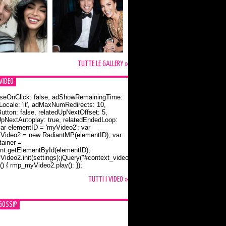
TUTTE LE GALLERY »
VIDEO
seOnClick: false, adShowRemainingTime:
dLocale: 'it', adMaxNumRedirects: 10,
utton: false, relatedUpNextOffset: 5,
UpNextAutoplay: true, relatedEndedLoop:
var elementID = 'myVideo2'; var
ideo2 = new RadiantMP(elementID); var
ainer =
t.getElementById(elementID);
ideo2.init(settings);jQuery("#context_video2").one("mouseover",
() { rmp_myVideo2.play(); });
o Bloom e la t-shirt dedicata a Flynn
TUTTI I VIDEO »
GOSSIP