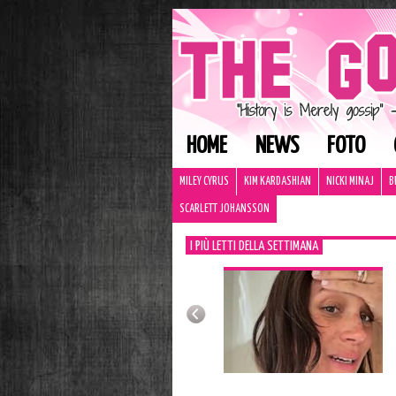
HOME
NEWS
FOTO
MILEY CYRUS
KIM KARDASHIAN
NICKI MINAJ
B
SCARLETT JOHANSSON
I PIÙ LETTI DELLA SETTIMANA