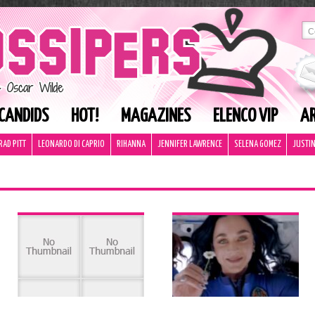
CANDIDS
HOT!
MAGAZINES
ELENCO VIP
AR
RAD PITT
LEONARDO DI CAPRIO
RIHANNA
JENNIFER LAWRENCE
SELENA GOMEZ
JUSTIN