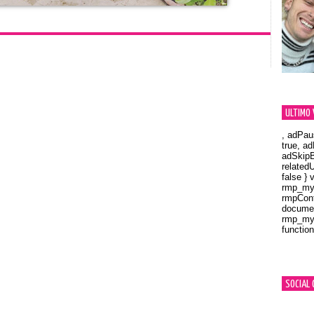
ULTIMO 
, adPau
true, a
adSkipB
related
false } 
rmp_myV
rmpCont
documen
rmp_myV
function
Orland
SOCIAL 