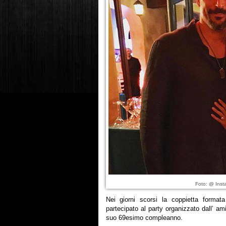
Foto: @ Inst
Nei giorni scorsi la coppietta forma
partecipato al party organizzato dall’ a
suo 69esimo compleanno.