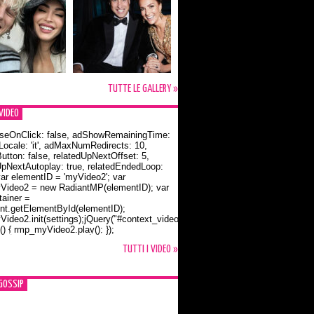
TUTTE LE GALLERY »
VIDEO
seOnClick: false, adShowRemainingTime:
dLocale: 'it', adMaxNumRedirects: 10,
utton: false, relatedUpNextOffset: 5,
UpNextAutoplay: true, relatedEndedLoop:
var elementID = 'myVideo2'; var
ideo2 = new RadiantMP(elementID); var
ainer =
t.getElementById(elementID);
ideo2.init(settings);jQuery("#context_video2").one("mouseover",
() { rmp_myVideo2.play(); });
o Bloom e la t-shirt dedicata a Flynn
TUTTI I VIDEO »
GOSSIP