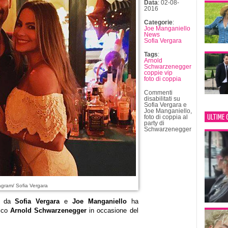
Data
: 02-08-
2016
Categorie
:
Joe Manganiello
News
Sofia Vergara
Tags
:
Arnold
Schwarzenegger
coppie vip
foto di coppia
Commenti
disabilitati
su
Sofia Vergara e
Joe Manganiello,
ULTIME 
foto di coppia al
party di
Schwarzenegger
agram/ Sofia Vergara
ta da
Sofia Vergara
e
Joe Manganiello
ha
mico
Arnold Schwarzenegger
in occasione del