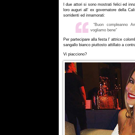
I due attori si sono mostrati felici ed i
loro auguri all’ ex governatore della Cal
sorridenti ed innamorati:
“Buon compleanno Arno
vogliamo bene”
Per partecipare alla festa l’ attrice colom
sangallo bianco piuttosto attillato a contr
Vi piacciono?