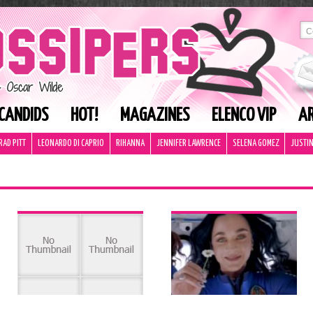
CANDIDS
HOT!
MAGAZINES
ELENCO VIP
AR
RAD PITT
LEONARDO DI CAPRIO
RIHANNA
JENNIFER LAWRENCE
SELENA GOMEZ
JUSTIN