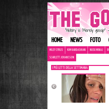
HOME
NEWS
FOTO
MILEY CYRUS
KIM KARDASHIAN
NICKI MINAJ
B
SCARLETT JOHANSSON
I PIÙ LETTI DELLA SETTIMANA