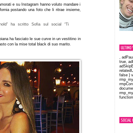
nnamorati e su Instagram hanno voluto mandare i
ifornia postando una foto che li ritrae insieme,
ld” ha scritto Sofia sul social “Ti
biana ha fasciato le sue curve in un vestitino in
asto con la mise total black di suo marito.
ULTIMO 
, adPau
true, a
adSkipB
related
false } 
rmp_myV
rmpCont
documen
rmp_myV
function
Orland
SOCIAL 