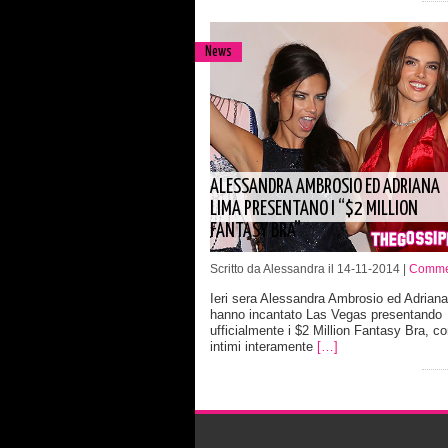
News
ALESSANDRA AMBROSIO ED ADRIANA
LIMA PRESENTANO I “$2 MILLION
FANTASY BRA”
Scritto da Alessandra il 14-11-2014 |
Commen
Ieri sera Alessandra Ambrosio ed Adrian
hanno incantato Las Vegas presentando
ufficialmente i $2 Million Fantasy Bra, co
intimi interamente
[…]