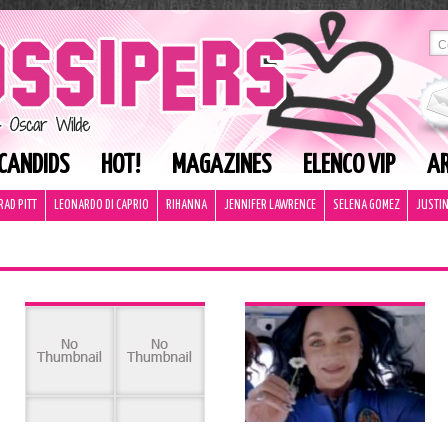
CANDIDS
HOT!
MAGAZINES
ELENCO VIP
AR
RAD PITT
LEONARDO DI CAPRIO
RIHANNA
JENNIFER LAWRENCE
SELENA GOMEZ
JUSTIN