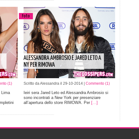
Foto
ALESSANDRA AMBROSIO E JARED LETO A
NY PER RIMOWA
to (1)
Scritto da Alessandra il 29-10-2014 |
Commento (1)
a Lima
Ieiri sera Jared Leto ed Alessandra Ambrosio si
sono incontrati a New York per presenziare
mpletini
all’apertura dello store RIMOWA. Per
[…]