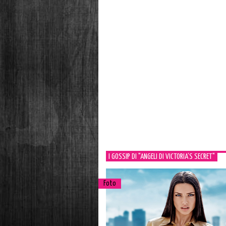
I GOSSIP DI "ANGELI DI VICTORIA’S SECRET"
Foto