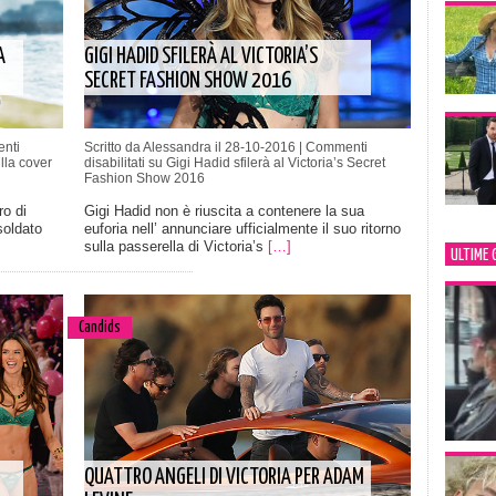
A
GIGI HADID SFILERÀ AL VICTORIA’S
SECRET FASHION SHOW 2016
nti
Scritto da Alessandra il 28-10-2016 |
Commenti
lla cover
disabilitati
su Gigi Hadid sfilerà al Victoria’s Secret
Fashion Show 2016
o di
Gigi Hadid non è riuscita a contenere la sua
soldato
euforia nell’ annunciare ufficialmente il suo ritorno
sulla passerella di Victoria’s
[…]
ULTIME 
Candids
QUATTRO ANGELI DI VICTORIA PER ADAM