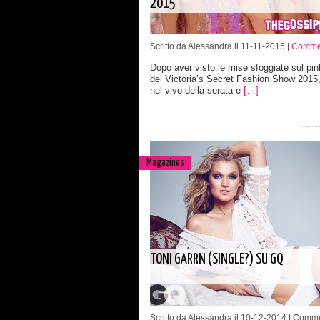
2015
Scritto da Alessandra il 11-11-2015 |
Commen
Dopo aver visto le mise sfoggiate sul pin
del Victoria’s Secret Fashion Show 2015
nel vivo della serata e
[…]
Magazines
TONI GARRN (SINGLE?) SU GQ
Scritto da Alessandra il 10-12-2014 |
Comme