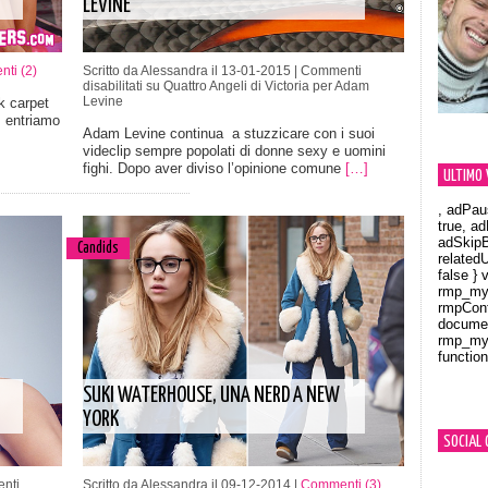
LEVINE
ti (2)
Scritto da Alessandra il 13-01-2015 |
Commenti
disabilitati
su Quattro Angeli di Victoria per Adam
Levine
k carpet
, entriamo
Adam Levine continua a stuzzicare con i suoi
videclip sempre popolati di donne sexy e uomini
fighi. Dopo aver diviso l’opinione comune
[…]
ULTIMO 
, adPau
true, a
adSkipB
Candids
related
false } 
rmp_myV
rmpCont
documen
rmp_myV
function
Orland
SUKI WATERHOUSE, UNA NERD A NEW
YORK
SOCIAL 
nti
Scritto da Alessandra il 09-12-2014 |
Commenti (3)