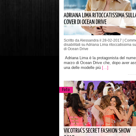
ADRIANA LIMA RITOCCATISSIMA SULL
COVER DI OCEAN DRIVE
Scritto da Alessandra il 28-02-2017 |
Comme
disabilitati
su Adriana Lima ritoccatissima su
di Ocean Drive
Adriana Lima è la protagonista del numer
marzo di Ocean Drive che, dopo aver as
una delle modelle più
[…]
Foto
VICOTRIA’S SECRET FASHION SHOW