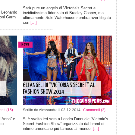
Sarà pure un angelo di Victoria’s Secret e
a Leonardo
invidiatissima fidanzata di Bradley Cooper, ma
Toni Garrn
ultimamente Suki Waterhouse sembra aver litigato
con
[…]
News
GLI ANGELI DI “VICTORIA’S SECRET” AL
FASHION SHOW 2014
ti (15)
Scritto da Alessandra il 03-12-2014 |
Commenti (2)
l’Anno” e
Si è svolto ieri sera a Londra l’annuale “Victoria’s
sso
Secret Fashion Show” organizzato dal brand di
intimo americano più famoso al mondo.
[…]