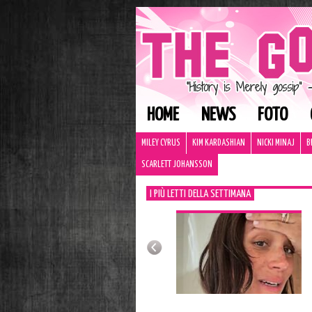
HOME
NEWS
FOTO
MILEY CYRUS
KIM KARDASHIAN
NICKI MINAJ
B
SCARLETT JOHANSSON
I PIÙ LETTI DELLA SETTIMANA