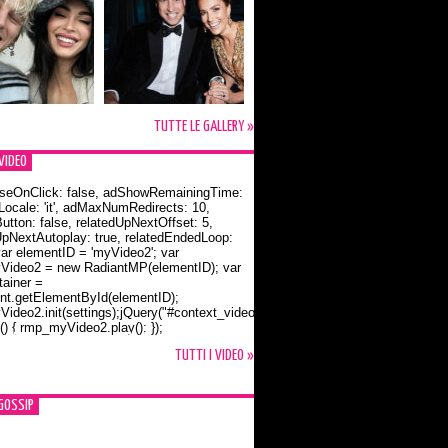
TUTTE LE GALLERY »
VIDEO
seOnClick: false, adShowRemainingTime:
dLocale: 'it', adMaxNumRedirects: 10,
utton: false, relatedUpNextOffset: 5,
UpNextAutoplay: true, relatedEndedLoop:
var elementID = 'myVideo2'; var
ideo2 = new RadiantMP(elementID); var
ainer =
t.getElementById(elementID);
ideo2.init(settings);jQuery("#context_video2").one("mouseover",
() { rmp_myVideo2.play(); });
o Bloom e la t-shirt dedicata a Flynn
TUTTI I VIDEO »
GOSSIP