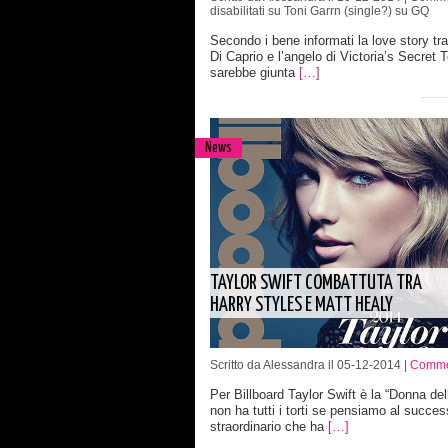
disabilitati
su Toni Garrn (single?) su GQ
Secondo i bene informati la love story tr
Di Caprio e l’angelo di Victoria’s Secret 
sarebbe giunta
[…]
News
TAYLOR SWIFT COMBATTUTA TRA
HARRY STYLES E MATT HEALY
Scritto da Alessandra il 05-12-2014 |
Commen
Per Billboard Taylor Swift è la “Donna del
non ha tutti i torti se pensiamo al succe
straordinario che ha
[…]