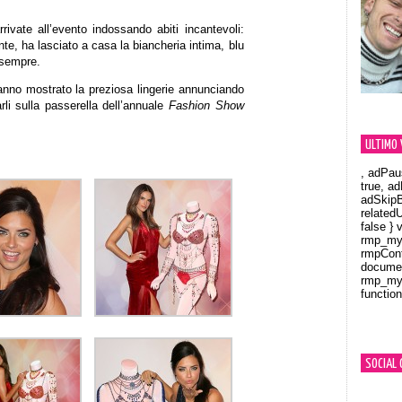
rivate all’evento indossando abiti incantevoli:
e, ha lasciato a casa la biancheria intima, blu
 sempre.
hanno mostrato la preziosa lingerie annunciando
li sulla passerella dell’annuale
Fashion Show
ULTIMO 
, adPau
true, a
adSkipB
related
false } 
rmp_myV
rmpCont
documen
rmp_myV
function
Orland
SOCIAL 