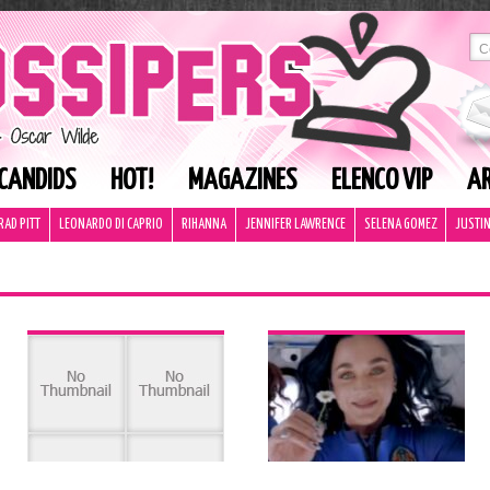
CANDIDS
HOT!
MAGAZINES
ELENCO VIP
AR
RAD PITT
LEONARDO DI CAPRIO
RIHANNA
JENNIFER LAWRENCE
SELENA GOMEZ
JUSTIN