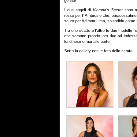
gonfio!
I due angeli di
Victoria’s Secret
sono ar
rosso per l’ Ambrosio che, paradossalment
scuro per Adirana Lima, splendida come
Tra uno scatto e l’altro le due modelle 
che saranno proprio loro due ad indossar
londinese ormai alle porte.
Sotto la gallery con le foto della serata.