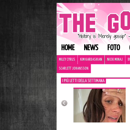
HOME
NEWS
FOTO
MILEY CYRUS
KIM KARDASHIAN
NICKI MINAJ
B
SCARLETT JOHANSSON
I PIÙ LETTI DELLA SETTIMANA