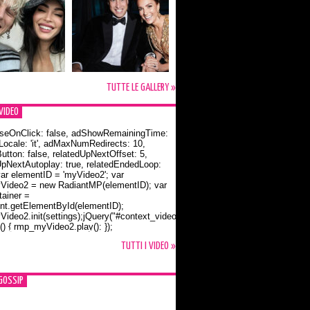
TUTTE LE GALLERY »
VIDEO
seOnClick: false, adShowRemainingTime:
dLocale: 'it', adMaxNumRedirects: 10,
utton: false, relatedUpNextOffset: 5,
UpNextAutoplay: true, relatedEndedLoop:
var elementID = 'myVideo2'; var
ideo2 = new RadiantMP(elementID); var
ainer =
t.getElementById(elementID);
ideo2.init(settings);jQuery("#context_video2").one("mouseover",
() { rmp_myVideo2.play(); });
o Bloom e la t-shirt dedicata a Flynn
TUTTI I VIDEO »
GOSSIP