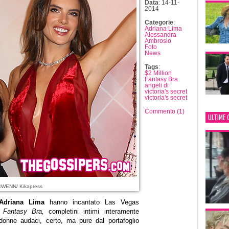
Data
: 14-11-
2014
Categorie
:
Adriana Lima
Alessandra
Ambrosio
Foto
News
Tags
:
$2 Million
Fantasy Bra
angeli di
victoria's secret
victoria's secret
Commento (1)
ULTIME 
©WENN/ Kikapress
Adriana Lima
hanno incantato Las Vegas
n Fantasy Bra,
completini intimi interamente
a donne audaci, certo, ma pure dal portafoglio