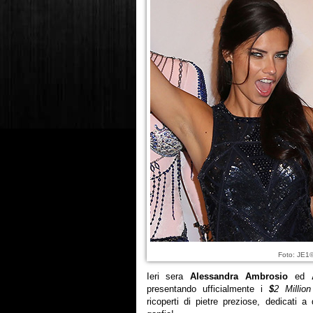
Foto: JE1
Ieri sera
Alessandra Ambrosio
ed
presentando ufficialmente i
$
2 Millio
ricoperti di pietre preziose, dedicati 