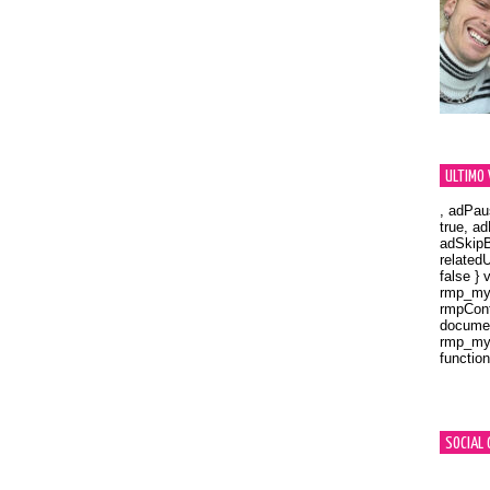
ULTIMO 
, adPau
true, a
adSkipB
related
false } 
rmp_myV
rmpCont
documen
rmp_myV
function
Orland
SOCIAL 