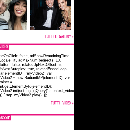
TUTTE LE GALLERY »
VIDEO
seOnClick: false, adShowRemainingTime:
dLocale: 'it', adMaxNumRedirects: 10,
utton: false, relatedUpNextOffset: 5,
UpNextAutoplay: true, relatedEndedLoop:
var elementID = 'myVideo2'; var
ideo2 = new RadiantMP(elementID); var
ainer =
t.getElementById(elementID);
ideo2.init(settings);jQuery("#context_video2").one("mouseover",
() { rmp_myVideo2.play(); });
o Bloom e la t-shirt dedicata a Flynn
TUTTI I VIDEO »
GOSSIP