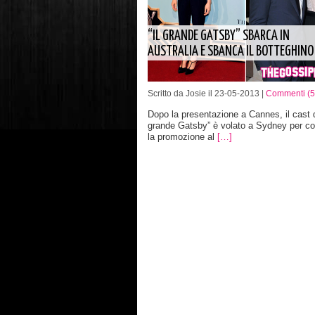
“IL GRANDE GATSBY” SBARCA IN
AUSTRALIA E SBANCA IL BOTTEGHINO
Scritto da Josie il 23-05-2013 |
Commenti (5
Dopo la presentazione a Cannes, il cast d
grande Gatsby” è volato a Sydney per co
la promozione al
[…]