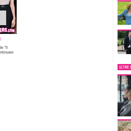
)
e “Il
ntinuare
ULTIME 