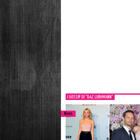
I GOSSIP DI "BAZ LURHMANN"
News