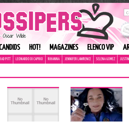
CANDIDS
HOT!
MAGAZINES
ELENCO VIP
AR
RAD PITT
LEONARDO DI CAPRIO
RIHANNA
JENNIFER LAWRENCE
SELENA GOMEZ
JUSTIN