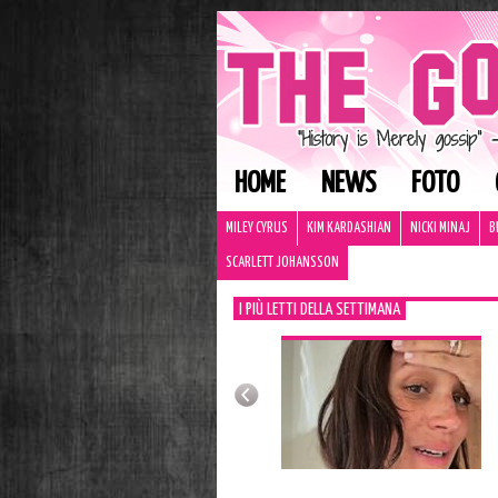
HOME
NEWS
FOTO
MILEY CYRUS
KIM KARDASHIAN
NICKI MINAJ
B
SCARLETT JOHANSSON
I PIÙ LETTI DELLA SETTIMANA