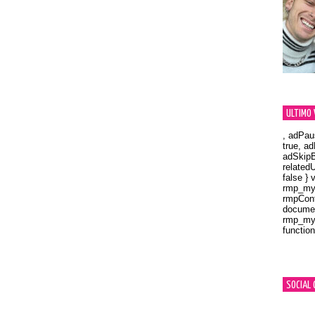
ULTIMO 
, adPau
true, a
adSkipB
related
false } 
rmp_myV
rmpCont
documen
rmp_myV
function
Orland
SOCIAL 