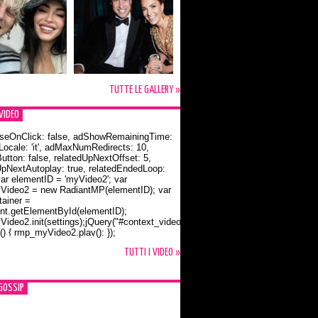
TUTTE LE GALLERY »
VIDEO
seOnClick: false, adShowRemainingTime:
dLocale: 'it', adMaxNumRedirects: 10,
utton: false, relatedUpNextOffset: 5,
UpNextAutoplay: true, relatedEndedLoop:
var elementID = 'myVideo2'; var
ideo2 = new RadiantMP(elementID); var
ainer =
t.getElementById(elementID);
ideo2.init(settings);jQuery("#context_video2").one("mouseover",
() { rmp_myVideo2.play(); });
o Bloom e la t-shirt dedicata a Flynn
TUTTI I VIDEO »
GOSSIP