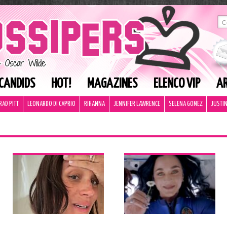
CANDIDS
HOT!
MAGAZINES
ELENCO VIP
AR
RAD PITT
LEONARDO DI CAPRIO
RIHANNA
JENNIFER LAWRENCE
SELENA GOMEZ
JUSTIN