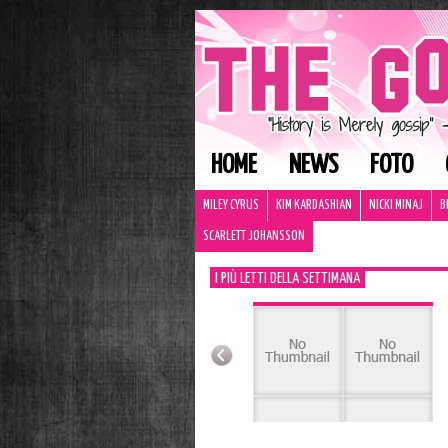
HOME
NEWS
FOTO
MILEY CYRUS
KIM KARDASHIAN
NICKI MINAJ
B
SCARLETT JOHANSSON
I PIÙ LETTI DELLA SETTIMANA