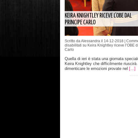
KEIRA KNIGHTLEY RICEVE L’OBE DAL
PRINCIPE CARLO
Scritto da Alessandra il 14-12-2018 |
Comme
disabilitati
su Keira Knightley riceve l’OBE d
Carlo
Quella di ieri è stata una giornata special
Keira Knightley che difficilmente riuscirà 
dimenticare le emozioni provate nel
[…]