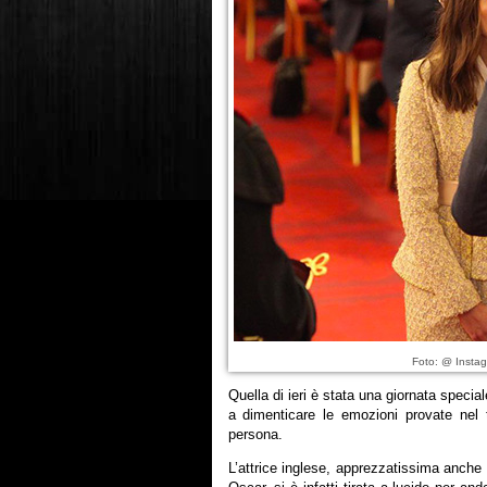
Foto: @ Instag
Quella di ieri è stata una giornata specia
a dimenticare le emozioni provate nel 
persona.
L’attrice inglese, apprezzatissima anche 