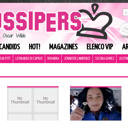
CANDIDS
HOT!
MAGAZINES
ELENCO VIP
AR
RAD PITT
LEONARDO DI CAPRIO
RIHANNA
JENNIFER LAWRENCE
SELENA GOMEZ
JUSTIN