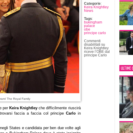
Categorie
:
Keira Knightley
News
Tags
:
bukingham
palace
obe
principe carlo
Commenti
disabilitati
su
Keira Knightley
riceve l’OBE dal
principe Carlo
ULTIME 
ram/ The Royal Family
le per
Keira Knightley
che difficilmente riuscirà
trovarsi faccia a faccia col principe
Carlo
in
negli States e candidata per ben due volte agli