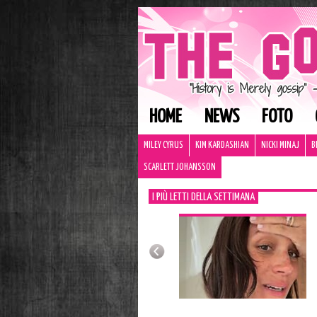
HOME
NEWS
FOTO
MILEY CYRUS
KIM KARDASHIAN
NICKI MINAJ
B
SCARLETT JOHANSSON
I PIÙ LETTI DELLA SETTIMANA