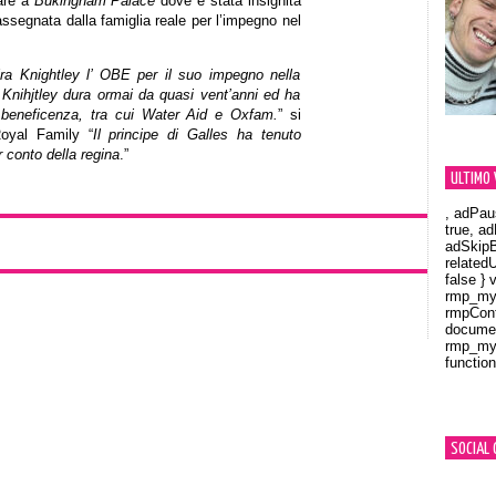
dare a
Bukingham Palace
dove è stata insignita
ssegnata dalla famiglia reale per l’impegno nel
eira Knightley l’ OBE per il suo impegno nella
a Knihjtley dura ormai da quasi vent’anni ed ha
i beneficenza, tra cui Water Aid e Oxfam.
” si
 Royal Family “
Il principe di Galles ha tenuto
 conto della regina
.”
ULTIMO 
, adPau
true, a
adSkipB
related
false } 
rmp_myV
rmpCont
documen
rmp_myV
function
Orland
SOCIAL 