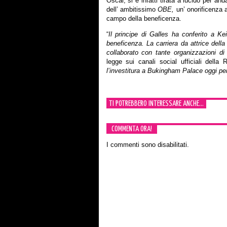
Oscar, si è infatti tirata a lucido per an
dell’ ambitissimo
OBE,
un’ onorificenza a
campo della beneficenza.
“
Il principe di Galles ha conferito a K
beneficenza. La carriera da attrice dell
collaborato con tante organizzazioni d
legge sui canali social ufficiali della
l’investitura a Bukingham Palace oggi per
TI POTREBBERO INTERESSARE ANCHE...
COMMENTA ORA!
I commenti sono disabilitati.