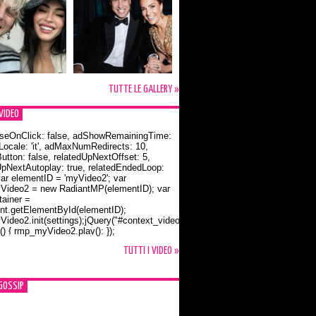
TUTTE LE GALLERY »
VIDEO
seOnClick: false, adShowRemainingTime:
dLocale: 'it', adMaxNumRedirects: 10,
utton: false, relatedUpNextOffset: 5,
UpNextAutoplay: true, relatedEndedLoop:
var elementID = 'myVideo2'; var
ideo2 = new RadiantMP(elementID); var
ainer =
t.getElementById(elementID);
ideo2.init(settings);jQuery("#context_video2").one("mouseover",
() { rmp_myVideo2.play(); });
o Bloom e la t-shirt dedicata a Flynn
TUTTI I VIDEO »
GOSSIP