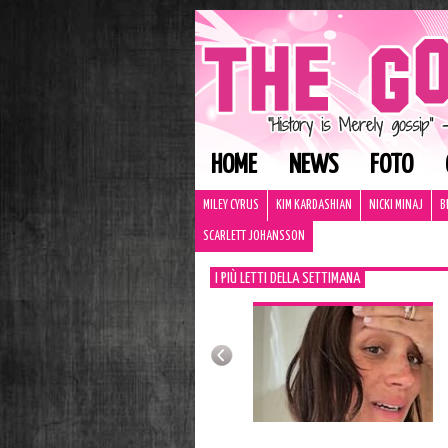
HOME
NEWS
FOTO
MILEY CYRUS
KIM KARDASHIAN
NICKI MINAJ
B
SCARLETT JOHANSSON
I PIÙ LETTI DELLA SETTIMANA