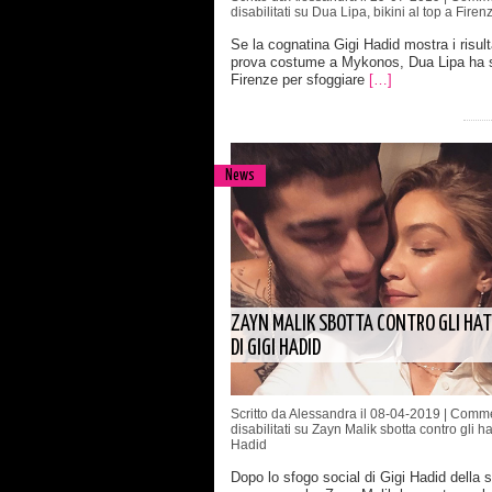
disabilitati
su Dua Lipa, bikini al top a Firen
Se la cognatina Gigi Hadid mostra i risulta
prova costume a Mykonos, Dua Lipa ha 
Firenze per sfoggiare
[…]
News
ZAYN MALIK SBOTTA CONTRO GLI HAT
DI GIGI HADID
Scritto da Alessandra il 08-04-2019 |
Comme
disabilitati
su Zayn Malik sbotta contro gli ha
Hadid
Dopo lo sfogo social di Gigi Hadid della 