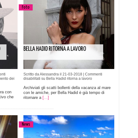
Foto
O
BELLA HADID RITORNA A LAVORO
nti
Scritto da Alessandra il 21-03-2018 |
Commenti
mento dei
disabilitati
su Bella Hadid ritorna a lavoro
Archiviati gli scatti bollenti della vacanza al mare
ura con
con le amiche, per Bella Hadid è già tempo di
tivo che
ritornare a
[…]
News