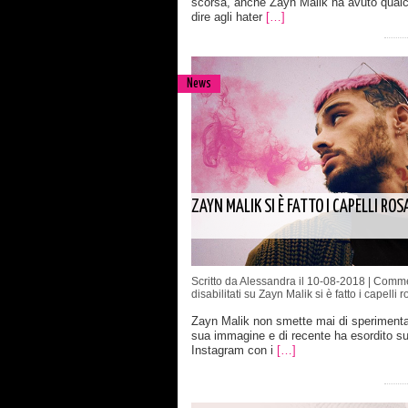
scorsa, anche Zayn Malik ha avuto qual
dire agli hater
[…]
News
ZAYN MALIK SI È FATTO I CAPELLI ROS
Scritto da Alessandra il 10-08-2018 |
Comme
disabilitati
su Zayn Malik si è fatto i capelli r
Zayn Malik non smette mai di sperimenta
sua immagine e di recente ha esordito s
Instagram con i
[…]