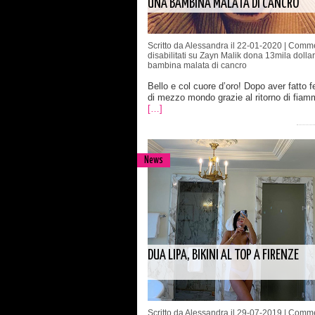
UNA BAMBINA MALATA DI CANCRO
Scritto da Alessandra il 22-01-2020 |
Comme
disabilitati
su Zayn Malik dona 13mila dollar
bambina malata di cancro
Bello e col cuore d’oro! Dopo aver fatto fel
di mezzo mondo grazie al ritorno di fia
[…]
News
DUA LIPA, BIKINI AL TOP A FIRENZE
Scritto da Alessandra il 29-07-2019 |
Comme