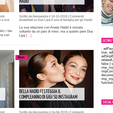
HADID
nti
Scritto da Alessandra il 16-10-2019 |
Commenti
i a una
disabilitati
su Dua Lipa è una di famiglia per gli Hadid
La sua relazione con Anwar Hadid è iniziata
ici i fan
soltanto da un paio di mesi, ma a quanto pare Dua
mma con
Lipa
[…]
ULTIMO 
, adPau
true, a
adSkipB
News
related
false } 
rmp_myV
rmpCont
documen
rmp_myV
function
Orland
BELLA HADID FESTEGGIA IL
COMPLEANNO DI GIGI SU INSTAGRAM
SOCIAL 
nti
Scritto da Alessandra il 24-04-2019 |
Commenti