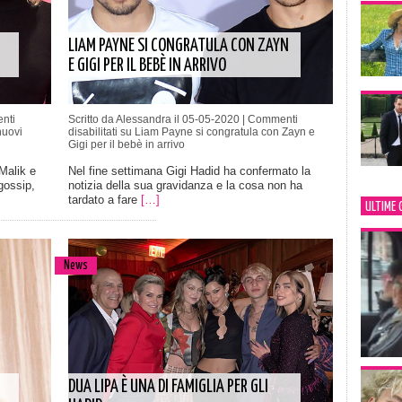
LIAM PAYNE SI CONGRATULA CON ZAYN
E GIGI PER IL BEBÈ IN ARRIVO
nti
Scritto da Alessandra il 05-05-2020 |
Commenti
nuovi
disabilitati
su Liam Payne si congratula con Zayn e
Gigi per il bebè in arrivo
 Malik e
Nel fine settimana Gigi Hadid ha confermato la
gossip,
notizia della sua gravidanza e la cosa non ha
tardato a fare
[…]
ULTIME 
News
DUA LIPA È UNA DI FAMIGLIA PER GLI