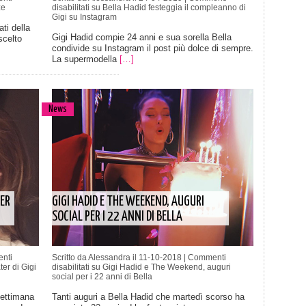
ze
disabilitati
su Bella Hadid festeggia il compleanno di
Gigi su Instagram
ti della
Gigi Hadid compie 24 anni e sua sorella Bella
scelto
condivide su Instagram il post più dolce di sempre.
La supermodella
[…]
News
ER
GIGI HADID E THE WEEKEND, AUGURI
SOCIAL PER I 22 ANNI DI BELLA
nti
Scritto da Alessandra il 11-10-2018 |
Commenti
ter di Gigi
disabilitati
su Gigi Hadid e The Weekend, auguri
social per i 22 anni di Bella
settimana
Tanti auguri a Bella Hadid che martedì scorso ha