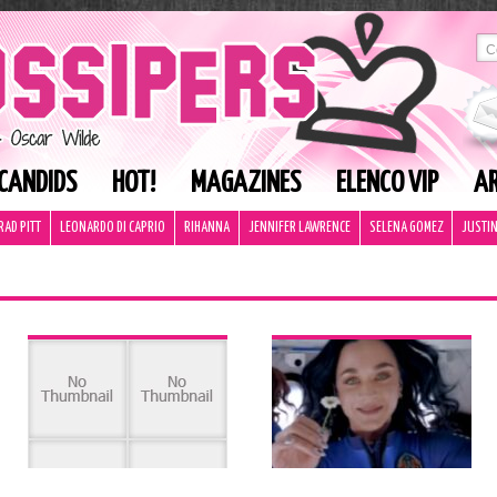
CANDIDS
HOT!
MAGAZINES
ELENCO VIP
AR
RAD PITT
LEONARDO DI CAPRIO
RIHANNA
JENNIFER LAWRENCE
SELENA GOMEZ
JUSTIN