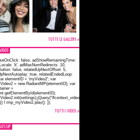
TUTTE LE GALLERY »
VIDEO
seOnClick: false, adShowRemainingTime:
dLocale: 'it', adMaxNumRedirects: 10,
utton: false, relatedUpNextOffset: 5,
UpNextAutoplay: true, relatedEndedLoop:
var elementID = 'myVideo2'; var
ideo2 = new RadiantMP(elementID); var
ainer =
t.getElementById(elementID);
ideo2.init(settings);jQuery("#context_video2").one("mouseover",
() { rmp_myVideo2.play(); });
o Bloom e la t-shirt dedicata a Flynn
TUTTI I VIDEO »
GOSSIP