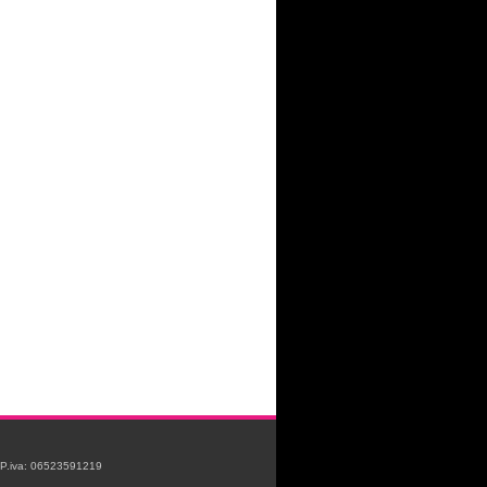
e P.iva: 06523591219