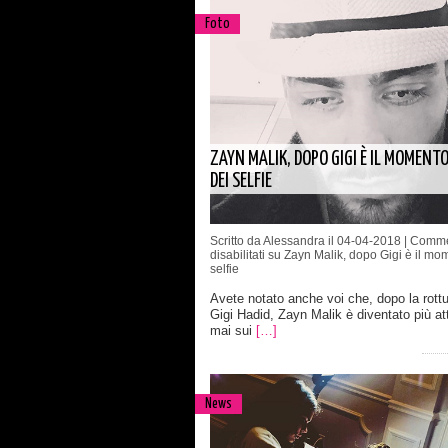
Foto
ZAYN MALIK, DOPO GIGI È IL MOMENT
DEI SELFIE
Scritto da Alessandra il 04-04-2018 |
Comme
disabilitati
su Zayn Malik, dopo Gigi è il mo
selfie
Avete notato anche voi che, dopo la rott
Gigi Hadid, Zayn Malik è diventato più at
mai sui
[…]
News