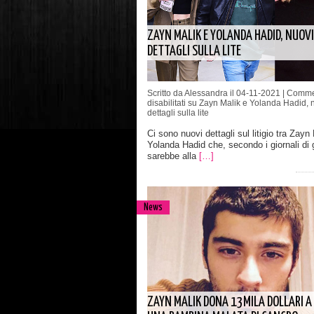
ZAYN MALIK E YOLANDA HADID, NUOVI
DETTAGLI SULLA LITE
Scritto da Alessandra il 04-11-2021 |
Comme
disabilitati
su Zayn Malik e Yolanda Hadid, 
dettagli sulla lite
Ci sono nuovi dettagli sul litigio tra Zayn
Yolanda Hadid che, secondo i giornali di 
sarebbe alla
[…]
News
ZAYN MALIK DONA 13MILA DOLLARI A