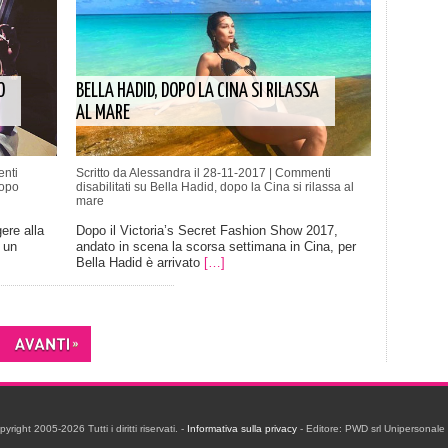
O
BELLA HADID, DOPO LA CINA SI RILASSA
AL MARE
nti
Scritto da Alessandra il 28-11-2017 |
Commenti
dopo
disabilitati
su Bella Hadid, dopo la Cina si rilassa al
mare
ere alla
Dopo il Victoria’s Secret Fashion Show 2017,
 un
andato in scena la scorsa settimana in Cina, per
Bella Hadid è arrivato
[…]
ight 2005-2026 Tutti i diritti riservati. -
Informativa sulla privacy
- Editore: PWD srl Unipersonal