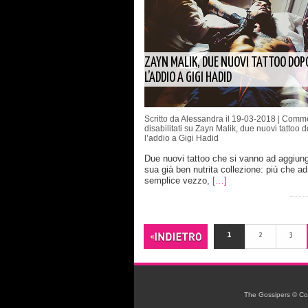
ZAYN MALIK, DUE NUOVI TATTOO DOP
L’ADDIO A GIGI HADID
Scritto da Alessandra il 19-03-2018 |
Comme
disabilitati
su Zayn Malik, due nuovi tattoo 
l’addio a Gigi Hadid
Due nuovi tattoo che si vanno ad aggiung
sua già ben nutrita collezione: più che ad
semplice vezzo,
[…]
1
2
3
The Gossipers © Copyr