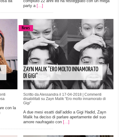
cosa da
compiuto 22 anni ed ha festeggiato con un mega
party a
[…]
News
A
ZAYN MALIK “ERO MOLTO INNAMORATO
DI GIGI”
nti
Scritto da Alessandra il 17-04-2018 |
Commenti
osa
disabilitati
su Zayn Malik “Ero molto innamorato di
Gigi”
re con la
A due mesi esatti dall’addio a Gigi Hadid, Zayn
u
Malik ha deciso di parlare apertamente del suo
amore naufragato con
[…]