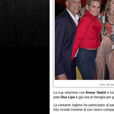
Foto: @ Ins
La sua relazione con
Anwar Hadid
è ini
pare
Dua Lipa
è già una di famiglia per g
La cantante inglese ha partecipato al par
foto ricordo insieme al suo nuovo compag