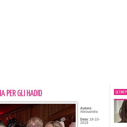
IA PER GLI HADID
ULTIMI 
Autore
:
Alessandra
Data
: 16-10-
2019