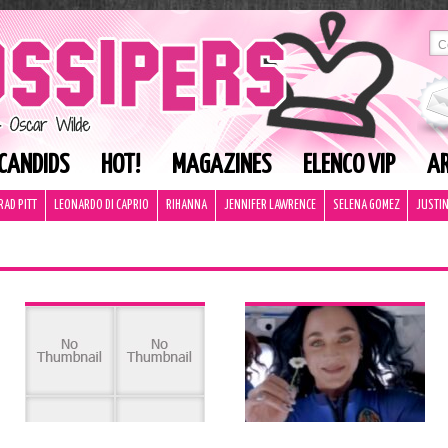
CANDIDS
HOT!
MAGAZINES
ELENCO VIP
AR
RAD PITT
LEONARDO DI CAPRIO
RIHANNA
JENNIFER LAWRENCE
SELENA GOMEZ
JUSTIN