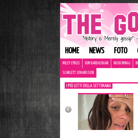
HOME
NEWS
FOTO
MILEY CYRUS
KIM KARDASHIAN
NICKI MINAJ
B
SCARLETT JOHANSSON
I PIÙ LETTI DELLA SETTIMANA