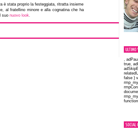
 è stata proprio la festeggiata, ritratta insieme
e, al fratellino minore e alla cognatina che ha
il suo
nuovo look
.
ULTIMO 
, adPau
true, a
adSkipB
related
false } 
rmp_myV
rmpCont
documen
rmp_myV
function
Orland
SOCIAL 