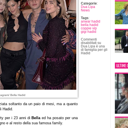
Categorie
:
Dua Lipa
News
Tags
:
anwar hadid
bella hadid
coppie vip
gigi hadid
Commenti
disabilitati
su
Dua Lipa è una
di famiglia per gli
Hadid
ULTIME 
tagram/ Bella Hadid
ziata soltanto da un paio di mesi, ma a quanto
li Hadid.
ty per i 23 anni di
Bella
ed ha posato per una
no e al resto della sua famosa family.