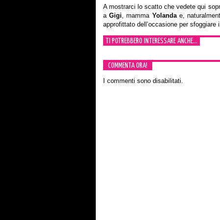
A mostrarci lo scatto che vedete qui sopra
a
Gigi
, mamma
Yolanda
e, naturalment
approfittato dell’occasione per sfoggiare 
TI POTREBBERO INTERESSARE ANCHE...
COMMENTA ORA!
I commenti sono disabilitati.