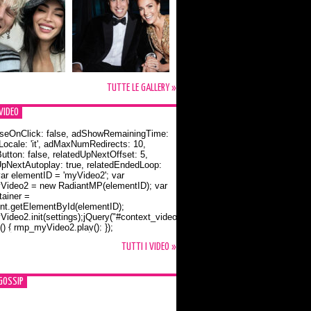
TUTTE LE GALLERY »
VIDEO
seOnClick: false, adShowRemainingTime:
dLocale: 'it', adMaxNumRedirects: 10,
utton: false, relatedUpNextOffset: 5,
UpNextAutoplay: true, relatedEndedLoop:
var elementID = 'myVideo2'; var
ideo2 = new RadiantMP(elementID); var
ainer =
t.getElementById(elementID);
ideo2.init(settings);jQuery("#context_video2").one("mouseover",
() { rmp_myVideo2.play(); });
o Bloom e la t-shirt dedicata a Flynn
TUTTI I VIDEO »
GOSSIP