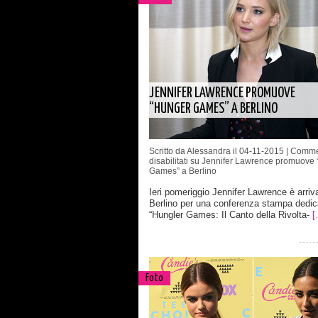
JENNIFER LAWRENCE PROMUOVE
“HUNGER GAMES” A BERLINO
Scritto da Alessandra il 04-11-2015 |
Comme
disabilitati
su Jennifer Lawrence promuove 
Games” a Berlino
Ieri pomeriggio Jennifer Lawrence è arriv
Berlino per una conferenza stampa dedic
“Hungler Games: Il Canto della Rivolta-
[
Foto