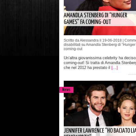
AMANDLA STENBERG DI “HUNGER
GAMES” FA COMING-OUT
Scritto da Alessandra il 19-06-2018 |
Comme
disabilitati
su Amandla Stenberg di “Hunger
coming-out
Un’altra giovanissima celebrity ha deciso 
coming-out! Si tratta di Amandla Stenberg,
che nel 2012 ha prestato il
[…]
News
JENNIFER LAWRENCE “HO BACIATO LI