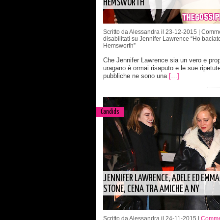
HEMSWORTH”
Scritto da Alessandra il 23-12-2015 |
Comme
disabilitati
su Jennifer Lawrence “Ho baciat
Hemsworth”
Che Jennifer Lawrence sia un vero e prop
uragano è ormai risaputo e le sue ripetut
pubbliche ne sono una
[…]
Candids
JENNIFER LAWRENCE, ADELE ED EMMA
STONE, CENA TRA AMICHE A NY
Scritto da Alessandra il 24-11-2015 |
Commen