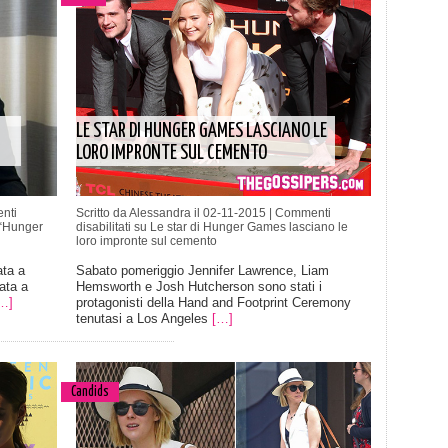
LE STAR DI HUNGER GAMES LASCIANO LE
LORO IMPRONTE SUL CEMENTO
nti
Scritto da Alessandra il 02-11-2015 |
Commenti
“Hunger
disabilitati
su Le star di Hunger Games lasciano le
loro impronte sul cemento
ata a
Sabato pomeriggio Jennifer Lawrence, Liam
ata a
Hemsworth e Josh Hutcherson sono stati i
…]
protagonisti della Hand and Footprint Ceremony
tenutasi a Los Angeles
[…]
Candids