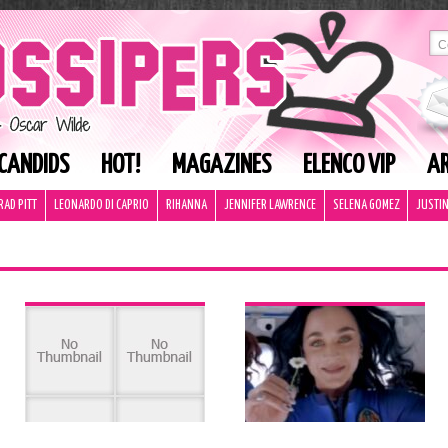
CANDIDS
HOT!
MAGAZINES
ELENCO VIP
AR
RAD PITT
LEONARDO DI CAPRIO
RIHANNA
JENNIFER LAWRENCE
SELENA GOMEZ
JUSTIN