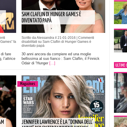
SAM CLAFLIN DI HUNGER GAMES È
DIVENTATO PAPÀ
nti
Scritto da Alessandra il 21-01-2016 |
Commenti
 Games” fa
disabilitati
su Sam Claflin di Hunger Games è
diventato papà
di fare
30 anni ancora da compiere ed una moglie
 l’attrice
bellissima al suo fianco : Sam Claflin, il Finnick
Odair di “Hunger
[…]
ULTIME 
Magazines
AM
JENNIFER LAWRENCE È LA “DONNA DELL’