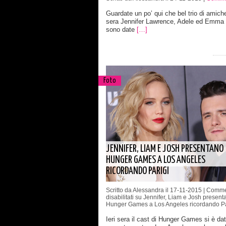
Guardate un po’ qui che bel trio di amiche
sera Jennifer Lawrence, Adele ed Emma 
sono date
[…]
Foto
JENNIFER, LIAM E JOSH PRESENTANO
HUNGER GAMES A LOS ANGELES
RICORDANDO PARIGI
Scritto da Alessandra il 17-11-2015 |
Comme
disabilitati
su Jennifer, Liam e Josh present
Hunger Games a Los Angeles ricordando Pa
Ieri sera il cast di Hunger Games si è da