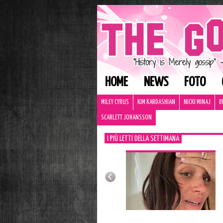
HOME
NEWS
FOTO
MILEY CYRUS
KIM KARDASHIAN
NICKI MINAJ
B
SCARLETT JOHANSSON
I PIÙ LETTI DELLA SETTIMANA