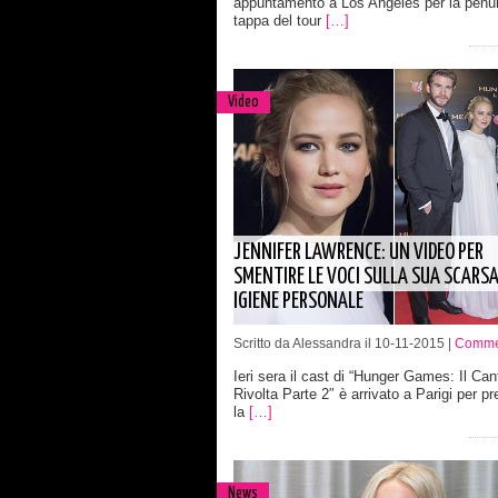
appuntamento a Los Angeles per la penu
tappa del tour
[…]
Video
JENNIFER LAWRENCE: UN VIDEO PER
SMENTIRE LE VOCI SULLA SUA SCARS
IGIENE PERSONALE
Scritto da Alessandra il 10-11-2015 |
Commen
Ieri sera il cast di “Hunger Games: Il Can
Rivolta Parte 2″ è arrivato a Parigi per p
la
[…]
News