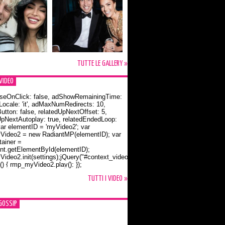
TUTTE LE GALLERY »
VIDEO
seOnClick: false, adShowRemainingTime:
dLocale: 'it', adMaxNumRedirects: 10,
utton: false, relatedUpNextOffset: 5,
UpNextAutoplay: true, relatedEndedLoop:
var elementID = 'myVideo2'; var
ideo2 = new RadiantMP(elementID); var
ainer =
t.getElementById(elementID);
ideo2.init(settings);jQuery("#context_video2").one("mouseover",
() { rmp_myVideo2.play(); });
o Bloom e la t-shirt dedicata a Flynn
TUTTI I VIDEO »
GOSSIP