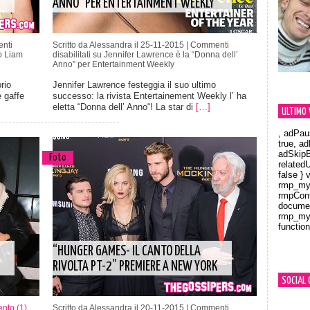
ANNO” PER ENTERTAINMENT WEEKLY
nti
Scritto da Alessandra il 25-11-2015 |
Commenti
o Liam
disabilitati
su Jennifer Lawrence è la “Donna dell’
Anno” per Entertainment Weekly
rio
Jennifer Lawrence festeggia il suo ultimo
e gaffe
successo: la rivista Entertainement Weekly l’ ha
eletta “Donna dell’ Anno“! La star di
[…]
ULTIMO 
, adPau
true, a
adSkipB
Foto
related
false } 
rmp_myV
rmpCont
documen
rmp_myV
function
Orland
“HUNGER GAMES- IL CANTO DELLA
RIVOLTA PT-2” PREMIERE A NEW YORK
SOCIAL 
to (1)
Scritto da Alessandra il 20-11-2015 |
Commenti