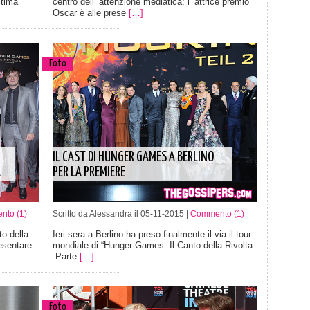
ltima
centro dell’ attenzione mediatica: l’ attrice premio
Oscar è alle prese
[…]
Foto
IL CAST DI HUNGER GAMES A BERLINO
A
PER LA PREMIERE
to (1)
Scritto da Alessandra il 05-11-2015 |
Commento (1)
to della
Ieri sera a Berlino ha preso finalmente il via il tour
resentare
mondiale di “Hunger Games: Il Canto della Rivolta
-Parte
[…]
Foto