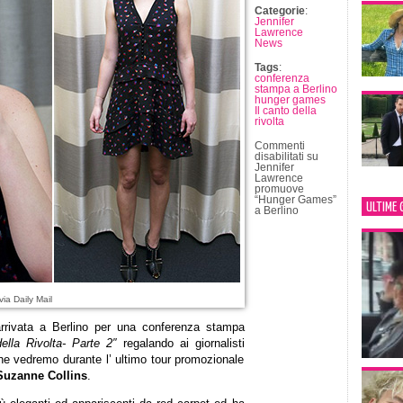
Categorie
:
Jennifer
Lawrence
News
Tags
:
conferenza
stampa a Berlino
hunger games
Il canto della
rivolta
Commenti
disabilitati
su
Jennifer
Lawrence
promuove
“Hunger Games”
ULTIME 
a Berlino
via Daily Mail
rivata a Berlino per una conferenza stampa
lla Rivolta- Parte 2″
regalando ai giornalisti
he vedremo durante l’ ultimo tour promozionale
Suzanne Collins
.