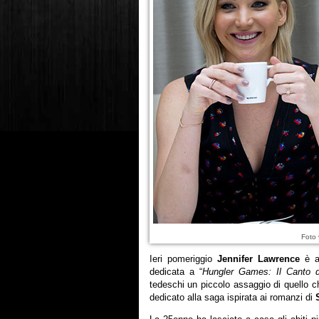
Foto 
Ieri pomeriggio
Jennifer Lawrence
è ar
dedicata a “
Hungler Games: Il Canto de
tedeschi un piccolo assaggio di quello c
dedicato alla saga ispirata ai romanzi di