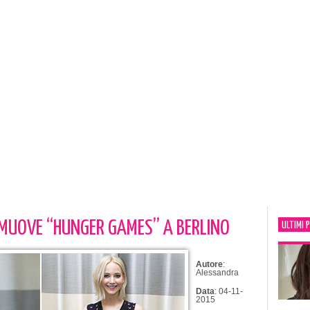
MUOVE “HUNGER GAMES” A BERLINO
ULTIMI 
Autore
:
Alessandra
Data
: 04-11-
2015