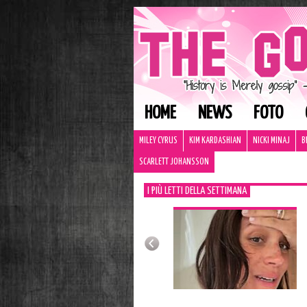
HOME
NEWS
FOTO
MILEY CYRUS
KIM KARDASHIAN
NICKI MINAJ
B
SCARLETT JOHANSSON
I PIÙ LETTI DELLA SETTIMANA