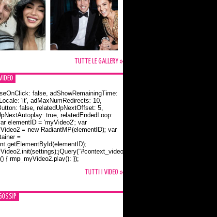
TUTTE LE GALLERY »
VIDEO
seOnClick: false, adShowRemainingTime:
dLocale: 'it', adMaxNumRedirects: 10,
utton: false, relatedUpNextOffset: 5,
UpNextAutoplay: true, relatedEndedLoop:
var elementID = 'myVideo2'; var
ideo2 = new RadiantMP(elementID); var
ainer =
t.getElementById(elementID);
ideo2.init(settings);jQuery("#context_video2").one("mouseover",
() { rmp_myVideo2.play(); });
o Bloom e la t-shirt dedicata a Flynn
TUTTI I VIDEO »
GOSSIP