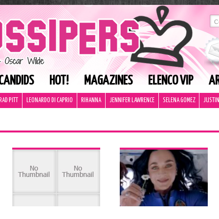
CANDIDS
HOT!
MAGAZINES
ELENCO VIP
AR
RAD PITT
LEONARDO DI CAPRIO
RIHANNA
JENNIFER LAWRENCE
SELENA GOMEZ
JUSTIN