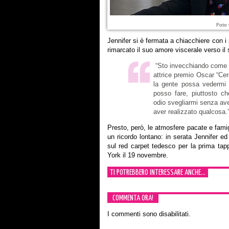
Foto 
Jennifer si è fermata a chiacchiere con i
rimarcato il suo amore viscerale verso il 
“Sto invecchiando come un
attrice premio Oscar “Cer
la gente possa vedermi i
posso fare, piuttosto c
odio svegliarmi senza ave
aver realizzato qualcosa.
Presto, però, le atmosfere pacate e fami
un ricordo lontano: in serata Jennifer ed
sul red carpet tedesco per la prima ta
York il 19 novembre.
TI POTREBBERO INTERESSARE ANCHE...
COMMENTA ORA!
I commenti sono disabilitati.