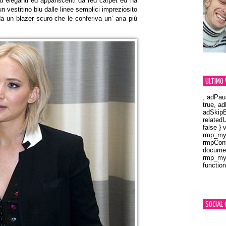
iù eleganti ed appariscenti da red carpet ed ha
 un vestitino blu dalle linee semplici impreziosito
a un blazer scuro che le conferiva un’ aria più
ULTIMO 
, adPau
true, a
adSkipB
related
false } 
rmp_myV
rmpCont
documen
rmp_myV
function
Orland
SOCIAL 