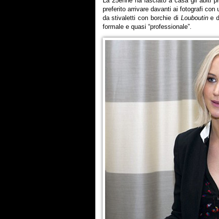
La 25enne ha lasciato a casa gli abiti p
preferito arrivare davanti ai fotografi con
da stivaletti con borchie di
Louboutin
e d
formale e quasi “professionale”.