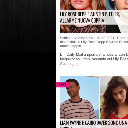
LILY ROSE DEPP E AUSTIN BUTLER,
ALLARME NUOVA COPPIA
Scritto da Alessandra il 10-08-2021 |
Comme
disabilitati
su Lily Rose Depp e Austin Butler
nuova coppia
È il Daily Mail a riportare la notizia, con t
inequivocabili foto, secondo cui Lily Ros
Austin
[…]
News
LIAM PAYNE E CAIRO DWEK SONO UNA