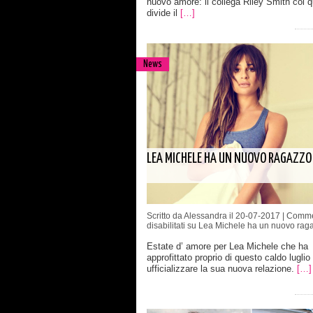
nuovo amore: il collega Riley Smith col q
divide il
[…]
News
LEA MICHELE HA UN NUOVO RAGAZZO
Scritto da Alessandra il 20-07-2017 |
Comme
disabilitati
su Lea Michele ha un nuovo rag
Estate d’ amore per Lea Michele che ha
approfittato proprio di questo caldo luglio
ufficializzare la sua nuova relazione.
[…]