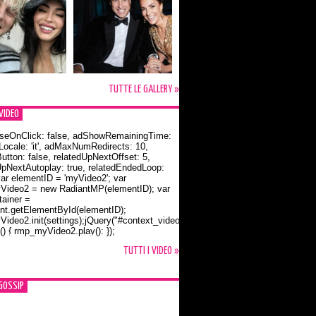
TUTTE LE GALLERY »
VIDEO
seOnClick: false, adShowRemainingTime:
dLocale: 'it', adMaxNumRedirects: 10,
utton: false, relatedUpNextOffset: 5,
UpNextAutoplay: true, relatedEndedLoop:
var elementID = 'myVideo2'; var
ideo2 = new RadiantMP(elementID); var
ainer =
t.getElementById(elementID);
ideo2.init(settings);jQuery("#context_video2").one("mouseover",
() { rmp_myVideo2.play(); });
o Bloom e la t-shirt dedicata a Flynn
TUTTI I VIDEO »
GOSSIP