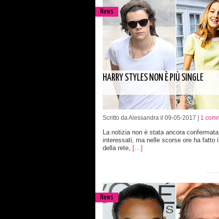
News
HARRY STYLES NON È PIÙ SINGLE
Scritto da Alessandra il 09-05-2017 |
1 com
La notizia non è stata ancora confermata d
interessati, ma nelle scorse ore ha fatto il
della rete,
[…]
News