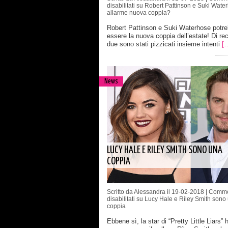
disabilitati
su Robert Pattinson e Suki Wate
allarme nuova coppia?
Robert Pattinson e Suki Waterhose potre
essere la nuova coppia dell’estate! Di rec
due sono stati pizzicati insieme intenti
[
News
LUCY HALE E RILEY SMITH SONO UNA
COPPIA
Scritto da Alessandra il 19-02-2018 |
Comme
disabilitati
su Lucy Hale e Riley Smith sono
coppia
Ebbene sì, la star di “Pretty Little Liars” 