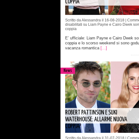
COPPIA
Scritto da Alessandra il 16-08-2018 |
Comme
disabilitati
su Liam Payne e Cairo Dwek so
coppia
E’ ufficiale: Liam Payne e Cairo Dwek s
coppia e lo scorso weekend si sono godu
vacanza romantica
[…]
News
ROBERT PATTINSON E SUKI
WATERHOUSE: ALLARME NUOVA
COPPIA?
Scritto da Alessandra il 31-07-2018 |
Comme