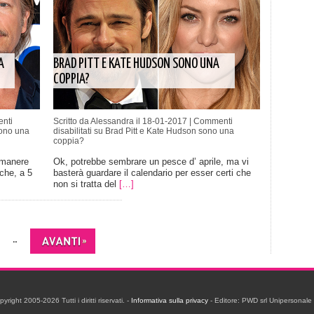
A
BRAD PITT E KATE HUDSON SONO UNA
COPPIA?
nti
Scritto da Alessandra il 18-01-2017 |
Commenti
ono una
disabilitati
su Brad Pitt e Kate Hudson sono una
coppia?
imanere
Ok, potrebbe sembrare un pesce d’ aprile, ma vi
 che, a 5
basterà guardare il calendario per esser certi che
non si tratta del
[…]
...
ight 2005-2026 Tutti i diritti riservati. -
Informativa sulla privacy
- Editore: PWD srl Unipersonal