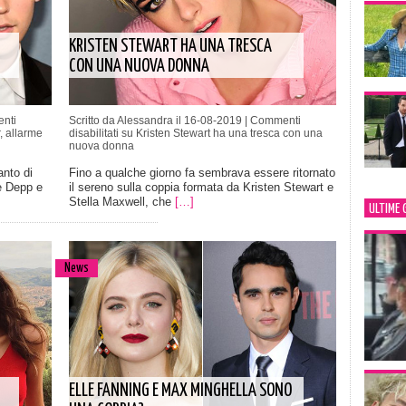
KRISTEN STEWART HA UNA TRESCA
CON UNA NUOVA DONNA
nti
Scritto da Alessandra il 16-08-2019 |
Commenti
, allarme
disabilitati
su Kristen Stewart ha una tresca con una
nuova donna
anto di
Fino a qualche giorno fa sembrava essere ritornato
e Depp e
il sereno sulla coppia formata da Kristen Stewart e
Stella Maxwell, che
[…]
ULTIME 
News
ELLE FANNING E MAX MINGHELLA SONO