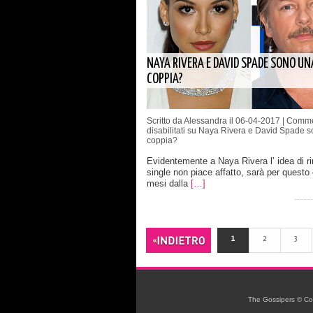
NAYA RIVERA E DAVID SPADE SONO UN
COPPIA?
Scritto da Alessandra il 06-04-2017 |
Comme
disabilitati
su Naya Rivera e David Spade s
coppia?
Evidentemente a Naya Rivera l’ idea di r
single non piace affatto, sarà per questo
mesi dalla
[…]
1
2
3
The Gossipers © Copyr