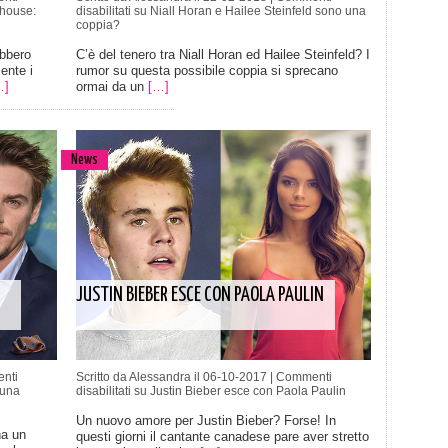
rhouse:
disabilitati
su Niall Horan e Hailee Steinfeld sono una
coppia?
bbero
C’è del tenero tra Niall Horan ed Hailee Steinfeld? I
ente i
rumor su questa possibile coppia si sprecano
…]
ormai da un
[…]
News
JUSTIN BIEBER ESCE CON PAOLA PAULIN
nti
Scritto da Alessandra il 06-10-2017 |
Commenti
 una
disabilitati
su Justin Bieber esce con Paola Paulin
Un nuovo amore per Justin Bieber? Forse! In
ha un
questi giorni il cantante canadese pare aver stretto