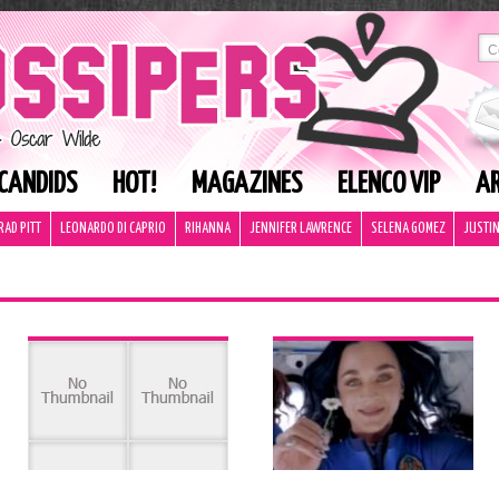
CANDIDS
HOT!
MAGAZINES
ELENCO VIP
AR
RAD PITT
LEONARDO DI CAPRIO
RIHANNA
JENNIFER LAWRENCE
SELENA GOMEZ
JUSTIN