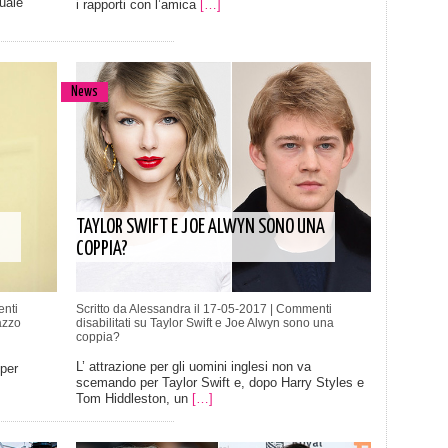
uale
i rapporti con l’amica
[…]
News
TAYLOR SWIFT E JOE ALWYN SONO UNA
COPPIA?
nti
Scritto da Alessandra il 17-05-2017 |
Commenti
azzo
disabilitati
su Taylor Swift e Joe Alwyn sono una
coppia?
L’ attrazione per gli uomini inglesi non va
 per
scemando per Taylor Swift e, dopo Harry Styles e
Tom Hiddleston, un
[…]