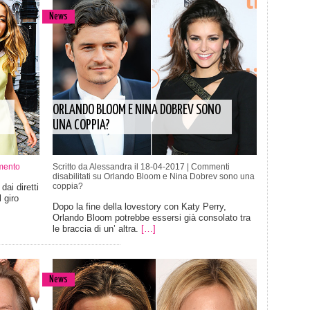
News
ORLANDO BLOOM E NINA DOBREV SONO
UNA COPPIA?
mento
Scritto da Alessandra il 18-04-2017 |
Commenti
disabilitati
su Orlando Bloom e Nina Dobrev sono una
coppia?
ai diretti
 giro
Dopo la fine della lovestory con Katy Perry,
Orlando Bloom potrebbe essersi già consolato tra
le braccia di un’ altra.
[…]
News