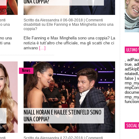
UNA COPPIA?
nti
Scritto da Alessandra il 06-08-2018 |
Commenti
no una
disabilitati
su Elle Fanning e Max Minghella sono una
coppia?
ono una
Elle Fanning e Max Minghella sono una coppia? La
ti una
notizia è tutt’altro che ufficiale, ma gli scatti che ci
arrivano
[…]
ULTIMO 
, adPau
true, a
adSkipB
News
related
false } 
rmp_myV
rmpCont
documen
rmp_myV
function
Orland
NIALL HORAN E HAILEE STEINFELD SONO
UNA COPPIA?
SOCIAL 
nti
Scritto da Alessandra il 22-02-2018 |
Commenti