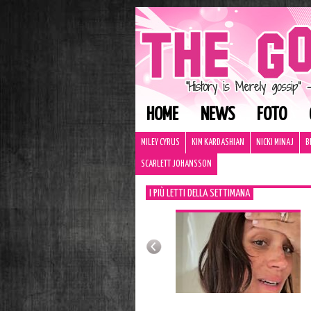
HOME
NEWS
FOTO
MILEY CYRUS
KIM KARDASHIAN
NICKI MINAJ
B
SCARLETT JOHANSSON
I PIÙ LETTI DELLA SETTIMANA