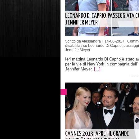
LEONARDO DI CAPRIO, PASSEGGIATA 
JENNIFER MEYER
Scritto da Alessandra il 14-06-2017 |
Comme
disabilitati
su Leonardo Di Caprio, passeggi
Jennifer Meyer
Ieri mattina Leonardo Di Caprio è stato a
per le vie di New York in compagnia dell’
Jennifer Meyer.
[…]
CANNES 2013: APRE “IL GRANDE