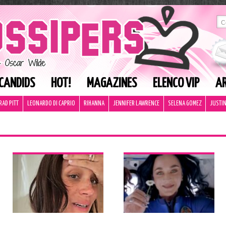
CANDIDS
HOT!
MAGAZINES
ELENCO VIP
AR
RAD PITT
LEONARDO DI CAPRIO
RIHANNA
JENNIFER LAWRENCE
SELENA GOMEZ
JUSTIN