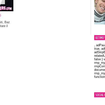
)
iti, Baz
are il
ULTIMO 
, adPau
true, a
adSkipB
related
false } 
rmp_myV
rmpCont
documen
rmp_myV
function
Orland
SOCIAL 