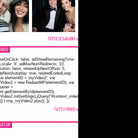
TUTTE LE GALLERY »
VIDEO
seOnClick: false, adShowRemainingTime:
dLocale: 'it', adMaxNumRedirects: 10,
utton: false, relatedUpNextOffset: 5,
UpNextAutoplay: true, relatedEndedLoop:
var elementID = 'myVideo2'; var
ideo2 = new RadiantMP(elementID); var
ainer =
t.getElementById(elementID);
ideo2.init(settings);jQuery("#context_video2").one("mouseover",
() { rmp_myVideo2.play(); });
o Bloom e la t-shirt dedicata a Flynn
TUTTI I VIDEO »
GOSSIP