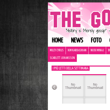
HOME
NEWS
FOTO
MILEY CYRUS
KIM KARDASHIAN
NICKI MINAJ
B
SCARLETT JOHANSSON
I PIÙ LETTI DELLA SETTIMANA