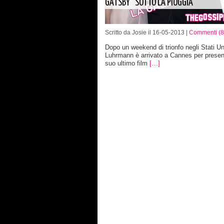
GATSBY” SOTTO LA PIOGGIA
Scritto da Josie il 16-05-2013 |
Commenti (8
Dopo un weekend di trionfo negli Stati Un
Luhrmann è arrivato a Cannes per present
suo ultimo film
[…]