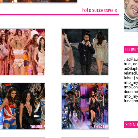
Foto successiva »
ULTIMO 
, adPau
true, a
adSkipB
related
false } 
rmp_myV
rmpCont
documen
rmp_myV
function
Orland
SOCIAL 