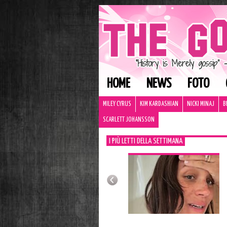
HOME
NEWS
FOTO
MILEY CYRUS
KIM KARDASHIAN
NICKI MINAJ
B
SCARLETT JOHANSSON
I PIÙ LETTI DELLA SETTIMANA