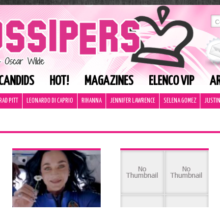
CANDIDS
HOT!
MAGAZINES
ELENCO VIP
AR
RAD PITT
LEONARDO DI CAPRIO
RIHANNA
JENNIFER LAWRENCE
SELENA GOMEZ
JUSTIN