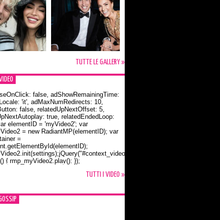
TUTTE LE GALLERY »
VIDEO
seOnClick: false, adShowRemainingTime:
dLocale: 'it', adMaxNumRedirects: 10,
utton: false, relatedUpNextOffset: 5,
UpNextAutoplay: true, relatedEndedLoop:
var elementID = 'myVideo2'; var
ideo2 = new RadiantMP(elementID); var
ainer =
t.getElementById(elementID);
ideo2.init(settings);jQuery("#context_video2").one("mouseover",
() { rmp_myVideo2.play(); });
o Bloom e la t-shirt dedicata a Flynn
TUTTI I VIDEO »
GOSSIP