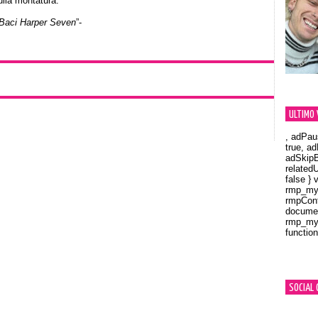
sulla montatura:
 Baci Harper Seven
”-
ULTIMO 
, adPau
true, a
adSkipB
related
false } 
rmp_myV
rmpCont
documen
rmp_myV
function
Orland
SOCIAL 