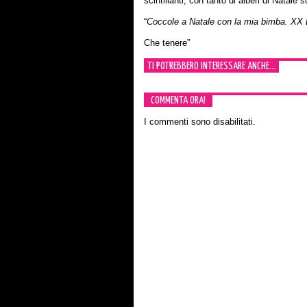
scintillanti, con tanto di alberi di Natale 
“
Coccole a Natale con la mia bimba. XX
Che tenere”
TI POTREBBERO INTERESSARE ANCHE...
COMMENTA ORA!
I commenti sono disabilitati.