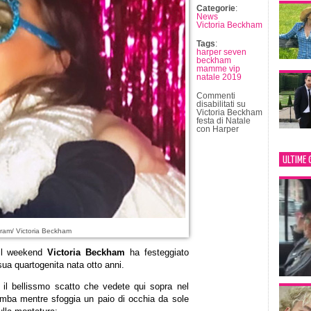
Categorie
:
News
Victoria Beckham
Tags
:
harper seven
beckham
mamme vip
natale 2019
Commenti
disabilitati
su
Victoria Beckham
festa di Natale
con Harper
ULTIME 
ram/ Victoria Beckham
 il weekend
Victoria Beckham
ha festeggiato
 sua quartogenita nata otto anni.
l il bellissmo scatto che vedete qui sopra nel
imba mentre sfoggia un paio di occhia da sole