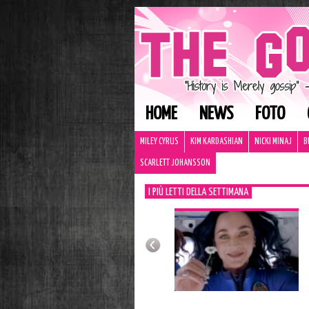
HOME
NEWS
FOTO
MILEY CYRUS
KIM KARDASHIAN
NICKI MINAJ
B
SCARLETT JOHANSSON
I PIÙ LETTI DELLA SETTIMANA