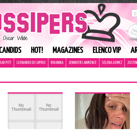
CANDIDS
HOT!
MAGAZINES
ELENCO VIP
AR
RAD PITT
LEONARDO DI CAPRIO
RIHANNA
JENNIFER LAWRENCE
SELENA GOMEZ
JUSTIN