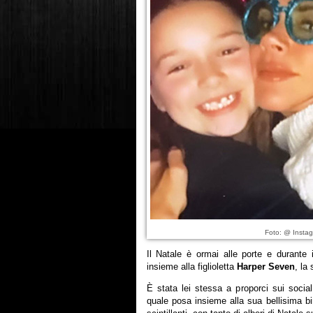
Foto: @ Instag
Il Natale è ormai alle porte e durante
insieme alla figlioletta
Harper Seven
, la
È stata lei stessa a proporci sui socia
quale posa insieme alla sua bellisima b