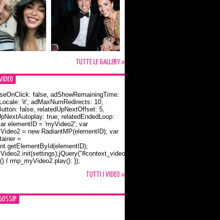
TUTTE LE GALLERY »
VIDEO
seOnClick: false, adShowRemainingTime:
dLocale: 'it', adMaxNumRedirects: 10,
utton: false, relatedUpNextOffset: 5,
UpNextAutoplay: true, relatedEndedLoop:
var elementID = 'myVideo2'; var
ideo2 = new RadiantMP(elementID); var
ainer =
t.getElementById(elementID);
ideo2.init(settings);jQuery("#context_video2").one("mouseover",
() { rmp_myVideo2.play(); });
o Bloom e la t-shirt dedicata a Flynn
TUTTI I VIDEO »
GOSSIP