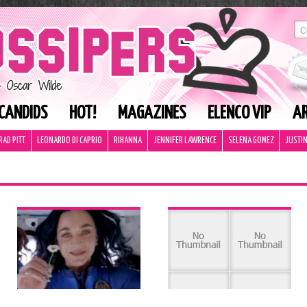
CANDIDS
HOT!
MAGAZINES
ELENCO VIP
AR
RAD PITT
LEONARDO DI CAPRIO
RIHANNA
JENNIFER LAWRENCE
SELENA GOMEZ
JUSTIN