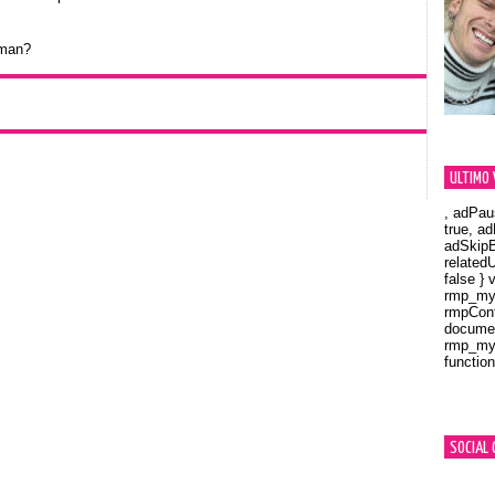
oman?
ULTIMO 
, adPau
true, a
adSkipB
related
false } 
rmp_myV
rmpCont
documen
rmp_myV
function
Orland
SOCIAL 