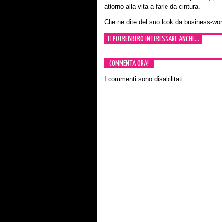
attorno alla vita a farle da cintura.
Che ne dite del suo look da business-w
TI POTREBBERO INTERESSARE ANCHE...
COMMENTA ORA!
I commenti sono disabilitati.