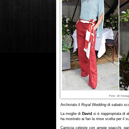
Foto: @ Instag
Archiviato il
Royal Wedding
di sabato sc
La moglie di
David
si è riappropriata di 
ha mostrato ai fan la mise scelta per il 
Camicia celeste con ampie spacchi, pan