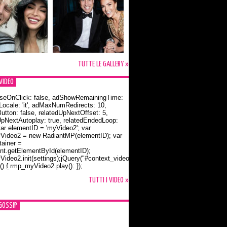
TUTTE LE GALLERY »
VIDEO
seOnClick: false, adShowRemainingTime:
dLocale: 'it', adMaxNumRedirects: 10,
utton: false, relatedUpNextOffset: 5,
UpNextAutoplay: true, relatedEndedLoop:
var elementID = 'myVideo2'; var
ideo2 = new RadiantMP(elementID); var
ainer =
t.getElementById(elementID);
ideo2.init(settings);jQuery("#context_video2").one("mouseover",
() { rmp_myVideo2.play(); });
o Bloom e la t-shirt dedicata a Flynn
TUTTI I VIDEO »
GOSSIP