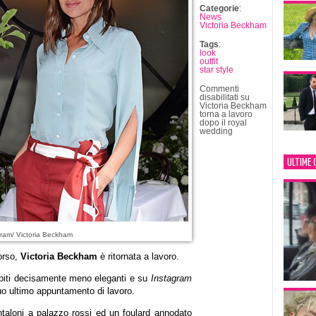
Categorie
:
News
Victoria Beckham
Tags
:
look
outfit
star style
Commenti
disabilitati
su
Victoria Beckham
torna a lavoro
dopo il royal
wedding
ULTIME 
ram/ Victoria Beckham
orso,
Victoria Beckham
è ritornata a lavoro.
abiti decisamente meno eleganti e su
Instagram
suo ultimo appuntamento di lavoro.
taloni a palazzo rossi ed un foulard annodato