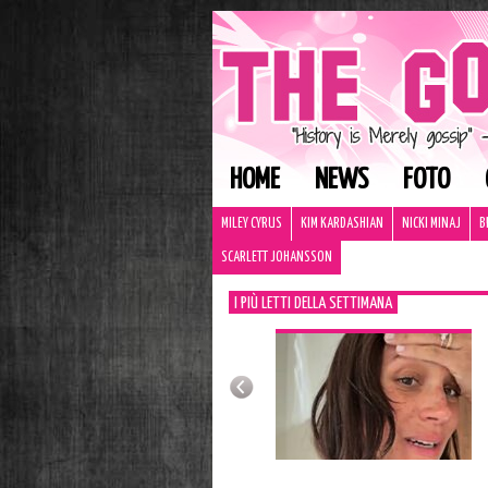
HOME
NEWS
FOTO
MILEY CYRUS
KIM KARDASHIAN
NICKI MINAJ
B
SCARLETT JOHANSSON
I PIÙ LETTI DELLA SETTIMANA