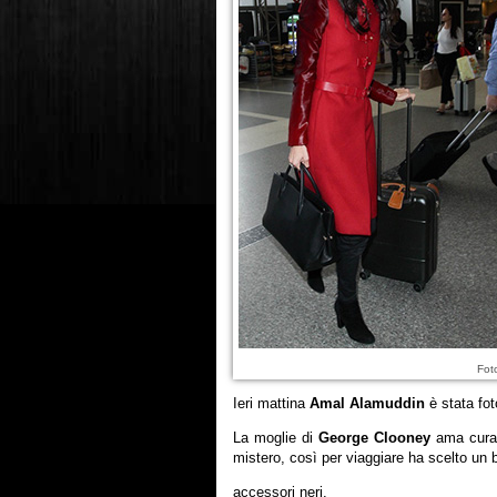
Fot
Ieri mattina
Amal Alamuddin
è stata fot
La moglie di
George Clooney
ama curar
mistero, così per viaggiare ha scelto un 
accessori neri.