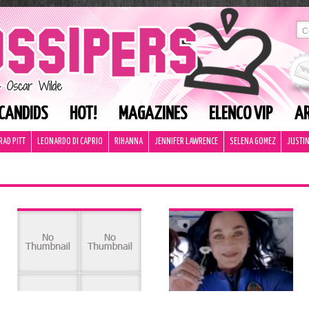
CANDIDS
HOT!
MAGAZINES
ELENCO VIP
AR
RAD PITT
LEONARDO DI CAPRIO
RIHANNA
JENNIFER LAWRENCE
SELENA GOMEZ
JUSTIN