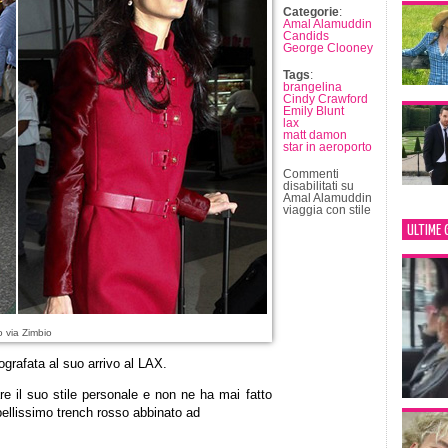
Categorie
:
Amal Alamuddin
Candids
George Clooney
Tags
:
brangelina
Cindy Crawford
Emily Blunt
lax
matt damon
star in aeroporto
Commenti
disabilitati
su
Amal Alamuddin
viaggia con stile
ULTIME 
o via Zimbio
ografata al suo arrivo al LAX.
e il suo stile personale e non ne ha mai fatto
bellissimo trench rosso abbinato ad