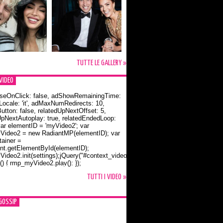
TUTTE LE GALLERY »
VIDEO
seOnClick: false, adShowRemainingTime:
dLocale: 'it', adMaxNumRedirects: 10,
utton: false, relatedUpNextOffset: 5,
UpNextAutoplay: true, relatedEndedLoop:
var elementID = 'myVideo2'; var
ideo2 = new RadiantMP(elementID); var
ainer =
t.getElementById(elementID);
ideo2.init(settings);jQuery("#context_video2").one("mouseover",
() { rmp_myVideo2.play(); });
o Bloom e la t-shirt dedicata a Flynn
TUTTI I VIDEO »
GOSSIP