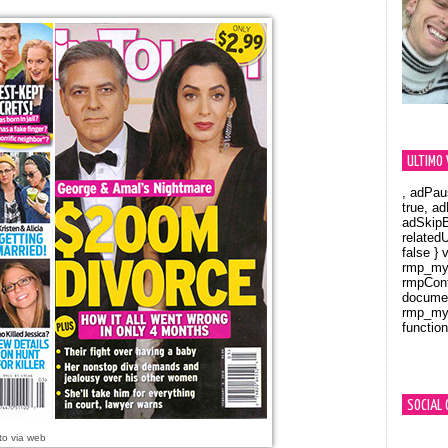
ULTIMO 
, adPau
true, a
adSkipB
related
false } 
rmp_myV
rmpCont
documen
rmp_myV
function
Orland
SOCIAL 
to via web