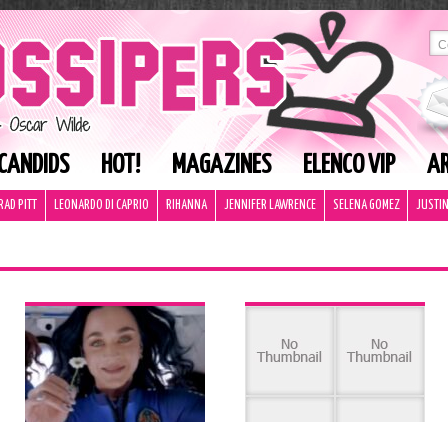
CANDIDS
HOT!
MAGAZINES
ELENCO VIP
AR
RAD PITT
LEONARDO DI CAPRIO
RIHANNA
JENNIFER LAWRENCE
SELENA GOMEZ
JUSTIN