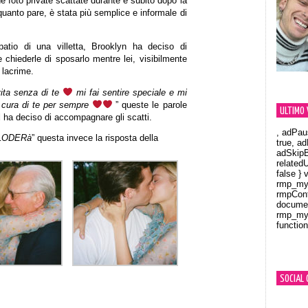
e foto private scattate durante e subito dopo la
uanto pare, è stata più semplice e informale di
atio di una villetta, Brooklyn ha deciso di
 chiederle di sposarlo mentre lei, visibilmente
 lacrime.
ita senza di te
mi fai sentire speciale e mi
rò cura di te per sempre
” queste le parole
ULTIMO 
d
ha deciso di accompagnare gli scatti.
, adPau
SPLODERà
” questa invece la risposta della
true, a
adSkipB
related
false } 
rmp_myV
rmpCont
documen
rmp_myV
function
Orland
SOCIAL 