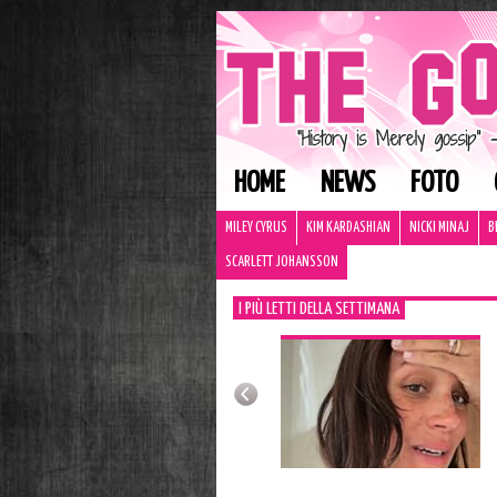
HOME
NEWS
FOTO
MILEY CYRUS
KIM KARDASHIAN
NICKI MINAJ
B
SCARLETT JOHANSSON
I PIÙ LETTI DELLA SETTIMANA