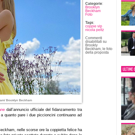
Categorie
:
Brooklyn
Beckham
Foto
Tags
:
coppie vip
nicola peltz
Commenti
disabilitati
su
Brookly
Beckham, le foto
della proposta
ULTIME 
ram/ Brooklyn Beckham
ane
dall’annuncio ufficiale del fidanzamento tra
 a quanto pare i due piccioncini continuano ad
Beckham, nelle scorse ore la coppietta felice ha