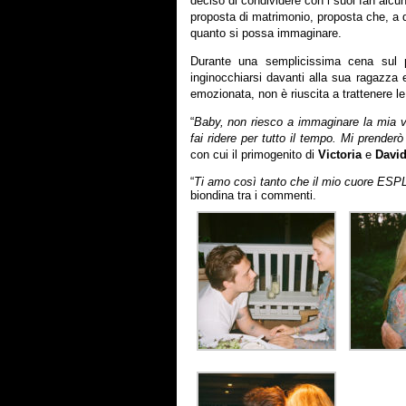
deciso di condividere con i suoi fan alcun
proposta di matrimonio, proposta che, a q
quanto si possa immaginare.
Durante una semplicissima cena sul p
inginocchiarsi davanti alla sua ragazza e
emozionata, non è riuscita a trattenere le
“
Baby, non riesco a immaginare la mia v
fai ridere per tutto il tempo. Mi prende
con cui il primogenito di
Victoria
e
Davi
“
Ti amo così tanto che il mio cuore E
biondina tra i commenti.