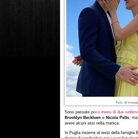
Foto: @ Instag
Sono passate p
oco meno di due settim
Brooklyn Beckham
e
Nicola Pelts
, ma
avere alcuni assi nella manica.
In Puglia insieme al resto della famiglia 