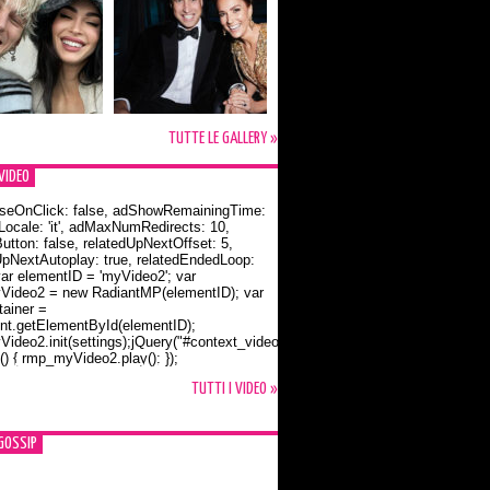
TUTTE LE GALLERY »
VIDEO
seOnClick: false, adShowRemainingTime:
dLocale: 'it', adMaxNumRedirects: 10,
utton: false, relatedUpNextOffset: 5,
UpNextAutoplay: true, relatedEndedLoop:
var elementID = 'myVideo2'; var
ideo2 = new RadiantMP(elementID); var
ainer =
t.getElementById(elementID);
ideo2.init(settings);jQuery("#context_video2").one("mouseover",
() { rmp_myVideo2.play(); });
o Bloom e la t-shirt dedicata a Flynn
TUTTI I VIDEO »
GOSSIP