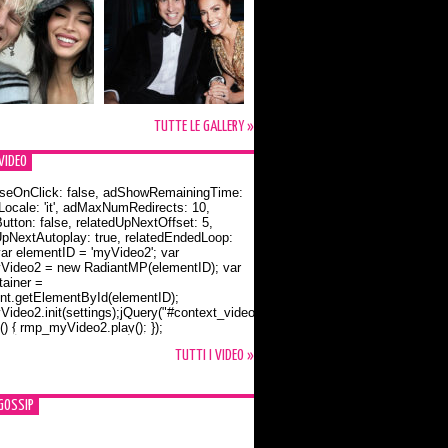
TUTTE LE GALLERY »
VIDEO
seOnClick: false, adShowRemainingTime:
dLocale: 'it', adMaxNumRedirects: 10,
utton: false, relatedUpNextOffset: 5,
UpNextAutoplay: true, relatedEndedLoop:
var elementID = 'myVideo2'; var
ideo2 = new RadiantMP(elementID); var
ainer =
t.getElementById(elementID);
ideo2.init(settings);jQuery("#context_video2").one("mouseover",
() { rmp_myVideo2.play(); });
o Bloom e la t-shirt dedicata a Flynn
TUTTI I VIDEO »
GOSSIP