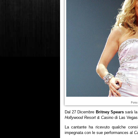
Foto
Dal 27 Dicembre
Britney Spears
sarà la 
Hollywood Resort & Casino
di Las Vegas
La cantante ha ricevuto qualche consi
impegnata con le sue performances al
Ca