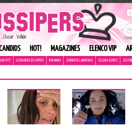
CANDIDS
HOT!
MAGAZINES
ELENCO VIP
AR
RAD PITT
LEONARDO DI CAPRIO
RIHANNA
JENNIFER LAWRENCE
SELENA GOMEZ
JUSTIN