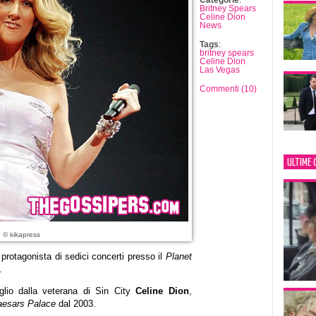
Categorie
:
Britney Spears
Celine Dion
News
Tags
:
britney spears
Celine Dion
Las Vegas
Commenti (10)
ULTIME 
: © kikapress
protagonista di sedici concerti presso il
Planet
.
glio dalla veterana di Sin City
Celine Dion
,
esars Palace
dal 2003.