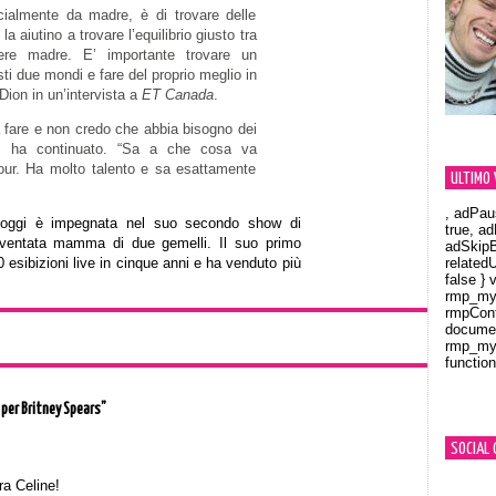
cialmente da madre, è di trovare delle
a aiutino a trovare l’equilibrio giusto tra
sere madre. E’ importante trovare un
sti due mondi e fare del proprio meglio in
Dion in un’intervista a
ET Canada
.
 fare e non credo che abbia bisogno dei
!”, ha continuato. “Sa a che cosa va
tour. Ha molto talento e sa esattamente
ULTIMO 
, adPau
 oggi è impegnata nel suo secondo show di
true, a
entata mamma di due gemelli. Il suo primo
adSkipB
0 esibizioni live in cinque anni e ha venduto più
related
false } 
rmp_myV
rmpCont
documen
rmp_myV
function
Orland
 per Britney Spears”
SOCIAL 
ra Celine!