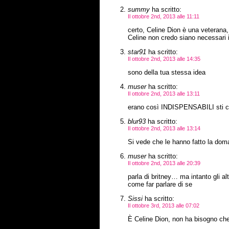
summy
ha scritto:
Il ottobre 2nd, 2013 alle 11:11
certo, Celine Dion è una veterana
Celine non credo siano necessari 
star91
ha scritto:
Il ottobre 2nd, 2013 alle 14:35
sono della tua stessa idea
muser
ha scritto:
Il ottobre 2nd, 2013 alle 13:11
erano così INDISPENSABILI sti c
blur93
ha scritto:
Il ottobre 2nd, 2013 alle 13:14
Si vede che le hanno fatto la doma
muser
ha scritto:
Il ottobre 2nd, 2013 alle 20:39
parla di britney… ma intanto gli al
come far parlare di se
Sissi
ha scritto:
Il ottobre 3rd, 2013 alle 07:02
È Celine Dion, non ha bisogno che 