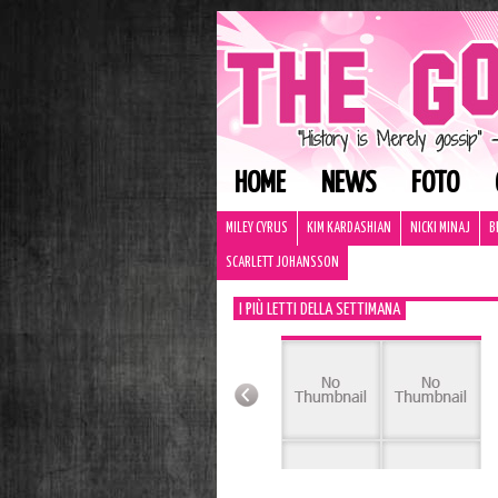
HOME
NEWS
FOTO
MILEY CYRUS
KIM KARDASHIAN
NICKI MINAJ
B
SCARLETT JOHANSSON
I PIÙ LETTI DELLA SETTIMANA