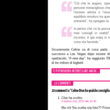
“Ciò che le auguro, spe
persone meravigliose che l
l’essere artista e l’es
equilibrio emotivo tra que
entrambi”, ha spiegato la 
Io penso che ce la possa
miei consigli in realtà
incontro, è già stata in 
cosa sta facendo.”
Sicuramente Celine sa di cosa parla:
successo a Las Vegas dopo essere div
spettacolo,
“A new day”
, ha raggiunto 70
di tre milioni di biglietti.
TI POTREBBERO INTERESSARE ANCHE...
10 COMMENTI
10 commenti
a “Celine Dion ha qualche consiglio
Cloe
ha scritto:
Il ottobre 2nd, 2013 alle 10:36
Ma chi l'ha scelta sta foto?? Pove