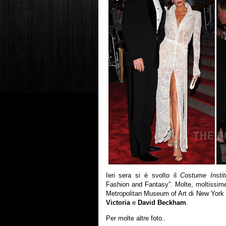
Ieri sera si è svolto il
Costume Instit
Fashion and Fantasy”. Molte, moltissime,
Metropolitan Museum of Art di New York 
Victoria
e
David Beckham
.
Per molte altre foto..