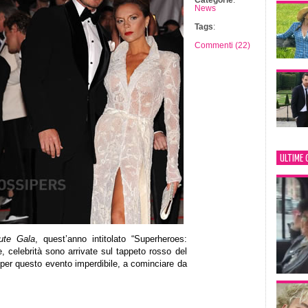
Categorie
:
News
Tags
:
Commenti (22)
ULTIME 
ute Gala
, quest’anno intitolato “Superheroes:
 celebrità sono arrivate sul tappeto rosso del
per questo evento imperdibile, a cominciare da