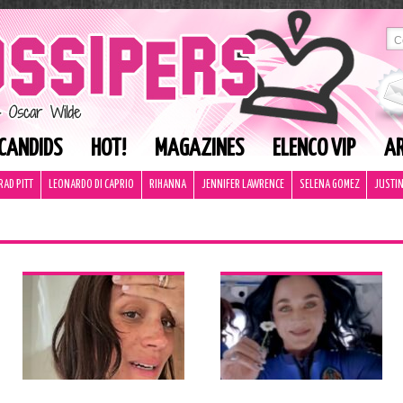
CANDIDS
HOT!
MAGAZINES
ELENCO VIP
AR
RAD PITT
LEONARDO DI CAPRIO
RIHANNA
JENNIFER LAWRENCE
SELENA GOMEZ
JUSTIN