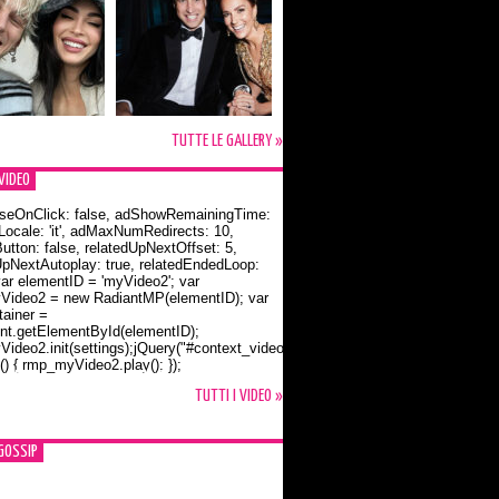
TUTTE LE GALLERY »
VIDEO
seOnClick: false, adShowRemainingTime:
dLocale: 'it', adMaxNumRedirects: 10,
utton: false, relatedUpNextOffset: 5,
UpNextAutoplay: true, relatedEndedLoop:
var elementID = 'myVideo2'; var
ideo2 = new RadiantMP(elementID); var
ainer =
t.getElementById(elementID);
ideo2.init(settings);jQuery("#context_video2").one("mouseover",
() { rmp_myVideo2.play(); });
o Bloom e la t-shirt dedicata a Flynn
TUTTI I VIDEO »
GOSSIP