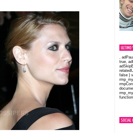
ULTIMO 
, adPau
true, a
adSkipB
related
false } 
rmp_myV
rmpCont
documen
rmp_myV
function
Orland
SOCIAL 