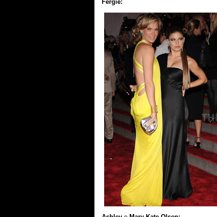
Fergie:
Ashley
e
Mary-Kate Olsen: