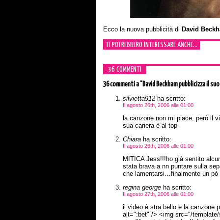
Ecco la nuova pubblicità di
David Beck
TI POTREBBERO INTERESSARE ANCHE...
36 COMMENTI
36 commenti
a “David Beckham pubblicizza il su
silvietta912
ha scritto:
Il agosto 26th, 2006 alle 01:00
la canzone non mi piace, però il vi
sua cariera è al top
Chiara
ha scritto:
Il agosto 26th, 2006 alle 01:00
MITICA Jess!!!ho già sentito alcun
stata brava a nn puntare sulla se
che lamentarsi…finalmente un pò 
regina george
ha scritto:
Il agosto 27th, 2006 alle 01:00
il video è stra bello e la canzon
alt=":bet" /> <img src="/template/