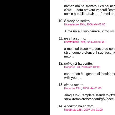
nathan ma hai trovato il cd nei neg
c'era…..sarà arrivato venerdi'?com'
com'è a public affair……fammi sa
Britney
ha scritto:
Il settembre 20th, 2006 alle 01:00
X me nn è il suo genere. <img src=
jess
ha scritto:
Il settembre 29th, 2006 alle 01:00
a me il cd piace ma concordo con B
stile, come preferivo il suo vecch
mito…
britney 2
ha scritto:
Il ottobre 3rd, 2006 alle 01:00
esatto.non è il genere di jessica 
with you….
ele
ha scritto:
Il ottobre 13th, 2006 alle 01:00
<img src="/template/standard/gfx/g
src="/template/standard/gfx/goccia.
Anonimo
ha scritto:
Il febbraio 15th, 2007 alle 01:00