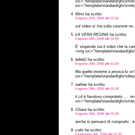
src="/template/standard/gfx/smile_
src="/template/standard/gfx/smile_s
Mimì
ha scritto:
Il agosto 27th, 2006 alle 01:00
sul video sì ma sulla canzone no
LA VERA REGINA
ha scritto:
Il agosto 28th, 2006 alle 01:00
E' stupendo sia il video che la ca
<img src="/template/standard/gfx/02
lelle62
ha scritto:
Il agosto 29th, 2006 alle 01:00
Ma quelle insieme a jessica ki sn?
src="/template/standard/gfx/rolleye
nathan
ha scritto:
Il agosto 29th, 2006 alle 01:00
il cd è favoloso compratelo……nn 
src="/template/standard/gfx/smile_s
Chiara
ha scritto:
Il agosto 29th, 2006 alle 01:00
anche io pensavo di comprarlo…è g
colin
ha scritto:
Il settembre 4th, 2006 alle 01:00