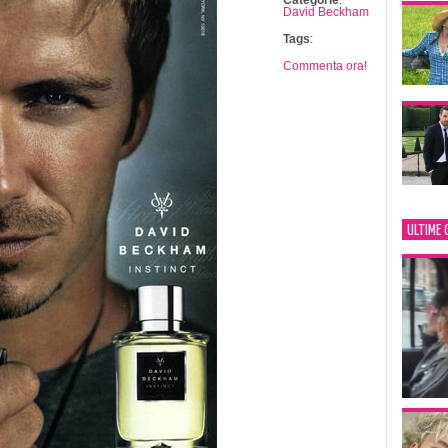
Categorie
:
David Beckham
Tags
:
Commenta ora!
ULTIME 