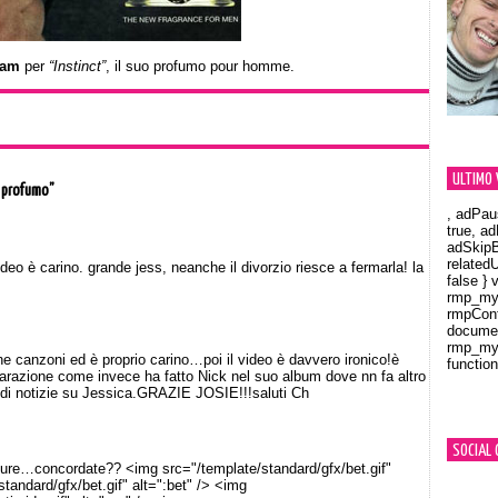
ham
per
“Instinct”
, il suo profumo pour homme.
ULTIMO 
o profumo”
, adPau
true, a
adSkipB
related
deo è carino. grande jess, neanche il divorzio riesce a fermarla! la
false } 
rmp_myV
rmpCont
documen
rmp_myV
e canzoni ed è proprio carino…poi il video è davvero ironico!è
function
Orland
parazione come invece ha fatto Nick nel suo album dove nn fa altro
di notizie su Jessica.GRAZIE JOSIE!!!saluti Ch
SOCIAL 
e pure…concordate?? <img src="/template/standard/gfx/bet.gif"
standard/gfx/bet.gif" alt=":bet" /> <img