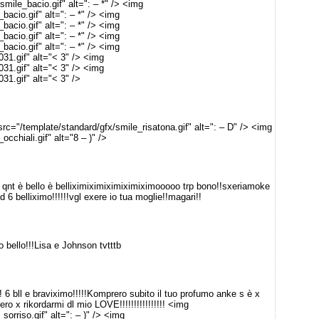
mile_bacio.gif" alt=": – *" /> <img
bacio.gif" alt=": – *" /> <img
bacio.gif" alt=": – *" /> <img
bacio.gif" alt=": – *" /> <img
bacio.gif" alt=": – *" /> <img
31.gif" alt="< 3" /> <img
31.gif" alt="< 3" /> <img
31.gif" alt="< 3" />
src="/template/standard/gfx/smile_risatona.gif" alt=": – D" /> <img
cchiali.gif" alt="8 – )" />
t è bello è belliximiximiximiximiximooooo trp bono!!sxeriamoke
6 belliximo!!!!!!vgl exere io tua moglie!!magari!!
o bello!!!Lisa e Johnson tvtttb
 bll e braviximo!!!!!Komprero subito il tuo profumo anke s è x
o x rikordarmi dl mio LOVE!!!!!!!!!!!!!!!! <img
orriso.gif" alt=": – )" /> <img