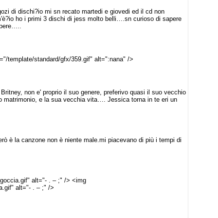
ozi di dischi?io mi sn recato martedi e giovedi ed il cd non
è?io ho i primi 3 dischi di jess molto belli….sn curioso di sapere
pere…..
"/template/standard/gfx/359.gif" alt=":nana" />
ritney, non e' proprio il suo genere, preferivo quasi il suo vecchio
io matrimonio, e la sua vecchia vita…. Jessica torna in te eri un
però è la canzone non è niente male.mi piacevano di più i tempi di
occia.gif" alt="- . – ;" /> <img
gif" alt="- . – ;" />