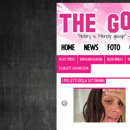
HOME
NEWS
FOTO
MILEY CYRUS
KIM KARDASHIAN
NICKI MINAJ
B
SCARLETT JOHANSSON
I PIÙ LETTI DELLA SETTIMANA