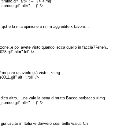
timido.gif" alt=": – " /> <img
orriso.gif" alt=": – )" />
…qst è la mia opinione e nn m aggredite x favore…
nzone..e poi avete visto quando lecca quello in faccia??eheh..
8.gif" alt=":lol" />
 mi pare di averle già viste.. <img
0011.gif" alt=":roll" />
dico altro…..ne vale la pena d brutto Bacco perbacco <img
orriso.gif" alt=": – )" />
ià uscito in Italia?è davvero così bello?saluti Ch