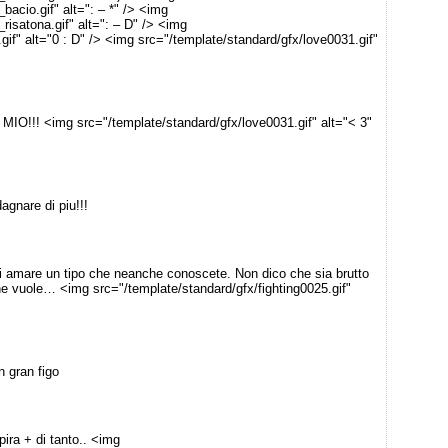
bacio.gif" alt=": – *" /> <img
risatona.gif" alt=": – D" /> <img
gif" alt="0 : D" /> <img src="/template/standard/gfx/love0031.gif"
!! <img src="/template/standard/gfx/love0031.gif" alt="< 3"
gnare di piu!!!
i amare un tipo che neanche conoscete. Non dico che sia brutto
e vuole… <img src="/template/standard/gfx/fighting0025.gif"
 gran figo
ira + di tanto.. <img