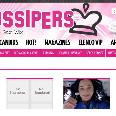
CANDIDS
HOT!
MAGAZINES
ELENCO VIP
AR
RAD PITT
LEONARDO DI CAPRIO
RIHANNA
JENNIFER LAWRENCE
SELENA GOMEZ
JUSTIN