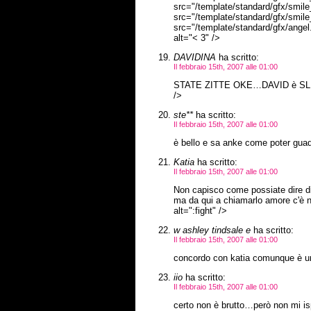
src="/template/standard/gfx/smile_
src="/template/standard/gfx/smile_
src="/template/standard/gfx/angel.
alt="< 3" />
DAVIDINA
ha scritto:
Il febbraio 15th, 2007 alle 01:00
STATE ZITTE OKE…DAVID è SL MIO!
/>
ste**
ha scritto:
Il febbraio 15th, 2007 alle 01:00
è bello e sa anke come poter guada
Katia
ha scritto:
Il febbraio 15th, 2007 alle 01:00
Non capisco come possiate dire d
ma da qui a chiamarlo amore c'è n
alt=":fight" />
w ashley tindsale e
ha scritto:
Il febbraio 15th, 2007 alle 01:00
concordo con katia comunque è un
iio
ha scritto:
Il febbraio 15th, 2007 alle 01:00
certo non è brutto…però non mi isp