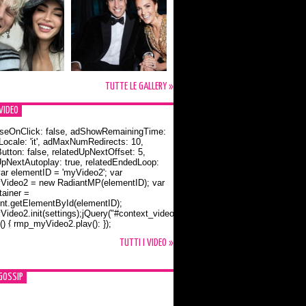
TUTTE LE GALLERY »
VIDEO
seOnClick: false, adShowRemainingTime:
dLocale: 'it', adMaxNumRedirects: 10,
utton: false, relatedUpNextOffset: 5,
UpNextAutoplay: true, relatedEndedLoop:
var elementID = 'myVideo2'; var
ideo2 = new RadiantMP(elementID); var
ainer =
t.getElementById(elementID);
ideo2.init(settings);jQuery("#context_video2").one("mouseover",
() { rmp_myVideo2.play(); });
o Bloom e la t-shirt dedicata a Flynn
TUTTI I VIDEO »
GOSSIP