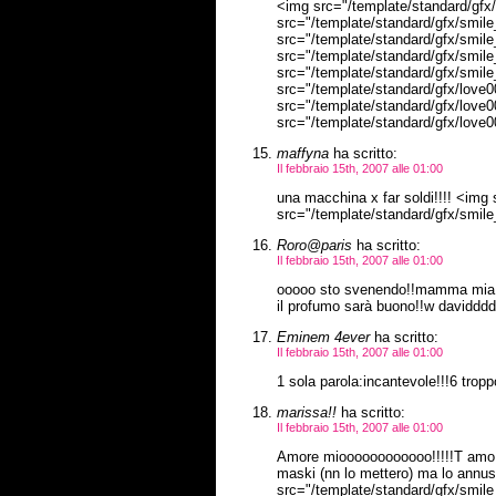
<img src="/template/standard/gfx/s
src="/template/standard/gfx/smile_
src="/template/standard/gfx/smile_
src="/template/standard/gfx/smile_
src="/template/standard/gfx/smile_
src="/template/standard/gfx/love00
src="/template/standard/gfx/love00
src="/template/standard/gfx/love00
maffyna
ha scritto:
Il febbraio 15th, 2007 alle 01:00
una macchina x far soldi!!!! <img 
src="/template/standard/gfx/smile_o
Roro@paris
ha scritto:
Il febbraio 15th, 2007 alle 01:00
ooooo sto svenendo!!mamma mia qn
il profumo sarà buono!!w daviddddd 
Eminem 4ever
ha scritto:
Il febbraio 15th, 2007 alle 01:00
1 sola parola:incantevole!!!6 tropp
marissa!!
ha scritto:
Il febbraio 15th, 2007 alle 01:00
Amore mioooooooooooo!!!!!T amo! 6
maski (nn lo mettero) ma lo annuser
src="/template/standard/gfx/smile_s