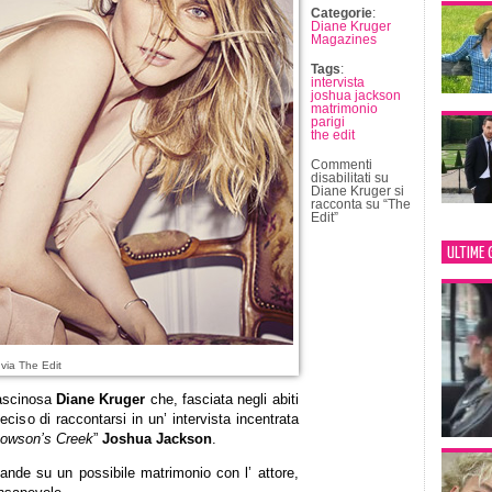
Categorie
:
Diane Kruger
Magazines
Tags
:
intervista
joshua jackson
matrimonio
parigi
the edit
Commenti
disabilitati
su
Diane Kruger si
racconta su “The
Edit”
ULTIME 
 via The Edit
ascinosa
Diane Kruger
che, fasciata negli abiti
eciso di raccontarsi in un’ intervista incentrata
owson’s Creek
”
Joshua Jackson
.
nde su un possibile matrimonio con l’ attore,