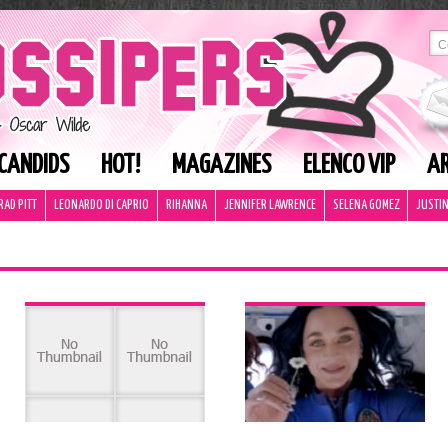
CANDIDS
HOT!
MAGAZINES
ELENCO VIP
AR
RAD PITT
LEONARDO DI CAPRIO
RIHANNA
JENNIFER LAWRENCE
SELENA GOMEZ
JUSTIN