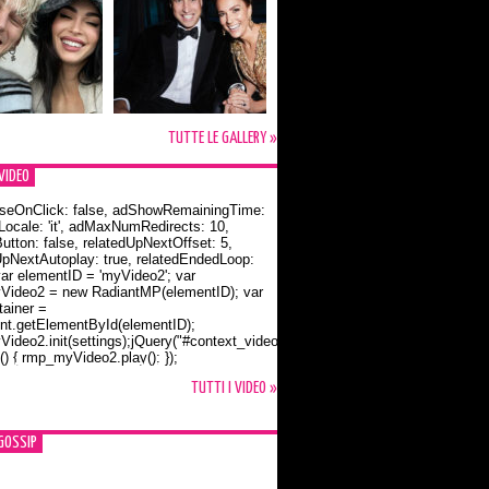
TUTTE LE GALLERY »
VIDEO
seOnClick: false, adShowRemainingTime:
dLocale: 'it', adMaxNumRedirects: 10,
utton: false, relatedUpNextOffset: 5,
UpNextAutoplay: true, relatedEndedLoop:
var elementID = 'myVideo2'; var
ideo2 = new RadiantMP(elementID); var
ainer =
t.getElementById(elementID);
ideo2.init(settings);jQuery("#context_video2").one("mouseover",
() { rmp_myVideo2.play(); });
o Bloom e la t-shirt dedicata a Flynn
TUTTI I VIDEO »
GOSSIP