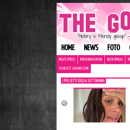
HOME
NEWS
FOTO
MILEY CYRUS
KIM KARDASHIAN
NICKI MINAJ
B
SCARLETT JOHANSSON
I PIÙ LETTI DELLA SETTIMANA