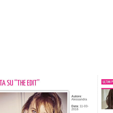
TA SU “THE EDIT”
ULTIMI 
Autore
:
Alessandra
Data
: 11-03-
2016