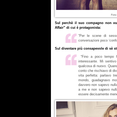
Foto
Sul perchè il suo compagno non vuol
Affair” di cui è protagonista:
“Per le scene di sess
conversazioni poco ‘confor
Sul diventare più consapevole di sè st
“Fino a poco tempo fa
interessante. Mi sentiv
qualcosa di nuovo. Quand
conto che rischiavo di di
vita perfetta: parlavo tr
mondo, guadagnavo molt
davvero non sapevo nulla
a me e non sapevo null
essere decisamente meno