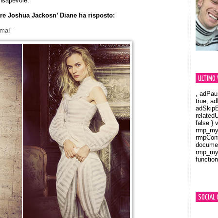
onsapevole.
e Joshua Jackosn’ Diane ha risposto:
ma!”
ULTIMO 
, adPau
true, a
adSkipB
related
false } 
rmp_myV
rmpCont
documen
rmp_myV
function
Orland
SOCIAL 