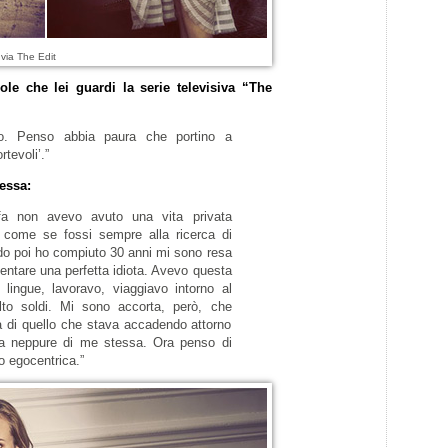
 via The Edit
e che lei guardi la serie televisiva “The
o. Penso abbia paura che portino a
tevoli’.”
essa:
 non avevo avuto una vita privata
o come se fossi sempre alla ricerca di
o poi ho compiuto 30 anni mi sono resa
ventare una perfetta idiota. Avevo questa
e lingue, lavoravo, viaggiavo intorno al
o soldi. Mi sono accorta, però, che
 di quello che stava accadendo attorno
a neppure di me stessa. Ora penso di
 egocentrica.”