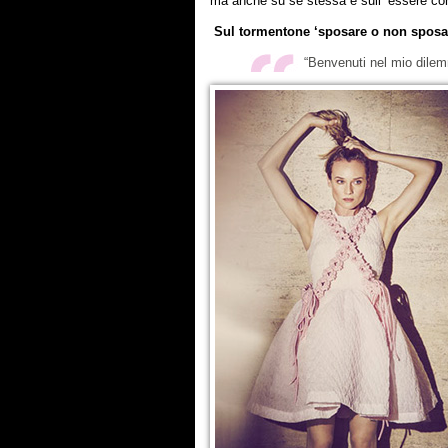
ma anche su sè stessa e sull’ essere c
Sul tormentone ‘sposare o non sposar
“Benvenuti nel mio dilem