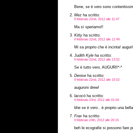
Bene, se è vero sono contentissim
Mez
ha scritto:
Il febbraio 22nd, 2012 alle 11:47
Ma sì speriamo!!
Kitty
ha scritto:
Il febbraio 22nd, 2012 alle 12:49
Mi sa proprio che è incinta! auguri
Judith Kyle
ha scritto:
Il febbraio 22nd, 2012 alle 13:52
Se è tutto vero, AUGURI!*-*
Denise
ha scritto:
Il febbraio 22nd, 2012 alle 15:02
auguroni drew!
lacocò
ha scritto:
Il febbraio 23rd, 2012 alle 01:04
bhe se è vero…è proprio una bella 
Frax
ha scritto:
Il febbraio 24th, 2012 alle 20:15
beh le ecografie si possono fare 