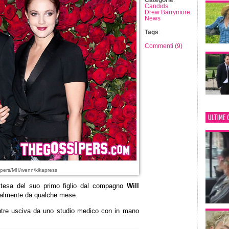
Categorie
:
Candids
Drew Barrymore
News
Tags
:
Commenti (9)
ULTIME 
pers/MH/wenn/kikapress
ttesa del suo primo figlio dal compagno
Will
icialmente da qualche mese.
entre usciva da uno studio medico con in mano