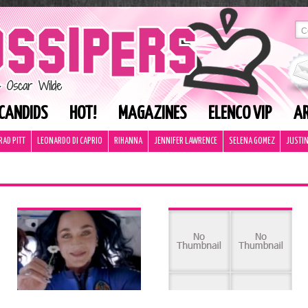
CANDIDS
HOT!
MAGAZINES
ELENCO VIP
AR
RAD PITT
LEONARDO DI CAPRIO
RIHANNA
JENNIFER LAWRENCE
SELENA GOMEZ
JUSTIN