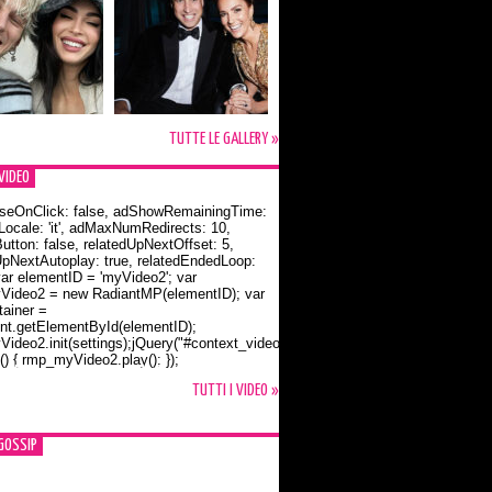
TUTTE LE GALLERY »
VIDEO
seOnClick: false, adShowRemainingTime:
dLocale: 'it', adMaxNumRedirects: 10,
utton: false, relatedUpNextOffset: 5,
UpNextAutoplay: true, relatedEndedLoop:
var elementID = 'myVideo2'; var
ideo2 = new RadiantMP(elementID); var
ainer =
t.getElementById(elementID);
ideo2.init(settings);jQuery("#context_video2").one("mouseover",
() { rmp_myVideo2.play(); });
o Bloom e la t-shirt dedicata a Flynn
TUTTI I VIDEO »
GOSSIP