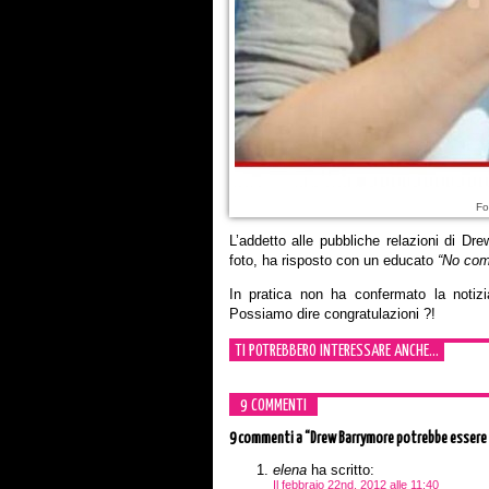
Fo
L’addetto alle pubbliche relazioni di Dr
foto, ha risposto con un educato
“No co
In pratica non ha confermato la noti
Possiamo dire congratulazioni ?!
TI POTREBBERO INTERESSARE ANCHE...
9 COMMENTI
9 commenti
a “Drew Barrymore potrebbe essere 
elena
ha scritto:
Il febbraio 22nd, 2012 alle 11:40