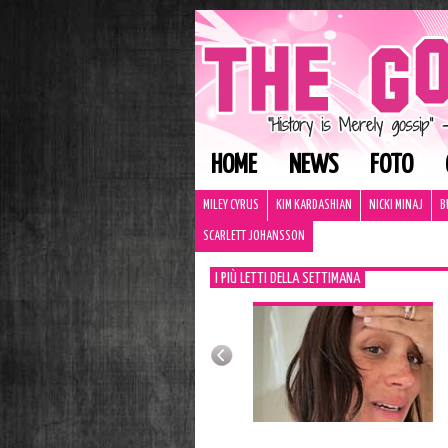
HOME
NEWS
FOTO
MILEY CYRUS
KIM KARDASHIAN
NICKI MINAJ
B
SCARLETT JOHANSSON
I PIÙ LETTI DELLA SETTIMANA