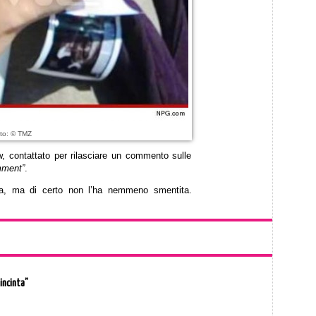
to: © TMZ
ew, contattato per rilasciare un commento sulle
mment”
.
zia, ma di certo non l’ha nemmeno smentita.
incinta”