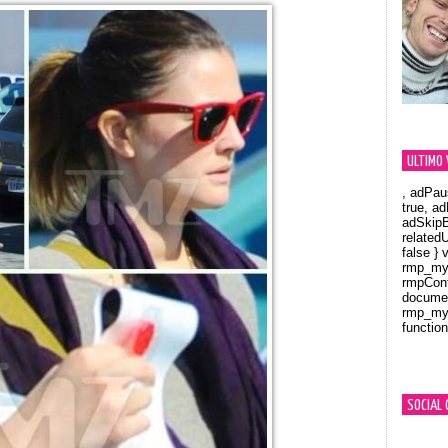
ULTIMO 
, adPau
true, a
adSkipB
related
false } 
rmp_myV
rmpCont
documen
rmp_myV
function
Orland
SOCIAL 