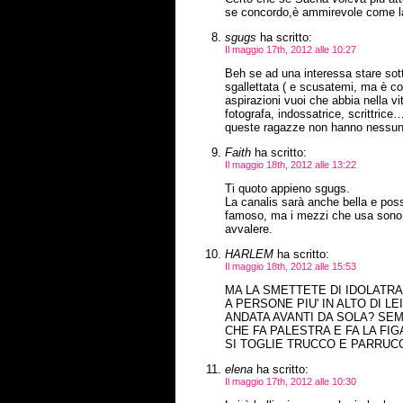
se concordo,è ammirevole come la C
sgugs
ha scritto:
Il maggio 17th, 2012 alle 10:27
Beh se ad una interessa stare sotto
sgallettata ( e scusatemi, ma è co
aspirazioni vuoi che abbia nella vi
fotografa, indossatrice, scrittrice
queste ragazze non hanno nessuno
Faith
ha scritto:
Il maggio 18th, 2012 alle 13:22
Ti quoto appieno sgugs.
La canalis sarà anche bella e pos
famoso, ma i mezzi che usa sono i
avvalere.
HARLEM
ha scritto:
Il maggio 18th, 2012 alle 15:53
MA LA SMETTETE DI IDOLATRA
A PERSONE PIU' IN ALTO DI L
ANDATA AVANTI DA SOLA? SEM
CHE FA PALESTRA E FA LA FIG
SI TOGLIE TRUCCO E PARRUCC
elena
ha scritto:
Il maggio 17th, 2012 alle 10:30