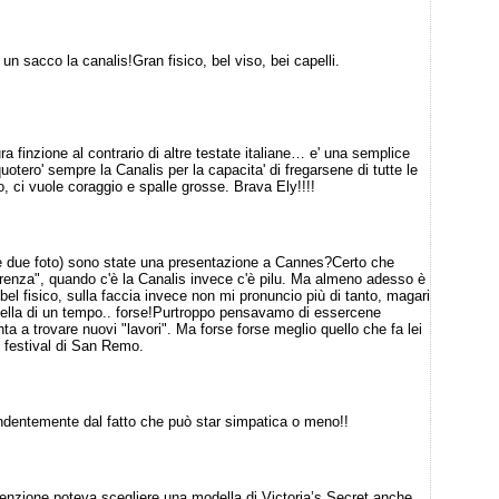
un sacco la canalis!Gran fisico, bel viso, bei capelli.
 finzione al contrario di altre testate italiane… e' una semplice
uotero' sempre la Canalis per la capacita' di fregarsene di tutte le
, ci vuole coraggio e spalle grosse. Brava Ely!!!!
me due foto) sono state una presentazione a Cannes?Certo che
renza", quando c'è la Canalis invece c'è pilu. Ma almeno adesso è
el fisico, sulla faccia invece non mi pronuncio più di tanto, magari
quella di un tempo.. forse!Purtroppo pensavamo di essercene
ta a trovare nuovi "lavori". Ma forse forse meglio quello che fa lei
l festival di San Remo.
endentemente dal fatto che può star simpatica o meno!!
enzione poteva scegliere una modella di Victoria’s Secret anche