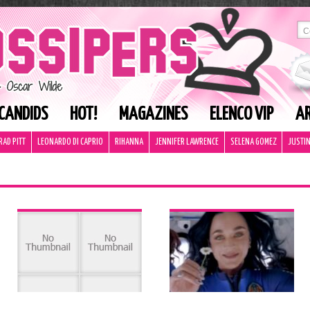
CANDIDS
HOT!
MAGAZINES
ELENCO VIP
AR
RAD PITT
LEONARDO DI CAPRIO
RIHANNA
JENNIFER LAWRENCE
SELENA GOMEZ
JUSTIN