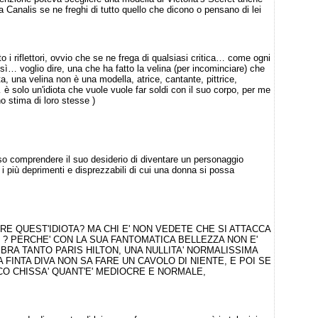
analis se ne freghi di tutto quello che dicono o pensano di lei
 i riflettori, ovvio che se ne frega di qualsiasi critica… come ogni
sì… voglio dire, una che ha fatto la velina (per incominciare) che
ta, una velina non è una modella, atrice, cantante, pittrice,
… è solo un'idiota che vuole vuole far soldi con il suo corpo, per me
 stima di loro stesse )
so comprendere il suo desiderio di diventare un personaggio
 più deprimenti e disprezzabili di cui una donna si possa
RE QUEST'IDIOTA? MA CHI E' NON VEDETE CHE SI ATTACCA
EI ? PERCHE' CON LA SUA FANTOMATICA BELLEZZA NON E'
BRA TANTO PARIS HILTON, UNA NULLITA' NORMALISSIMA
A FINTA DIVA NON SA FARE UN CAVOLO DI NIENTE, E POI SE
O CHISSA' QUANT'E' MEDIOCRE E NORMALE,