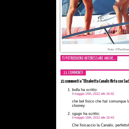
Foto: ©TheGoss
TI POTREBBERO INTERESSARE ANCHE...
21 COMMENTI
21 commenti
a “Elisabetta Canalis flirta con S
bolla
ha scritto:
Il maggio 16th, 2012 alle 16:42
che bel fisico che ha! comunque la 
clooney
sgugs
ha scritto:
Il maggio 16th, 2012 alle 16:43
Che fisicaccio la Canalis, perfetto