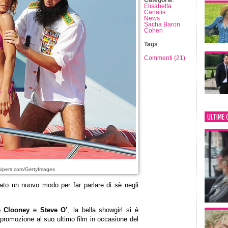
Categorie
:
Elisabetta
Canalis
News
Sacha Baron
Cohen
Tags
:
Commenti (21)
ULTIME 
ipers.com/GettyImages
ato un nuovo modo per far parlare di sè negli
 Clooney
e
Steve O’
, la bella showgirl si è
 promozione al suo ultimo film in occasione del