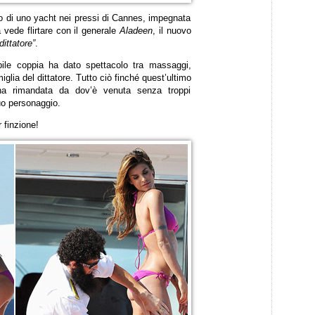
o di uno yacht nei pressi di Cannes, impegnata
vede flirtare con il generale
Aladeen
, il nuovo
 dittatore”
.
abile coppia ha dato spettacolo tra massaggi,
miglia del dittatore. Tutto ciò finché quest’ultimo
ha rimandata da dov’è venuta senza troppi
uo personaggio.
 finzione!