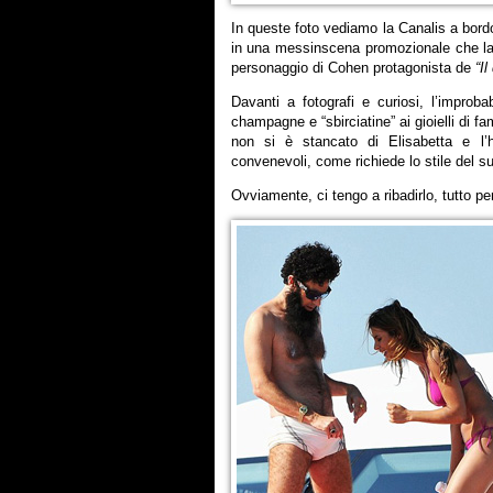
In queste foto vediamo la Canalis a bord
in una messinscena promozionale che la 
personaggio di Cohen protagonista de
“Il
Davanti a fotografi e curiosi, l’improb
champagne e “sbirciatine” ai gioielli di fa
non si è stancato di Elisabetta e l’
convenevoli, come richiede lo stile del s
Ovviamente, ci tengo a ribadirlo, tutto per