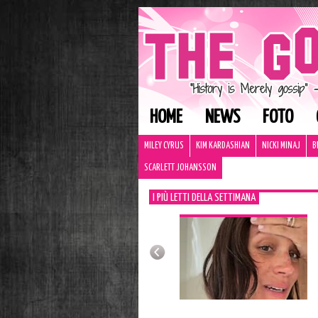
HOME
NEWS
FOTO
MILEY CYRUS
KIM KARDASHIAN
NICKI MINAJ
B
SCARLETT JOHANSSON
I PIÙ LETTI DELLA SETTIMANA