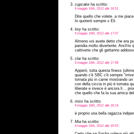
cupcake
ha scritto:
Il maggio 16th, 2012 alle 16:51
Dite quello che volete..a me piace 
Io quoterò sempre x Eli.
lory
ha scritto:
Il maggio 16th, 2012 alle 17:07
Almeno voi avete detto che era pura
parodia molto divertente. Anch'io q
cattiverie che gli gettanno addosso
clar
ha scritto:
Il maggio 16th, 2012 alle 17:08
Apperò, tutta questa finess (ulti
quando c'è SBC c'è sempre "irrive
tornata più in carne mostrando un b
con della ciccia in più è tornata 
liberate e invece è ancora lì… pron
che quello che fa la sua amica de
miss
ha scritto:
Il maggio 16th, 2012 alle 18:14
è proprio una bella ragazza indip
Mia
ha scritto:
Il maggio 16th, 2012 alle 20:53
Certo che se Sacha voleva più att