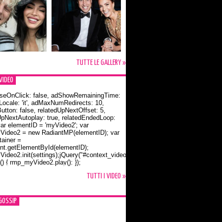
TUTTE LE GALLERY »
VIDEO
seOnClick: false, adShowRemainingTime:
dLocale: 'it', adMaxNumRedirects: 10,
utton: false, relatedUpNextOffset: 5,
UpNextAutoplay: true, relatedEndedLoop:
var elementID = 'myVideo2'; var
ideo2 = new RadiantMP(elementID); var
ainer =
t.getElementById(elementID);
ideo2.init(settings);jQuery("#context_video2").one("mouseover",
() { rmp_myVideo2.play(); });
o Bloom e la t-shirt dedicata a Flynn
TUTTI I VIDEO »
GOSSIP