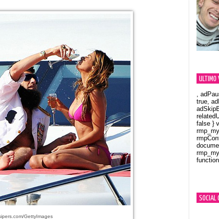
ULTIMO 
, adPau
true, a
adSkipB
related
false } 
rmp_myV
rmpCont
documen
rmp_myV
function
Orland
SOCIAL 
ipers.com/GettyImages