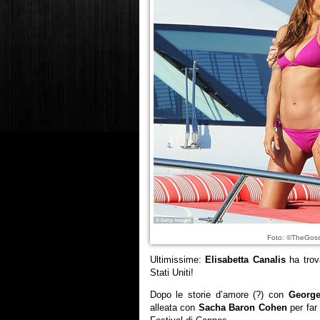
Foto: ©TheGoss
Ultimissime:
Elisabetta Canalis
ha trov
Stati Uniti!
Dopo le storie d’amore (?) con
George
alleata con
Sacha Baron Cohen
per far