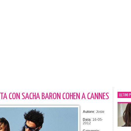
IRTA CON SACHA BARON COHEN A CANNES
ULTIMI 
Autore
: Josie
Data
: 16-05-
2012