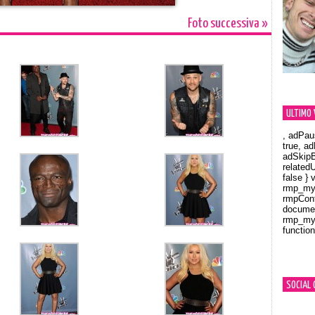
Foto successiva »
ULTIMO 
, adPau
true, a
adSkipB
related
false } 
rmp_myV
rmpCont
documen
rmp_myV
function
Orland
SOCIAL 