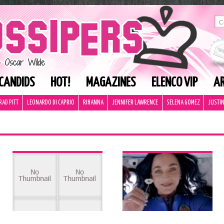
CANDIDS
HOT!
MAGAZINES
ELENCO VIP
AR
RAD PITT
LEONARDO DI CAPRIO
RIHANNA
JENNIFER LAWRENCE
SELENA GOMEZ
JUSTIN