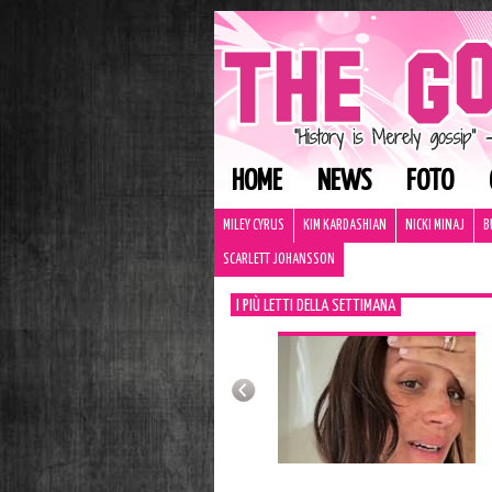
HOME
NEWS
FOTO
MILEY CYRUS
KIM KARDASHIAN
NICKI MINAJ
B
SCARLETT JOHANSSON
I PIÙ LETTI DELLA SETTIMANA