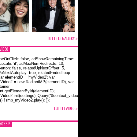
TUTTE LE GALLERY »
VIDEO
seOnClick: false, adShowRemainingTime:
dLocale: 'it', adMaxNumRedirects: 10,
utton: false, relatedUpNextOffset: 5,
UpNextAutoplay: true, relatedEndedLoop:
var elementID = 'myVideo2'; var
ideo2 = new RadiantMP(elementID); var
ainer =
t.getElementById(elementID);
ideo2.init(settings);jQuery("#context_video2").one("mouseover",
() { rmp_myVideo2.play(); });
o Bloom e la t-shirt dedicata a Flynn
TUTTI I VIDEO »
GOSSIP