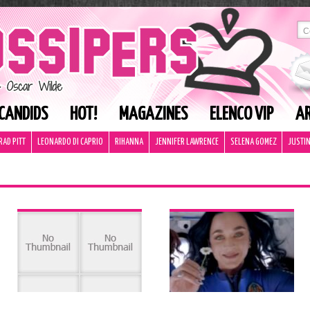
CANDIDS
HOT!
MAGAZINES
ELENCO VIP
AR
RAD PITT
LEONARDO DI CAPRIO
RIHANNA
JENNIFER LAWRENCE
SELENA GOMEZ
JUSTIN