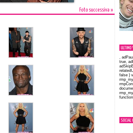
Foto successiva »
ULTIMO 
, adPau
true, a
adSkipB
related
false } 
rmp_myV
rmpCont
documen
rmp_myV
function
Orland
SOCIAL 