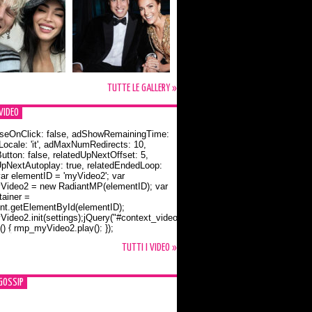
TUTTE LE GALLERY »
VIDEO
seOnClick: false, adShowRemainingTime:
dLocale: 'it', adMaxNumRedirects: 10,
utton: false, relatedUpNextOffset: 5,
UpNextAutoplay: true, relatedEndedLoop:
var elementID = 'myVideo2'; var
ideo2 = new RadiantMP(elementID); var
ainer =
t.getElementById(elementID);
ideo2.init(settings);jQuery("#context_video2").one("mouseover",
() { rmp_myVideo2.play(); });
o Bloom e la t-shirt dedicata a Flynn
TUTTI I VIDEO »
GOSSIP