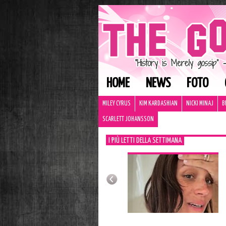
HOME
NEWS
FOTO
MILEY CYRUS
KIM KARDASHIAN
NICKI MINAJ
B
SCARLETT JOHANSSON
I PIÙ LETTI DELLA SETTIMANA