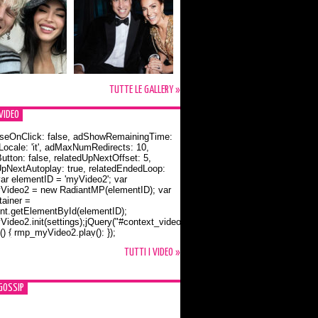
TUTTE LE GALLERY »
VIDEO
seOnClick: false, adShowRemainingTime:
dLocale: 'it', adMaxNumRedirects: 10,
utton: false, relatedUpNextOffset: 5,
UpNextAutoplay: true, relatedEndedLoop:
var elementID = 'myVideo2'; var
ideo2 = new RadiantMP(elementID); var
ainer =
t.getElementById(elementID);
ideo2.init(settings);jQuery("#context_video2").one("mouseover",
() { rmp_myVideo2.play(); });
o Bloom e la t-shirt dedicata a Flynn
TUTTI I VIDEO »
GOSSIP