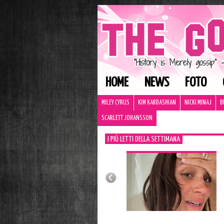
HOME
NEWS
FOTO
MILEY CYRUS
KIM KARDASHIAN
NICKI MINAJ
B
SCARLETT JOHANSSON
I PIÙ LETTI DELLA SETTIMANA