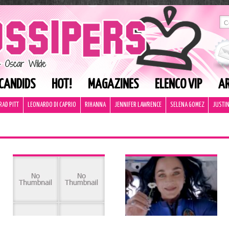
CANDIDS
HOT!
MAGAZINES
ELENCO VIP
AR
RAD PITT
LEONARDO DI CAPRIO
RIHANNA
JENNIFER LAWRENCE
SELENA GOMEZ
JUSTIN