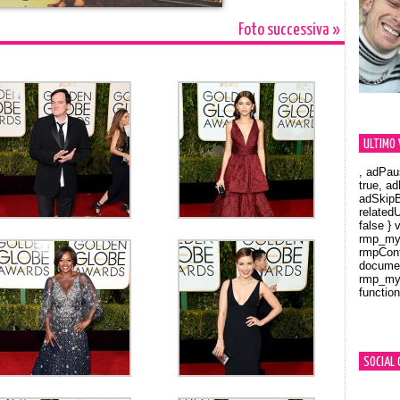
Foto successiva »
ULTIMO 
, adPau
true, a
adSkipB
related
false } 
rmp_myV
rmpCont
documen
rmp_myV
function
Orland
SOCIAL 