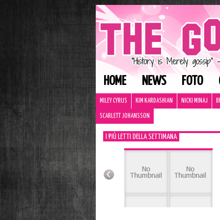
HOME
NEWS
FOTO
MILEY CYRUS
KIM KARDASHIAN
NICKI MINAJ
B
SCARLETT JOHANSSON
I PIÙ LETTI DELLA SETTIMANA