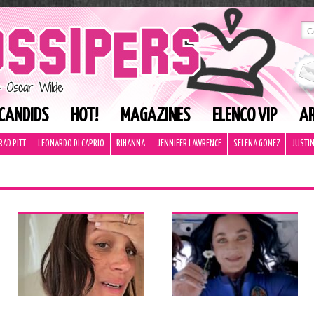
CANDIDS
HOT!
MAGAZINES
ELENCO VIP
AR
RAD PITT
LEONARDO DI CAPRIO
RIHANNA
JENNIFER LAWRENCE
SELENA GOMEZ
JUSTIN