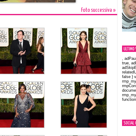
Foto successiva »
ULTIMO 
, adPau
true, a
adSkipB
related
false } 
rmp_myV
rmpCont
documen
rmp_myV
function
Orland
SOCIAL 