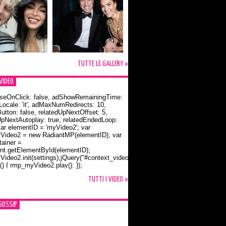
TUTTE LE GALLERY »
VIDEO
seOnClick: false, adShowRemainingTime:
dLocale: 'it', adMaxNumRedirects: 10,
utton: false, relatedUpNextOffset: 5,
UpNextAutoplay: true, relatedEndedLoop:
var elementID = 'myVideo2'; var
ideo2 = new RadiantMP(elementID); var
ainer =
t.getElementById(elementID);
ideo2.init(settings);jQuery("#context_video2").one("mouseover",
() { rmp_myVideo2.play(); });
o Bloom e la t-shirt dedicata a Flynn
TUTTI I VIDEO »
GOSSIP