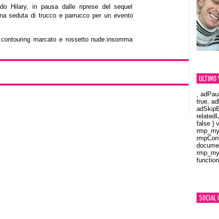
 Hilary, in pausa dalle riprese del sequel
una seduta di trucco e parrucco per un evento
e, contouring marcato e rossetto nude:insomma
ULTIMO 
, adPau
true, a
adSkipB
related
false } 
rmp_myV
rmpCont
documen
rmp_myV
function
Orland
SOCIAL 