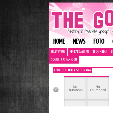
HOME
NEWS
FOTO
MILEY CYRUS
KIM KARDASHIAN
NICKI MINAJ
B
SCARLETT JOHANSSON
I PIÙ LETTI DELLA SETTIMANA