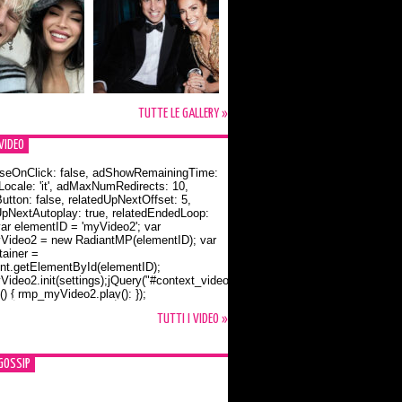
TUTTE LE GALLERY »
VIDEO
seOnClick: false, adShowRemainingTime:
dLocale: 'it', adMaxNumRedirects: 10,
utton: false, relatedUpNextOffset: 5,
UpNextAutoplay: true, relatedEndedLoop:
var elementID = 'myVideo2'; var
ideo2 = new RadiantMP(elementID); var
ainer =
t.getElementById(elementID);
ideo2.init(settings);jQuery("#context_video2").one("mouseover",
() { rmp_myVideo2.play(); });
o Bloom e la t-shirt dedicata a Flynn
TUTTI I VIDEO »
GOSSIP