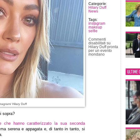
Categorie
:
Hilary Duff
News
Tags
:
instagram
makeup
selfie
Commenti
disabilitati
su
Hilary Duff pronta
per un evento
mondano
ULTIME 
tagram/ Hilary Duff
ui sopra?
e che hanno caratterizzato la sua seconda
ma serena e appagata e, di tanto in tanto, si
a.