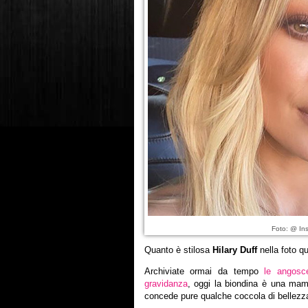
Foto: @ Ins
Quanto è stilosa
Hilary Duff
nella foto q
Archiviate ormai da tempo
le angosc
gravidanza
, oggi la biondina è una mam
concede pure qualche coccola di bellezz