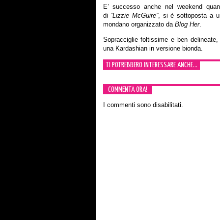
E’ successo anche nel weekend quando
di
“Lizzie McGuire”
, si è sottoposta a 
mondano organizzato da
Blog Her
.
Sopracciglie foltissime e ben delineat
una Kardashian in versione bionda.
TI POTREBBERO INTERESSARE ANCHE...
COMMENTA ORA!
I commenti sono disabilitati.