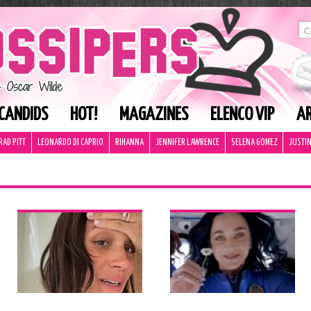
CANDIDS
HOT!
MAGAZINES
ELENCO VIP
AR
RAD PITT
LEONARDO DI CAPRIO
RIHANNA
JENNIFER LAWRENCE
SELENA GOMEZ
JUSTIN