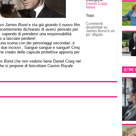
Categorie
:
Daniel Craig
News
Tags
:
Commenti
ovo
James Bond
e sta già girando il nuovo film
disabilitati
su
 recentemente dichiarato di averci pensato per
James Bond è un
, sapendo di prendersi una responsabilità
po’ sfigato
o a lasciare perdere!
 una scena con dei personaggi secondari, è
i i due incisivi.. Sangue sangue e sangue! Cmq
nche creato delle capsule protettive apposta per
s Bond
che non vedono bene Daniel Craig nel
che si propone di boicottare
Casino Royale
ULTIME 