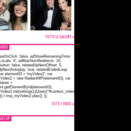
TUTTE LE GALLERY »
VIDEO
seOnClick: false, adShowRemainingTime:
dLocale: 'it', adMaxNumRedirects: 10,
utton: false, relatedUpNextOffset: 5,
UpNextAutoplay: true, relatedEndedLoop:
var elementID = 'myVideo2'; var
ideo2 = new RadiantMP(elementID); var
ainer =
t.getElementById(elementID);
ideo2.init(settings);jQuery("#context_video2").one("mouseover",
() { rmp_myVideo2.play(); });
o Bloom e la t-shirt dedicata a Flynn
TUTTI I VIDEO »
GOSSIP