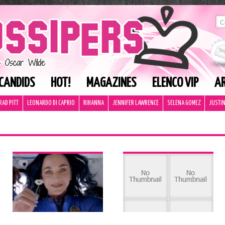
CANDIDS
HOT!
MAGAZINES
ELENCO VIP
AR
RAD PITT
LEONARDO DI CAPRIO
RIHANNA
JENNIFER LAWRENCE
SELENA GOMEZ
JUSTIN