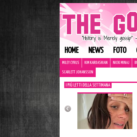
HOME
NEWS
FOTO
MILEY CYRUS
KIM KARDASHIAN
NICKI MINAJ
B
SCARLETT JOHANSSON
I PIÙ LETTI DELLA SETTIMANA