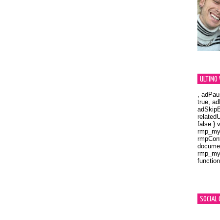
ULTIMO 
, adPau
true, a
adSkipB
related
false } 
rmp_myV
rmpCont
documen
rmp_myV
function
Orland
SOCIAL 