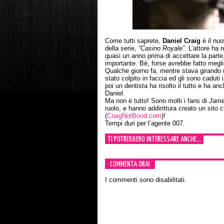
Come tutti saprete,
Daniel Craig
è il nu
della serie,
“Casino Royale”
. L’attore ha
quasi un anno prima di accettare la parte
importante. Bè, forse avrebbe fatto megli
Qualche giorno fa, mentre stava girando
stato colpito in faccia ed gli sono cadut
poi un dentista ha risolto il tutto e ha a
Daniel.
Ma non è tutto! Sono molti i fans di
Jame
ruolo, e hanno addirittura creato un sito 
(
CraigNotBond.com
)!
Tempi duri per l’agente 007.
TI POTREBBERO INTERESSARE ANCHE...
COMMENTA ORA!
I commenti sono disabilitati.