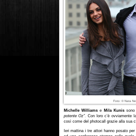
Foto: © Nata N
Michelle Williams
e
Mila Kunis
sono 
potente Oz”
. Con loro c’è ovviamente l
così come del photocall grazie alla sua 
Ieri mattina i tre attori hanno posato per 