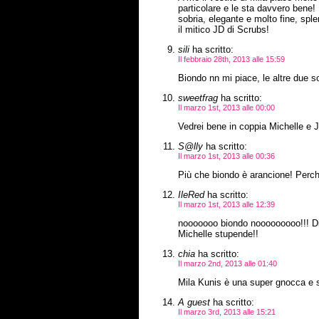
particolare e le sta davvero bene
sobria, elegante e molto fine, sple
il mitico JD di Scrubs!
sili
ha scritto:
Il febbraio 28th, 2013 alle 15:59
Biondo nn mi piace, le altre due s
sweetfrag
ha scritto:
Il marzo 1st, 2013 alle 00:00
Vedrei bene in coppia Michelle e 
S@lly
ha scritto:
Il marzo 1st, 2013 alle 00:36
Più che biondo è arancione! Per
IleRed
ha scritto:
Il marzo 1st, 2013 alle 12:39
nooooooo biondo nooooooooo!!! Di 
Michelle stupende!!
chia
ha scritto:
Il marzo 2nd, 2013 alle 01:40
Mila Kunis è una super gnocca e so
A guest
ha scritto:
Il marzo 3rd, 2013 alle 15:21