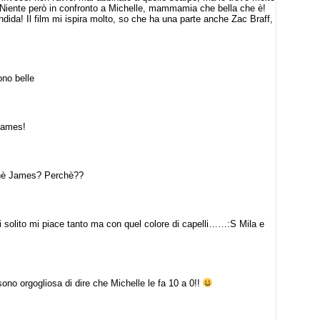
! Niente però in confronto a Michelle, mammamia che bella che è!
ndida! Il film mi ispira molto, so che ha una parte anche Zac Braff,
ono belle
James!
chè James? Perchè??
solito mi piace tanto ma con quel colore di capelli……:S Mila e
no orgogliosa di dire che Michelle le fa 10 a 0!!