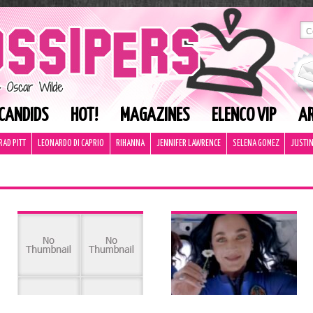
CANDIDS
HOT!
MAGAZINES
ELENCO VIP
AR
RAD PITT
LEONARDO DI CAPRIO
RIHANNA
JENNIFER LAWRENCE
SELENA GOMEZ
JUSTIN