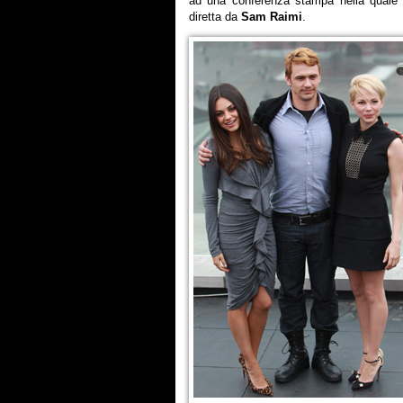
ad una conferenza stampa nella quale le
diretta da
Sam Raimi
.