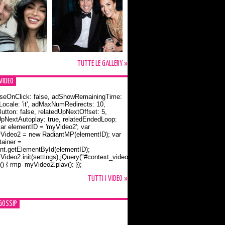
TUTTE LE GALLERY »
VIDEO
seOnClick: false, adShowRemainingTime:
dLocale: 'it', adMaxNumRedirects: 10,
utton: false, relatedUpNextOffset: 5,
UpNextAutoplay: true, relatedEndedLoop:
var elementID = 'myVideo2'; var
ideo2 = new RadiantMP(elementID); var
ainer =
t.getElementById(elementID);
ideo2.init(settings);jQuery("#context_video2").one("mouseover",
() { rmp_myVideo2.play(); });
o Bloom e la t-shirt dedicata a Flynn
TUTTI I VIDEO »
GOSSIP