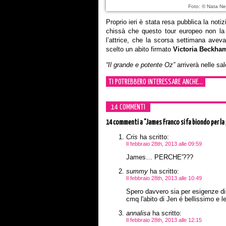
Foto: © Nata N
Proprio ieri è stata resa pubblica la notiz
chissà che questo tour europeo non la 
l’attrice, che la scorsa settimana ave
scelto un abito firmato
Victoria Beckha
“Il grande e potente Oz”
arriverà nelle sal
TI POTREBBERO INTERESSARE ANCHE...
14 COMMENTI
14 commenti
a “James Franco si fa biondo per la
Cris
ha scritto:
Il febbraio 28th, 2013 alle 09:59
James… PERCHE'???
summy
ha scritto:
Il febbraio 28th, 2013 alle 10:49
Spero davvero sia per esigenze di
cmq l'abito di Jen é bellissimo e le
annalisa
ha scritto:
Il febbraio 28th, 2013 alle 12:15