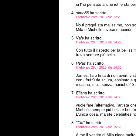
si l'ho pensato anche io! le sta p
sima88
ha scritto:
Il febbraio 28th, 2013 alle 12:29
No ti prego! sta malissimo, non solo
Mila e Michelle invece stupende
Vale
ha scritto:
Il febbraio 28th, 2013 alle 14:27
Con tutto il rispetto per la bellis
trovo sempre più bella…
Helas
ha scritto:
Il febbraio 28th, 2013 alle 14:35
James, farò finta di non averti vis
con i frufrù da sciura, abbinato a 
è carino, ma…senza maniche? Sul 
Eliana
ha scritto:
Il febbraio 28th, 2013 alle 14:38
vuole fare l'alternativo, l'artis
Michelle sempre più bella e bon to
L'unica cosa, ma ste celebritie
*Cla*
ha scritto:
Il febbraio 28th, 2013 alle 15:33
A me il vestito di Mila piace molto