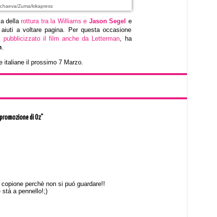
echaeva/Zuma/kikapress
ia della
rottura tra la Williams e
Jason Segel
e
aiuti a voltare pagina. Per questa occasione
va
pubblicizzato il film anche da Letterman
, ha
m
.
e italiane il prossimo 7 Marzo.
 promozione di Oz”
 copione perchè non si puó guardare!!
 stá a pennello!;)