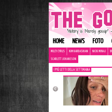
HOME
NEWS
FOTO
MILEY CYRUS
KIM KARDASHIAN
NICKI MINAJ
B
SCARLETT JOHANSSON
I PIÙ LETTI DELLA SETTIMANA