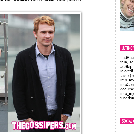
 tre celebrities hanno parlato della pellicola
ULTIMO 
, adPau
true, a
adSkipB
related
false } 
rmp_myV
rmpCont
documen
rmp_myV
function
Orland
SOCIAL 