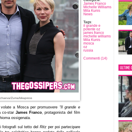
Categorie
:
James Franco
Michelle Williams
Mila Kunis
News
Tags
:
il grande e
potente oz
james franco
michelle williams
Mila Kunis
mosca
oz
russia
Commenti (14)
ULTIME 
echaeva/Zuma/kikapress
volate a Mosca per promuovere
“Il grande e
a co-star
James Franco
, protagonista del film
chioma ossigenata.
i fotografi sul tetto del
Ritz
per poi partecipare