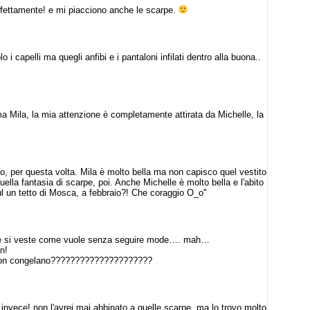
erfettamente! e mi piacciono anche le scarpe.
 i capelli ma quegli anfibi e i pantaloni infilati dentro alla buona..
sima Mila, la mia attenzione è completamente attirata da Michelle, la
to, per questa volta. Mila è molto bella ma non capisco quel vestito
quella fantasia di scarpe, poi. Anche Michelle è molto bella e l'abito
un tetto di Mosca, a febbraio?! Che coraggio O_o''
ta che si veste come vuole senza seguire mode…. mah…
n!
s non congelano?????????????????????
 invece! non l'avrei mai abbinato a quelle scarpe, ma lo trovo molto