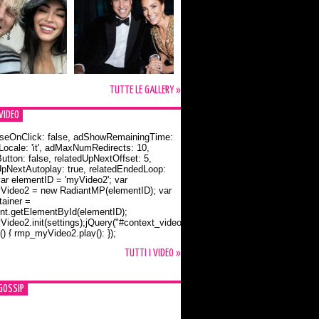
TUTTE LE GALLERY »
VIDEO
seOnClick: false, adShowRemainingTime:
dLocale: 'it', adMaxNumRedirects: 10,
utton: false, relatedUpNextOffset: 5,
UpNextAutoplay: true, relatedEndedLoop:
var elementID = 'myVideo2'; var
ideo2 = new RadiantMP(elementID); var
ainer =
t.getElementById(elementID);
ideo2.init(settings);jQuery("#context_video2").one("mouseover",
() { rmp_myVideo2.play(); });
o Bloom e la t-shirt dedicata a Flynn
TUTTI I VIDEO »
GOSSIP