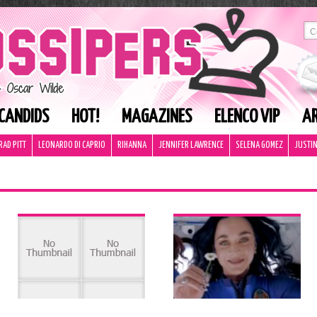
CANDIDS
HOT!
MAGAZINES
ELENCO VIP
AR
RAD PITT
LEONARDO DI CAPRIO
RIHANNA
JENNIFER LAWRENCE
SELENA GOMEZ
JUSTIN