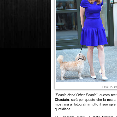
Foto: TAT1©
“
People Need Other People
“, questo rec
Chastain
, sarà per questo che la rossa, 
mostrarsi ai fotografi in tutto il suo sp
quotidiana.