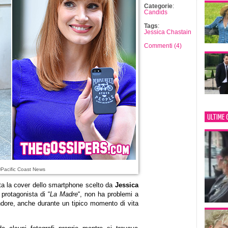
Categorie
:
Candids
Tags
:
Jessica Chastain
Commenti (4)
ULTIME 
Pacific Coast News
ita la cover dello smartphone scelto da
Jessica
protagonista di “
La Madre
“, non ha problemi a
lendore, anche durante un tipico momento di vita