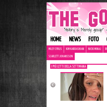
HOME
NEWS
FOTO
MILEY CYRUS
KIM KARDASHIAN
NICKI MINAJ
B
SCARLETT JOHANSSON
I PIÙ LETTI DELLA SETTIMANA