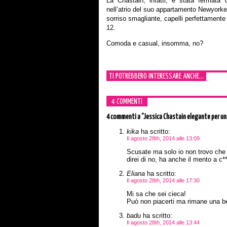
La Chastain, infatti, è stata fermata 
nell’atrio del suo appartamento Newyorkes
sorriso smagliante, capelli perfettamente
12.
Comoda e casual, insomma, no?
TI POTREBBERO INTERESSARE ANCHE...
4 COMMENTI
4 commenti
a “Jessica Chastain elegante per u
kika
ha scritto:
Il agosto 28th, 2014 alle 13:09
Scusate ma solo io non trovo che s
direi di no, ha anche il mento a c**
Eliana
ha scritto:
Il agosto 28th, 2014 alle 17:30
Mi sa che sei cieca!
Può non piacerti ma rimane una be
badu
ha scritto:
Il agosto 28th, 2014 alle 13:44