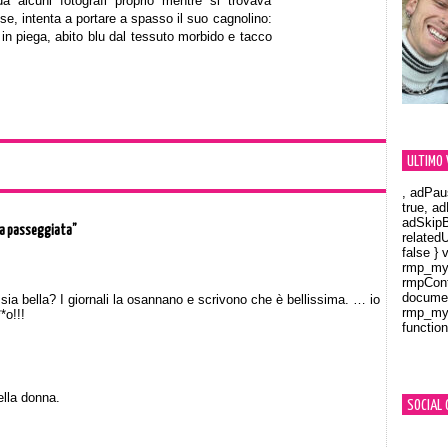
da alcuni fotografi proprio mentre si trovava
e, intenta a portare a spasso il suo cagnolino:
 in piega, abito blu dal tessuto morbido e tacco
ULTIMO 
, adPau
true, a
adSkipB
na passeggiata”
related
false } 
rmp_myV
rmpCont
documen
ia bella? I giornali la osannano e scrivono che è bellissima. … io
rmp_myV
*o!!!
function
Orland
lla donna.
SOCIAL 