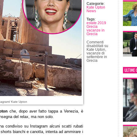
Categorie
:
Kate Upton
News
Tags
:
estate 2019
Grecia
vacanze in
Grecia
Commenti
disabilitati
su
Kate Upton,
vacanze di
settembre in
Grecia
ULTIME 
tagram/ Kate Upton
pton
che, dopo aver fatto tappa a Venezia, è
insegna del relax, ma non solo.
a condiviso su Instagram alcuni scatti rubati
n shorts bianchi e canotta, intenta ad ammirare i