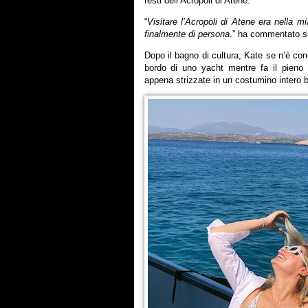
resti dell’Acropoli di Atene.
“
Visitare l’Acropoli di Atene era nella mi
finalmente di persona
.” ha commentato s
Dopo il bagno di cultura, Kate se n’è co
bordo di uno yacht mentre fa il pieno
appena strizzate in un costumino intero b