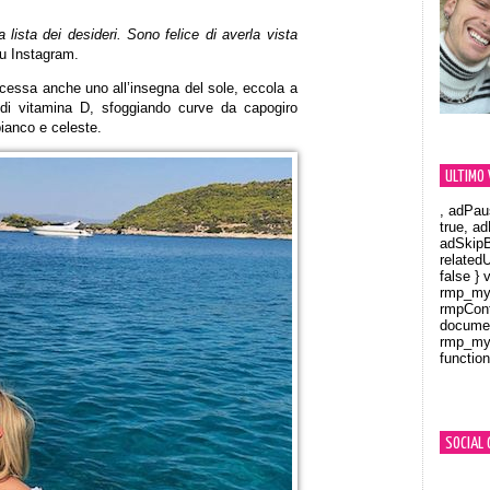
a lista dei desideri. Sono felice di averla vista
u Instagram.
ncessa anche uno all’insegna del sole, eccola a
 di vitamina D, sfoggiando curve da capogiro
ianco e celeste.
ULTIMO 
, adPau
true, a
adSkipB
related
false } 
rmp_myV
rmpCont
documen
rmp_myV
function
Orland
SOCIAL 