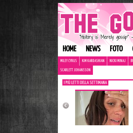
HOME
NEWS
FOTO
MILEY CYRUS
KIM KARDASHIAN
NICKI MINAJ
B
SCARLETT JOHANSSON
I PIÙ LETTI DELLA SETTIMANA