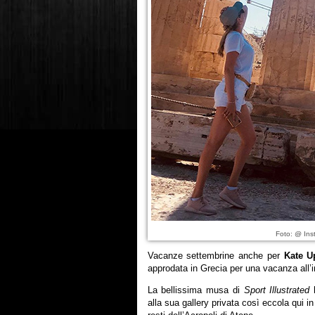
Foto: @ Ins
Vacanze settembrine anche per
Kate U
approdata in Grecia per una vacanza all’
La bellissima musa di
Sport Illustrated
h
alla sua gallery privata così eccola qui i