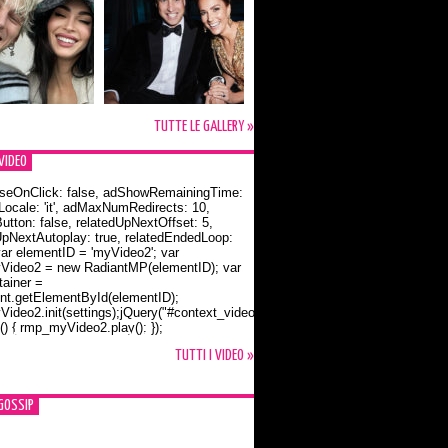
TUTTE LE GALLERY »
VIDEO
seOnClick: false, adShowRemainingTime:
dLocale: 'it', adMaxNumRedirects: 10,
utton: false, relatedUpNextOffset: 5,
UpNextAutoplay: true, relatedEndedLoop:
var elementID = 'myVideo2'; var
ideo2 = new RadiantMP(elementID); var
ainer =
t.getElementById(elementID);
ideo2.init(settings);jQuery("#context_video2").one("mouseover",
() { rmp_myVideo2.play(); });
o Bloom e la t-shirt dedicata a Flynn
TUTTI I VIDEO »
GOSSIP