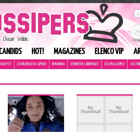
CANDIDS
HOT!
MAGAZINES
ELENCO VIP
AR
RAD PITT
LEONARDO DI CAPRIO
RIHANNA
JENNIFER LAWRENCE
SELENA GOMEZ
JUSTIN