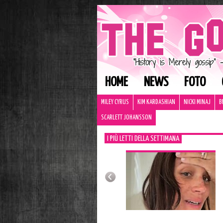
HOME
NEWS
FOTO
MILEY CYRUS
KIM KARDASHIAN
NICKI MINAJ
B
SCARLETT JOHANSSON
I PIÙ LETTI DELLA SETTIMANA