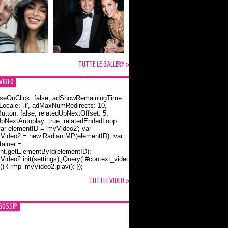
TUTTE LE GALLERY »
VIDEO
seOnClick: false, adShowRemainingTime:
dLocale: 'it', adMaxNumRedirects: 10,
utton: false, relatedUpNextOffset: 5,
UpNextAutoplay: true, relatedEndedLoop:
var elementID = 'myVideo2'; var
ideo2 = new RadiantMP(elementID); var
ainer =
t.getElementById(elementID);
ideo2.init(settings);jQuery("#context_video2").one("mouseover",
() { rmp_myVideo2.play(); });
o Bloom e la t-shirt dedicata a Flynn
TUTTI I VIDEO »
GOSSIP