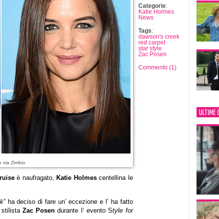
Categorie
:
Katie Holmes
News
Tags
:
dawson's creek
red carpet
star style
Zac Posen
Commento (1)
ULTIME 
o via Zimbio
ruise
è naufragato,
Katie Holmes
centellina le
ek
” ha deciso di fare un’ eccezione e l’ ha fatto
stilista
Zac Posen
durante l’ evento S
tyle for