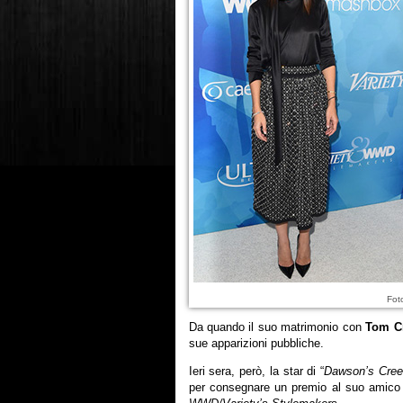
Fot
Da quando il suo matrimonio con
Tom C
sue apparizioni pubbliche.
Ieri sera, però, la star di “
Dawson’s Cre
per consegnare un premio al suo amico 