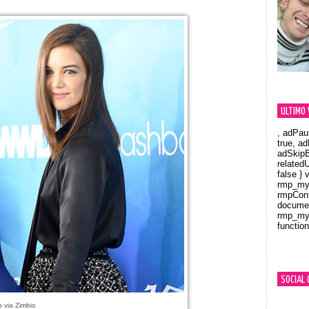
ULTIMO 
, adPau
true, a
adSkipB
related
false } 
rmp_myV
rmpCont
documen
rmp_myV
function
Orland
SOCIAL 
o via Zimbio