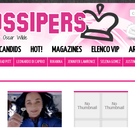
CANDIDS
HOT!
MAGAZINES
ELENCO VIP
AR
RAD PITT
LEONARDO DI CAPRIO
RIHANNA
JENNIFER LAWRENCE
SELENA GOMEZ
JUSTIN