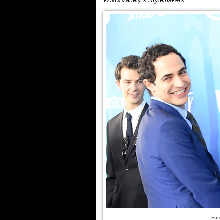
WWD/Variety’s Stylemakers
.
Fot