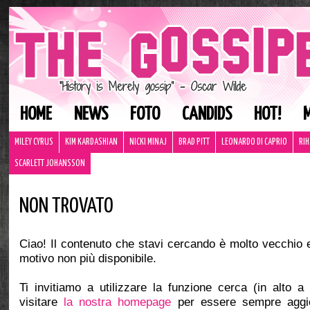
HOME
NEWS
FOTO
CANDIDS
HOT!
MILEY CYRUS
KIM KARDASHIAN
NICKI MINAJ
BRAD PITT
LEONARDO DI CAPRIO
RI
SCARLETT JOHANSSON
NON TROVATO
Ciao! Il contenuto che stavi cercando è molto vecchio 
motivo non più disponibile.
Ti invitiamo a utilizzare la funzione cerca (in alto a
visitare
la nostra homepage
per essere sempre aggio