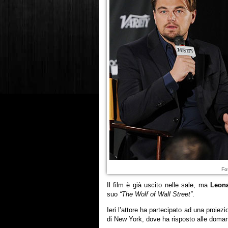
Fo
Il film è già uscito nelle sale, ma
Leona
suo
“The Wolf of Wall Street”
.
Ieri l’attore ha partecipato ad una proiezi
di New York, dove ha risposto alle doma