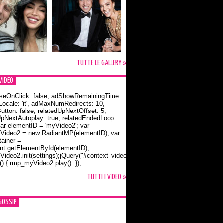
TUTTE LE GALLERY »
VIDEO
seOnClick: false, adShowRemainingTime:
dLocale: 'it', adMaxNumRedirects: 10,
utton: false, relatedUpNextOffset: 5,
UpNextAutoplay: true, relatedEndedLoop:
var elementID = 'myVideo2'; var
ideo2 = new RadiantMP(elementID); var
ainer =
t.getElementById(elementID);
ideo2.init(settings);jQuery("#context_video2").one("mouseover",
() { rmp_myVideo2.play(); });
o Bloom e la t-shirt dedicata a Flynn
TUTTI I VIDEO »
GOSSIP