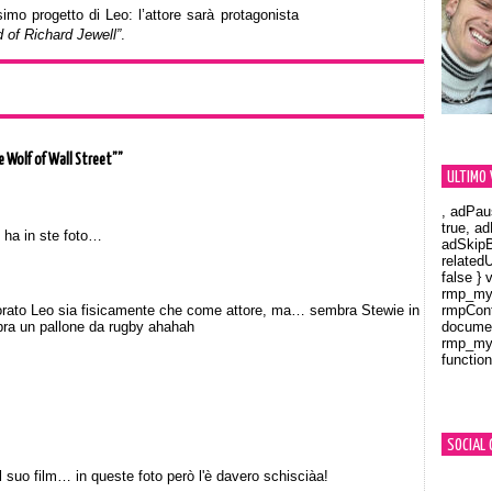
imo progetto di Leo: l’attore sarà protagonista
 of Richard Jewell”
.
 Wolf of Wall Street””
ULTIMO 
, adPau
true, a
ha in ste foto…
adSkipB
related
false } 
rmp_myV
rato Leo sia fisicamente che come attore, ma… sembra Stewie in
rmpCont
bra un pallone da rugby ahahah
documen
rmp_myV
function
Orland
SOCIAL 
 suo film… in queste foto però l'è davero schisciàa!