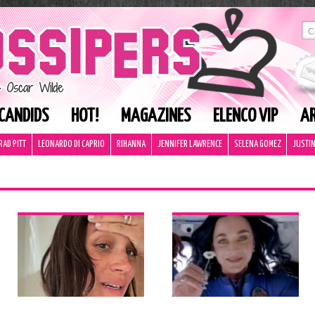
CANDIDS
HOT!
MAGAZINES
ELENCO VIP
AR
RAD PITT
LEONARDO DI CAPRIO
RIHANNA
JENNIFER LAWRENCE
SELENA GOMEZ
JUSTIN