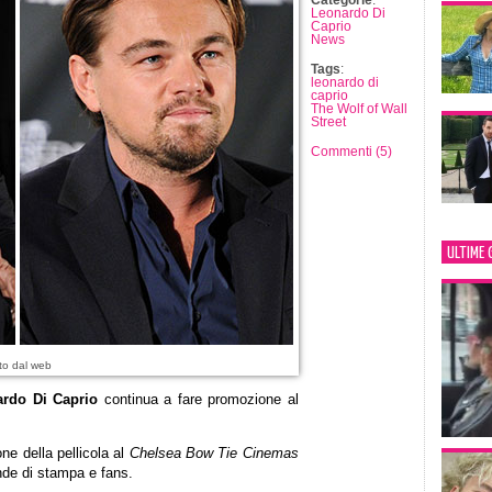
Categorie
:
Leonardo Di
Caprio
News
Tags
:
leonardo di
caprio
The Wolf of Wall
Street
Commenti (5)
ULTIME 
to dal web
rdo Di Caprio
continua a fare promozione al
one della pellicola al
Chelsea Bow Tie Cinemas
nde di stampa e fans.