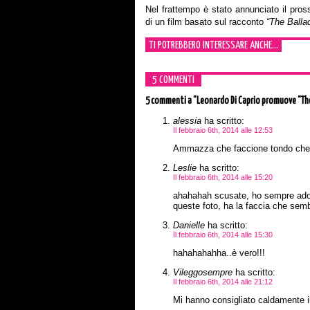
Nel frattempo è stato annunciato il pross
di un film basato sul racconto
“The Ballad
TI POTREBBERO INTERESSARE ANCHE...
5 COMMENTI
5 commenti
a “Leonardo Di Caprio promuove “The
alessia
ha scritto:
Il febbraio 6th, 2014 alle 12:53
Ammazza che faccione tondo che 
Leslie
ha scritto:
Il febbraio 6th, 2014 alle 15:20
ahahahah scusate, ho sempre ado
queste foto, ha la faccia che sem
Danielle
ha scritto:
Il febbraio 6th, 2014 alle 15:30
hahahahahha..è vero!!!
Vileggosempre
ha scritto:
Il febbraio 6th, 2014 alle 21:12
Mi hanno consigliato caldamente il