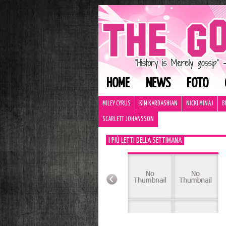
HOME
NEWS
FOTO
MILEY CYRUS
KIM KARDASHIAN
NICKI MINAJ
B
SCARLETT JOHANSSON
I PIÙ LETTI DELLA SETTIMANA