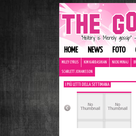
HOME
NEWS
FOTO
MILEY CYRUS
KIM KARDASHIAN
NICKI MINAJ
B
SCARLETT JOHANSSON
I PIÙ LETTI DELLA SETTIMANA