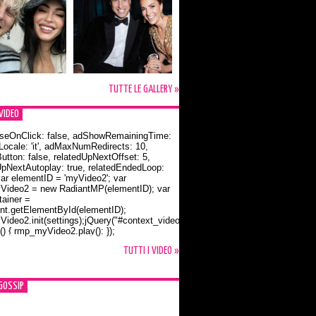
TUTTE LE GALLERY »
VIDEO
seOnClick: false, adShowRemainingTime:
dLocale: 'it', adMaxNumRedirects: 10,
utton: false, relatedUpNextOffset: 5,
UpNextAutoplay: true, relatedEndedLoop:
var elementID = 'myVideo2'; var
ideo2 = new RadiantMP(elementID); var
ainer =
t.getElementById(elementID);
ideo2.init(settings);jQuery("#context_video2").one("mouseover",
() { rmp_myVideo2.play(); });
o Bloom e la t-shirt dedicata a Flynn
TUTTI I VIDEO »
GOSSIP