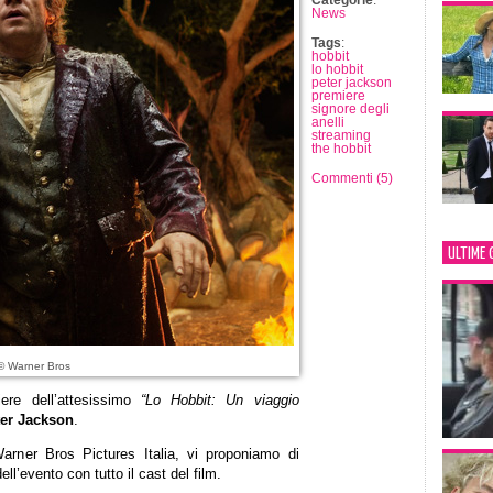
Categorie
:
News
Tags
:
hobbit
lo hobbit
peter jackson
premiere
signore degli
anelli
streaming
the hobbit
Commenti (5)
ULTIME 
© Warner Bros
ere dell’attesissimo
“Lo Hobbit: Un viaggio
er Jackson
.
arner Bros Pictures Italia, vi proponiamo di
ell’evento con tutto il cast del film.