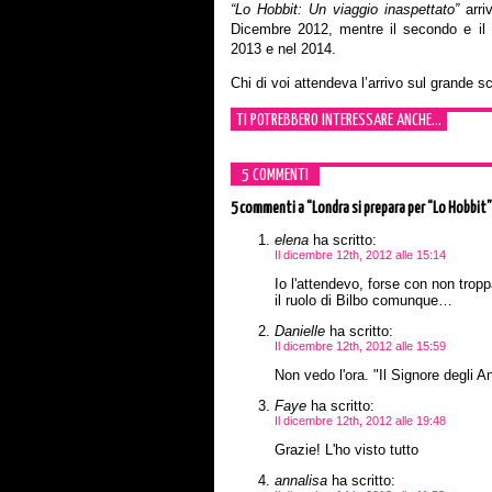
“Lo Hobbit: Un viaggio inaspettato”
arriv
Dicembre 2012, mentre il secondo e il t
2013 e nel 2014.
Chi di voi attendeva l’arrivo sul grande s
TI POTREBBERO INTERESSARE ANCHE...
5 COMMENTI
5 commenti
a “Londra si prepara per “Lo Hobbit”
elena
ha scritto:
Il dicembre 12th, 2012 alle 15:14
Io l'attendevo, forse con non tro
il ruolo di Bilbo comunque…
Danielle
ha scritto:
Il dicembre 12th, 2012 alle 15:59
Non vedo l'ora. "Il Signore degli 
Faye
ha scritto:
Il dicembre 12th, 2012 alle 19:48
Grazie! L'ho visto tutto
annalisa
ha scritto: