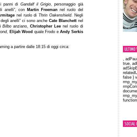
i panni di
Gandalf il Grigio
, personaggio già
gli anelli”, con
Martin Freeman
nel ruolo del
Armitage
nel ruolo di
Thrin Oakenshield
. Negli
e degli anelli” ci sono anche
Cate Blanchett
nel
di
Bilbo
anziano,
Christopher Lee
nel ruolo di
rond
,
Elijah Wood
quale Frodo e
Andy Serkis
ming a partire dalle 18:15 di oggi circa:
ULTIMO 
, adPau
true, a
adSkipB
related
false } 
rmp_myV
rmpCont
documen
rmp_myV
function
Orland
SOCIAL 