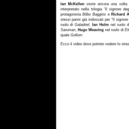
Ian McKellen
veste ancora una volta 
interpretato nella trilogia “Il signore de
protagonista
Bilbo Baggins
e
Richard 
stessi panni già indossati per “Il signor
ruolo di
Galadriel
,
Ian Holm
nel ruolo 
Saruman
,
Hugo Weaving
nel ruolo di
El
quale
Gollum
.
Ecco il video dove potrete vedere lo strea