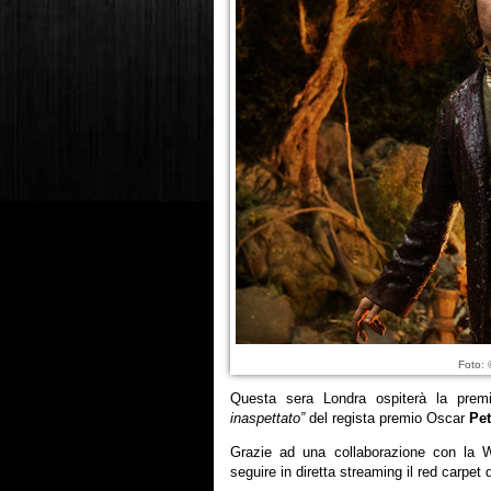
Foto: 
Questa sera Londra ospiterà la premi
inaspettato”
del regista premio Oscar
Pet
Grazie ad una collaborazione con la W
seguire in diretta streaming il red carpet d