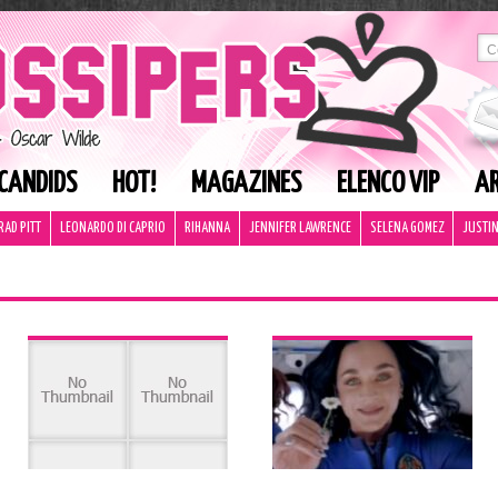
CANDIDS
HOT!
MAGAZINES
ELENCO VIP
AR
RAD PITT
LEONARDO DI CAPRIO
RIHANNA
JENNIFER LAWRENCE
SELENA GOMEZ
JUSTIN