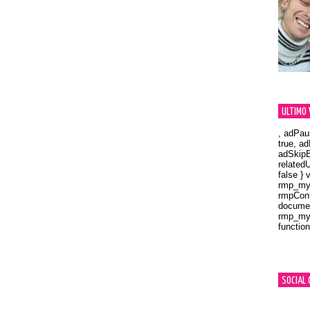
ULTIMO 
, adPau
true, a
adSkipB
related
false } 
rmp_myV
rmpCont
documen
rmp_myV
function
Orland
SOCIAL 