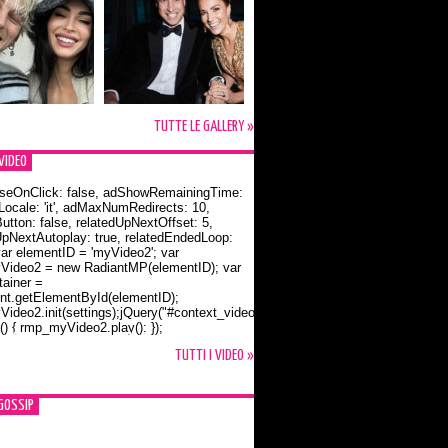
TUTTE LE GALLERY »
VIDEO
seOnClick: false, adShowRemainingTime:
dLocale: 'it', adMaxNumRedirects: 10,
utton: false, relatedUpNextOffset: 5,
UpNextAutoplay: true, relatedEndedLoop:
var elementID = 'myVideo2'; var
ideo2 = new RadiantMP(elementID); var
ainer =
t.getElementById(elementID);
ideo2.init(settings);jQuery("#context_video2").one("mouseover",
() { rmp_myVideo2.play(); });
o Bloom e la t-shirt dedicata a Flynn
TUTTI I VIDEO »
GOSSIP