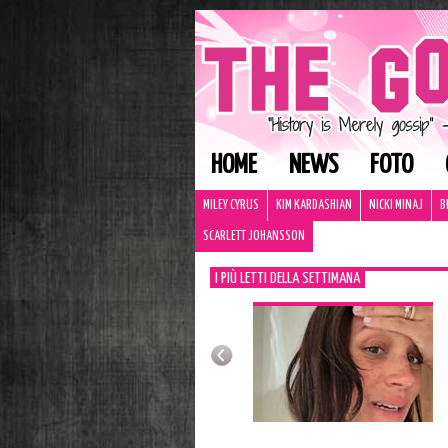
HOME
NEWS
FOTO
MILEY CYRUS
KIM KARDASHIAN
NICKI MINAJ
B
SCARLETT JOHANSSON
I PIÙ LETTI DELLA SETTIMANA