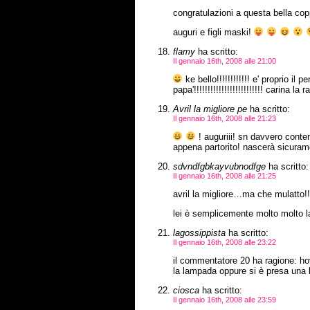
congratulazioni a questa bella co
auguri e figli maski!
flamy
ha scritto:
Il gennaio 16th, 2008 alle 21:00
ke bello!!!!!!!!!!!! e' proprio il
papa'!!!!!!!!!!!!!!!!!!!!!!!!! carina la 
Avril la migliore pe
ha scritto:
Il gennaio 16th, 2008 alle 21:23
! auguriii! sn davvero conten
appena partorito! nascerà sicuram
sdvndfgbkayvubnodfge
ha scritto:
Il gennaio 16th, 2008 alle 21:25
avril la migliore…ma che mulatto!!
lei è semplicemente molto molto
lagossippista
ha scritto:
Il gennaio 16th, 2008 alle 23:22
il commentatore 20 ha ragione: ho
la lampada oppure si è presa una be
ciosca
ha scritto:
Il gennaio 16th, 2008 alle 23:59