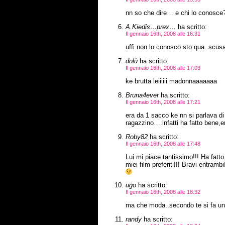
nn so che dire… e chi lo conosce? c
A.Kiedis…prex…
ha scritto:
Il gennaio 16th, 2008 alle 16:31
uffi non lo conosco sto qua..scusa
dolù
ha scritto:
Il gennaio 16th, 2008 alle 17:03
ke brutta leiiiiii madonnaaaaaaa
Bruna4ever
ha scritto:
Il gennaio 16th, 2008 alle 17:21
era da 1 sacco ke nn si parlava d
ragazzino….infatti ha fatto bene,e
Roby82
ha scritto:
Il gennaio 16th, 2008 alle 17:48
Lui mi piace tantissimo!!! Ha fatt
miei film preferiti!!! Bravi ent
ugo
ha scritto:
Il gennaio 16th, 2008 alle 18:32
ma che moda..secondo te si fa un
randy
ha scritto: