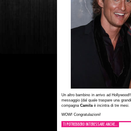
Un altro bambino in arrivo ad Hollywood!
messaggio (dal quale traspare una grandi
compagna
Camila
è incintra di tre mesi.
WOW! Congratulazioni!
TI POTREBBERO INTERESSARE ANCHE...