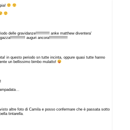
ppia!
 periodo delle gravidanze!!!!!!!!!!!! anke matthew diventera'
ragazza!!!!!!!!!!!!! auguri ancora!!!!!!!!!!!!!!!!
ta! in questo periodo sn tutte incinta, oppure quasi tutte hanno
ente un bellissimo bimbo mulatto!
!
 lampadata…
visto altre foto di Camila e posso confermare che è passata sotto
lla tintarella.