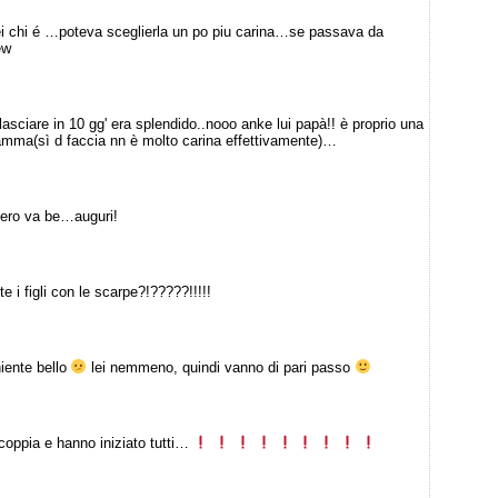
ei chi é …poteva sceglierla un po piu carina…se passava da
ew
lasciare in 10 gg' era splendido..nooo anke lui papà!! è proprio una
mma(sì d faccia nn è molto carina effettivamente)…
pero va be…auguri!
 i figli con le scarpe?!?????!!!!!
niente bello
lei nemmeno, quindi vanno di pari passo
coppia e hanno iniziato tutti…