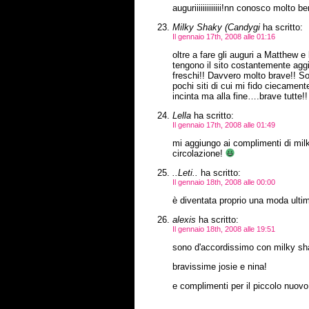
auguriiiiiiiiiiiii!nn conosco molt
Milky Shaky (Candygi
ha scritto:
Il gennaio 17th, 2008 alle 01:16
oltre a fare gli auguri a Matthew 
tengono il sito costantemente aggio
freschi!! Davvero molto brave!! Sop
pochi siti di cui mi fido ciecament
incinta ma alla fine….brave tutte!
Lella
ha scritto:
Il gennaio 17th, 2008 alle 01:49
mi aggiungo ai complimenti di milky
circolazione!
..Leti..
ha scritto:
Il gennaio 18th, 2008 alle 00:00
è diventata proprio una moda ulti
alexis
ha scritto:
Il gennaio 18th, 2008 alle 19:51
sono d'accordissimo con milky sh
bravissime josie e nina!
e complimenti per il piccolo nuovo 