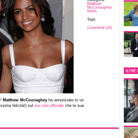
Categorie
:
Matthew
McConaughey
News
Tags
:
Commenti (26)
ULTIME 
!!
Matthew McCounaghey
ha annunciato in un
ssima felicità!) sul
suo sito ufficiale
che la sua