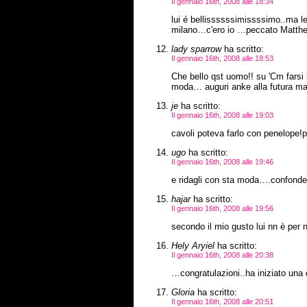
Il gennaio 16th, 2008 alle 18:34
lui é bellissssssimissssimo..ma l
milano…c'ero io …peccato Matth
lady sparrow
ha scritto:
Il gennaio 16th, 2008 alle 18:53
Che bello qst uomo!! su 'Cm farsi 
moda… auguri anke alla futura ma
je
ha scritto:
Il gennaio 16th, 2008 alle 19:03
cavoli poteva farlo con penelope!
ugo
ha scritto:
Il gennaio 16th, 2008 alle 19:46
e ridagli con sta moda….confondete
hajar
ha scritto:
Il gennaio 16th, 2008 alle 19:56
secondo il mio gusto lui nn è per 
Hely Aryiel
ha scritto:
Il gennaio 16th, 2008 alle 20:38
…congratulazioni..ha iniziato una 
Gloria
ha scritto:
Il gennaio 16th, 2008 alle 20:51