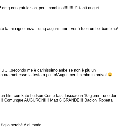
mq congratulazioni per il bambino!!!!!!!!!!1 tanti auguri.
te la mia ignoranza…cmq auguriiiiiiiiiii…verrà fuori un bel bambino!
i lui…..secondo me è carinissimo,anke se non è più un
ra ora mettesse la testa a posto!Auguri per il bimbo in arrivo!
o un film con kate hudson Come farsi lasciare in 10 giorni…uno dei
rambi!!! Comunque AUGURONI!!! Matt 6 GRANDE!!! Bacioni Roberta
 figlio perché é di moda…