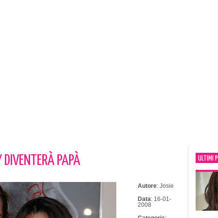
DIVENTERÀ PAPÀ
ULTIMI 
Autore
: Josie
Data
: 16-01-
2008