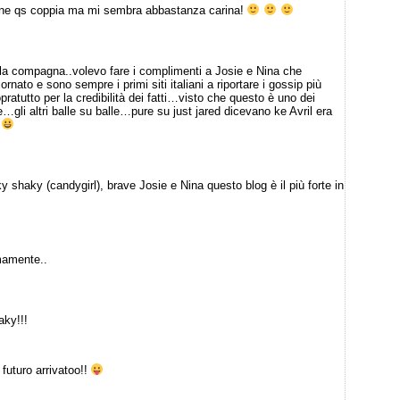
o bene qs coppia ma mi sembra abbastanza carina!
e la compagna..volevo fare i complimenti a Josie e Nina che
rnato e sono sempre i primi siti italiani a riportare i gossip più
ratutto per la credibilità dei fatti…visto che questo è uno dei
e…gli altri balle su balle…pure su just jared dicevano ke Avril era
!
 shaky (candygirl), brave Josie e Nina questo blog è il più forte in
mamente..
aky!!!
futuro arrivatoo!!