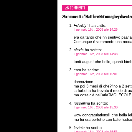
26 COMMENTI
26 commenti
a “Matthew McCounaghey diventer
FrAnCy°
ha scritto:
Il gennaio 16th, 2008 alle 14:26
era da tanto che nn sentivo paarla
Comunque è veramente una moda que
alexis
ha scritto:
Il gennaio 16th, 2008 alle 14:48
tanti auguri! che bello, quanti bimbi
cam
ha scritto:
Il gennaio 16th, 2008 alle 15:01
dannazione.
ma poi 3 mesi di che?fino a 2 set
la furbetta ha trovato il modo di 
ma cosa c'è nell'aria?MOLECOLE
rossellina
ha scritto:
Il gennaio 16th, 2008 alle 15:30
wow congratulations!! che bella lei
ma lui era perfetto con kate hud
lavinia
ha scritto:
Il gennaio 16th, 2008 alle 15:53