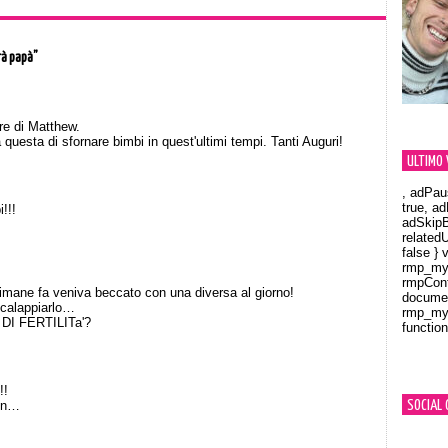
à papà”
re di Matthew.
sta di sfornare bimbi in quest'ultimi tempi. Tanti Auguri!
ULTIMO 
, adPau
true, a
!!!
adSkipB
related
false } 
rmp_myV
rmpCont
timane fa veniva beccato con una diversa al giorno!
documen
accalappiarlo…
rmp_myV
 DI FERTILITa'?
function
Orland
!!
son…
SOCIAL 