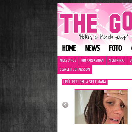
HOME
NEWS
FOTO
MILEY CYRUS
KIM KARDASHIAN
NICKI MINAJ
B
SCARLETT JOHANSSON
I PIÙ LETTI DELLA SETTIMANA