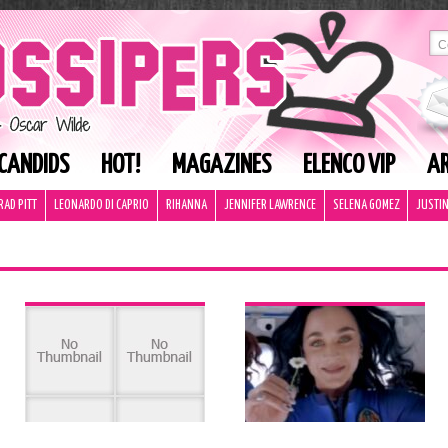
CANDIDS
HOT!
MAGAZINES
ELENCO VIP
AR
RAD PITT
LEONARDO DI CAPRIO
RIHANNA
JENNIFER LAWRENCE
SELENA GOMEZ
JUSTIN