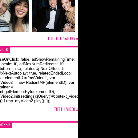
TUTTE LE GALLERY »
VIDEO
seOnClick: false, adShowRemainingTime:
dLocale: 'it', adMaxNumRedirects: 10,
utton: false, relatedUpNextOffset: 5,
UpNextAutoplay: true, relatedEndedLoop:
var elementID = 'myVideo2'; var
ideo2 = new RadiantMP(elementID); var
ainer =
t.getElementById(elementID);
ideo2.init(settings);jQuery("#context_video2").one("mouseover",
() { rmp_myVideo2.play(); });
o Bloom e la t-shirt dedicata a Flynn
TUTTI I VIDEO »
GOSSIP